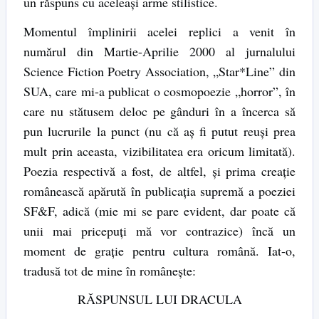
un răspuns cu aceleași arme stilistice.
Momentul împlinirii acelei replici a venit în
numărul din Martie-Aprilie 2000 al jurnalului
Science Fiction Poetry Association, „Star*Line” din
SUA, care mi-a publicat o cosmopoezie „horror”, în
care nu stătusem deloc pe gânduri în a încerca să
pun lucrurile la punct (nu că aș fi putut reuși prea
mult prin aceasta, vizibilitatea era oricum limitată).
Poezia respectivă a fost, de altfel, și prima creație
românească apărută în publicația supremă a poeziei
SF&F, adică (mie mi se pare evident, dar poate că
unii mai pricepuți mă vor contrazice) încă un
moment de grație pentru cultura română. Iat-o,
tradusă tot de mine în românește:
RĂSPUNSUL LUI DRACULA