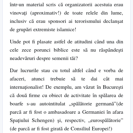
într-un material scris că organizatorii acestuia erau
vinovați (aproximativ!) de toate relele din lume,
inclusiv că erau sponsori ai terorismului declanșat
de grupări extremiste islamice!
Unde pot fi plasate astfel de atitudini când una din
cele zece porunci biblice este să nu răspândești
neadevăruri despre semenii tăi?
Dar lucrurile stau cu totul altfel când e vorba de
afaceri, atunci trebuie să te dai cât mai
internaționalist! De exemplu, am văzut în București
că două firme cu obiect de activitate în spălarea de
boarfe s-au autointitulat „spălătorie germană”(de
parcă ar fi fost o ambasadoare a Germaniei în afara
Spațiului Schengen) și, respectiv, „eurospălătorie”
(de parcă ar fi fost girată de Consiliul Europei!)