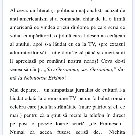
Altceva: un literat și politician naționalist, acuzat de
anti-americanism și-a comandat chiar de la o firmă
americană ce vindea oricui diplome pe care scria ce
voiau cumpărătorii, o țidulă care-l desemna cetățean
al anului, apoi s-a lăudat cu ea la TV, spre extazul
admiratorilor săi – uite dom’le că până și americanii
îl apreciază pe românul nostru neaoș! Ceva de-ți
venea să cânți:
„Say Geronimo, say Geronimo,” du-
mă la Nebuloasa Eskimo
!
Mai departe… un simpatizat jurnalist de cultură l-a
lăudat odată la o emisiune TV pe un fotbalist român
celebru care juca în străinătate (mare patriot și el, ce
mai!) pentru că a știut să recite la telefon în direct
pe post o poezie foarte scurtă „de Eminescu”.
Numai că aceea fusese scrisă de… Nichita