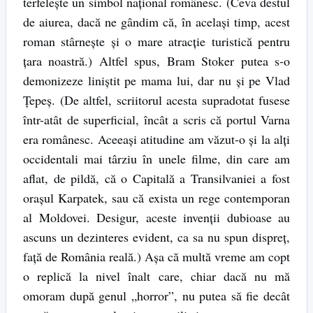
terfelește un simbol național românesc. (Ceva destul
de aiurea, dacă ne gândim că, în același timp, acest
roman stârnește și o mare atracție turistică pentru
țara noastră.) Altfel spus, Bram Stoker putea s-o
demonizeze liniștit pe mama lui, dar nu și pe Vlad
Țepeș. (De altfel, scriitorul acesta supradotat fusese
într-atât de superficial, încât a scris că portul Varna
era românesc. Aceeași atitudine am văzut-o și la alți
occidentali mai târziu în unele filme, din care am
aflat, de pildă, că o Capitală a Transilvaniei a fost
orașul Karpatek, sau că exista un rege contemporan
al Moldovei. Desigur, aceste invenții dubioase au
ascuns un dezinteres evident, ca sa nu spun dispreț,
față de România reală.) Așa că multă vreme am copt
o replică la nivel înalt care, chiar dacă nu mă
omoram după genul „horror”, nu putea să fie decât