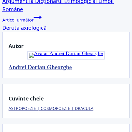
Argument la Dicționarul Etimologic al Limbii
în
Române
articole
Articol următor
Deruta axiologică
Autor
Andrei Dorian Gheorghe
Cuvinte cheie
ASTROPOEZIE
COSMOPOEZIE
DRACULA