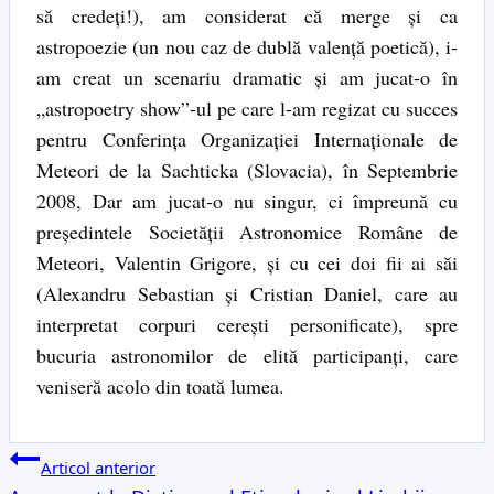
să credeți!), am considerat că merge și ca
astropoezie (un nou caz de dublă valență poetică), i-
am creat un scenariu dramatic și am jucat-o în
„astropoetry show”-ul pe care l-am regizat cu succes
pentru Conferința Organizației Internaționale de
Meteori de la Sachticka (Slovacia), în Septembrie
2008, Dar am jucat-o nu singur, ci împreună cu
președintele Societății Astronomice Române de
Meteori, Valentin Grigore, și cu cei doi fii ai săi
(Alexandru Sebastian și Cristian Daniel, care au
interpretat corpuri cerești personificate), spre
bucuria astronomilor de elită participanți, care
veniseră acolo din toată lumea.
Navigare
Articol anterior