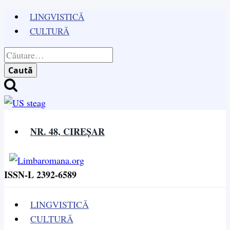
Skip
LINGVISTICĂ
to
CULTURĂ
content
Caută
după:
NR. 48, CIREȘAR
ISSN-L 2392-6589
LINGVISTICĂ
CULTURĂ