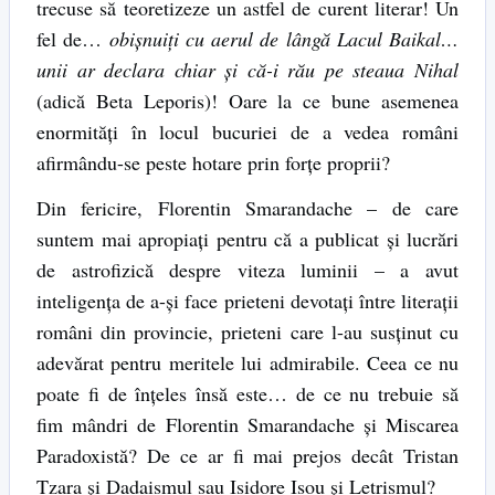
trecuse să teoretizeze un astfel de curent literar! Un
fel de…
obișnuiți cu aerul de lângă Lacul Baikal…
unii ar declara chiar și că-i rău pe steaua Nihal
(adică Beta Leporis)! Oare la ce bune asemenea
enormități în locul bucuriei de a vedea români
afirmându-se peste hotare prin forțe proprii?
Din fericire, Florentin Smarandache – de care
suntem mai apropiați pentru că a publicat și lucrări
de astrofizică despre viteza luminii – a avut
inteligența de a-și face prieteni devotați între literații
români din provincie, prieteni care l-au susținut cu
adevărat pentru meritele lui admirabile. Ceea ce nu
poate fi de înțeles însă este… de ce nu trebuie să
fim mândri de Florentin Smarandache și Miscarea
Paradoxistă? De ce ar fi mai prejos decât Tristan
Tzara și Dadaismul sau Isidore Isou și Letrismul?