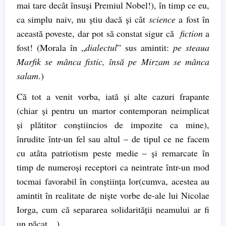
mai tare decât însuși Premiul Nobel!), în timp ce eu,
ca simplu naiv, nu știu dacă și cât
science
a fost în
această poveste, dar pot să constat sigur că
fiction
a
fost! (Morala în „
dialectul
” sus amintit:
pe steaua
Marfik se mânca fistic, însă pe Mirzam se mânca
salam
.)
Că tot a venit vorba, iată și alte cazuri frapante
(chiar și pentru un martor contemporan neimplicat
și plătitor conștiincios de impozite ca mine),
înrudite într-un fel sau altul – de tipul ce ne facem
cu atâta patriotism peste medie – și remarcate în
timp de numeroși receptori ca neintrate într-un mod
tocmai favorabil în conștiința lor(cumva, acestea au
amintit în realitate de niște vorbe de-ale lui Nicolae
Iorga, cum că separarea solidarității neamului ar fi
un păcat…)