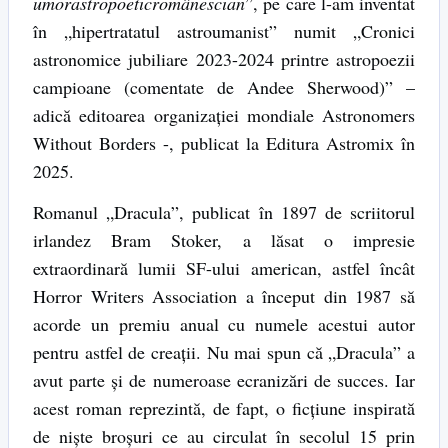
umorastropoeticromânescian
”, pe care l-am inventat
în „hipertratatul astroumanist” numit „Cronici
astronomice jubiliare 2023-2024 printre astropoezii
campioane (comentate de Andee Sherwood)” –
adică editoarea organizației mondiale Astronomers
Without Borders -, publicat la Editura Astromix în
2025.
Romanul „Dracula”, publicat în 1897 de scriitorul
irlandez Bram Stoker, a lăsat o impresie
extraordinară lumii SF-ului american, astfel încât
Horror Writers Association a început din 1987 să
acorde un premiu anual cu numele acestui autor
pentru astfel de creații. Nu mai spun că „Dracula” a
avut parte și de numeroase ecranizări de succes. Iar
acest roman reprezintă, de fapt, o ficțiune inspirată
de niște broșuri ce au circulat în secolul 15 prin