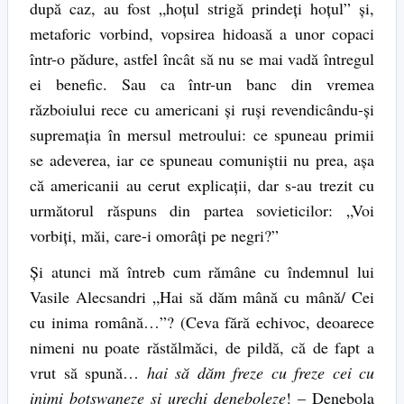
după caz, au fost „hoțul strigă prindeți hoțul” și,
metaforic vorbind, vopsirea hidoasă a unor copaci
într-o pădure, astfel încât să nu se mai vadă întregul
ei benefic. Sau ca într-un banc din vremea
războiului rece cu americani și ruși revendicându-și
supremația în mersul metroului: ce spuneau primii
se adeverea, iar ce spuneau comuniștii nu prea, așa
că americanii au cerut explicații, dar s-au trezit cu
următorul răspuns din partea sovieticilor: „Voi
vorbiți, măi, care-i omorâți pe negri?”
Și atunci mă întreb cum rămâne cu îndemnul lui
Vasile Alecsandri „Hai să dăm mână cu mână/ Cei
cu inima română…”? (Ceva fără echivoc, deoarece
nimeni nu poate răstălmăci, de pildă, că de fapt a
vrut să spună…
hai să dăm freze cu freze cei cu
inimi botswaneze și urechi deneboleze
! – Denebola