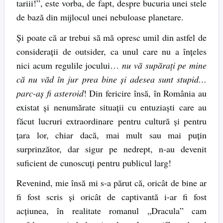
tariii!”, este vorba, de fapt, despre bucuria unei stele
de bază din mijlocul unei nebuloase planetare.
Și poate că ar trebui să mă opresc umil din astfel de
considerații de outsider, ca unul care nu a înțeles
nici acum regulile jocului…
nu vă supărați pe mine
că nu văd în jur prea bine și adesea sunt stupid…
parc-aș fi asteroid
! Din fericire însă, în România au
existat și nenumărate situații cu entuziaști care au
făcut lucruri extraordinare pentru cultură și pentru
țara lor, chiar dacă, mai mult sau mai puțin
surprinzător, dar sigur pe nedrept, n-au devenit
suficient de cunoscuți pentru publicul larg!
Revenind, mie însă mi s-a părut că, oricât de bine ar
fi fost scris și oricât de captivantă i-ar fi fost
acțiunea, în realitate romanul „Dracula” cam