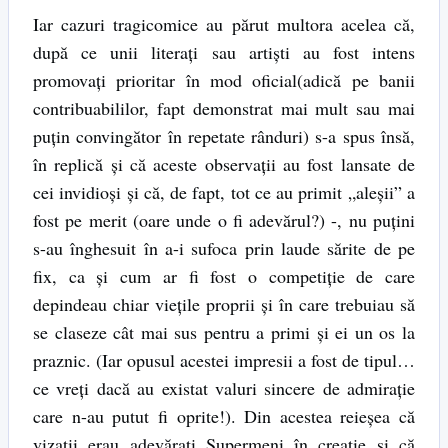
Iar cazuri tragicomice au părut multora acelea că,
după ce unii literați sau artiști au fost intens
promovați prioritar în mod oficial(adică pe banii
contribuabililor, fapt demonstrat mai mult sau mai
puțin convingător în repetate rânduri) s-a spus însă,
în replică și că aceste observații au fost lansate de
cei invidioși și că, de fapt, tot ce au primit „aleșii” a
fost pe merit (oare unde o fi adevărul?) -, nu puțini
s-au înghesuit în a-i sufoca prin laude sărite de pe
fix, ca și cum ar fi fost o competiție de care
depindeau chiar viețile proprii și în care trebuiau să
se claseze cât mai sus pentru a primi și ei un os la
praznic. (Iar opusul acestei impresii a fost de tipul…
ce vreți dacă au existat valuri sincere de admirație
care n-au putut fi oprite!). Din acestea reieșea că
vizații erau adevărați Supermeni în creație și că