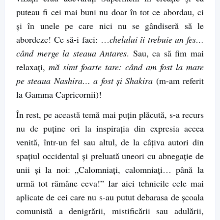
puteau fi cei mai buni nu doar în tot ce abordau, ci
și în unele pe care nici nu se gândiseră să le
abordeze! Ce să-i faci: …
chelului îi trebuie un fes…
când merge la steaua Antares
. Sau, ca să fim mai
relaxați,
mă simt foarte tare: când am fost la mare
pe steaua Nashira… a fost și Shakira
(m-am referit
la Gamma Capricornii)!
În rest, pe această temă mai puțin plăcută, s-a recurs
nu de puține ori la inspirația din expresia aceea
venită, într-un fel sau altul, de la câțiva autori din
spațiul occidental și preluată uneori cu abnegație de
unii și la noi: „Calomniați, calomniați… până la
urmă tot rămâne ceva!” Iar aici tehnicile cele mai
aplicate de cei care nu s-au putut debarasa de școala
comunistă a denigrării, mistificării sau adulării,