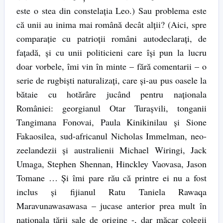
este o stea din constelația Leo.) Sau problema este
că unii au inima mai română decât alții? (Aici, spre
comparație cu patrioții români autodeclarați, de
fațadă, și cu unii politicieni care își pun la lucru
doar vorbele, îmi vin în minte – fără comentarii – o
serie de rugbiști naturalizați, care și-au pus oasele la
bătaie cu hotărâre jucând pentru naționala
României: georgianul Otar Turașvili, tonganii
Tangimana Fonovai, Paula Kinikinilau și Sione
Fakaosilea, sud-africanul Nicholas Immelman, neo-
zeelandezii și australienii Michael Wiringi, Jack
Umaga, Stephen Shennan, Hinckley Vaovasa, Jason
Tomane … Și îmi pare rău că printre ei nu a fost
inclus și fijianul Ratu Taniela Rawaqa
Maravunawasawasa – jucase anterior prea mult în
naționala țării sale de origine -, dar măcar colegii