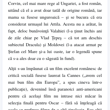
Corvin, cel mai mare rege al Ungariei, a fost român,
uitând că el a avut doar tatăl de origine română, iar
mama sa fusese unguroaică – și se bucura că era
considerat urmașul lui Attila. Acesta nu a arătat, în
fapt, deloc bunăvoință Valahiei (l-a ținut închis ani
de zile chiar pe Vlad Țepeș – că tot am deschis
subiectul Dracula) și Moldovei (l-a atacat armat pe
Ștefan cel Mare și-a lui oaste, iar o legendă spune
că s-a ales doar cu o săgeată în fund).
Alții s-au împăunat că un film excelent românesc de
critică socială fusese laureat la Cannes („avem cel
mai bun film din Europa”, a spus cineva într-o
publicație), devenind însă paranoici anti-americani
pentru că același film nu intrase nici măcar în
selecția finală pentru Oscar – fără să înțeleagă că
acolo se preferau filme de o altă tipologie. Sau alții