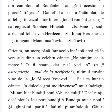
din campionatul României i-au găsit acestuia o
poreclă frățească: Daniel! La fel s-a întâmplat, de
altfel, și în cazul altor internaționali români „neaoși”
ca englezul Stephen Hihetah – zis Fane -, sud-
africanul Iohan van Herdeen – zis Ionuț Herdenescu
– și tonganul Manumua Tevita – zis Tavi.)
Oricum, nu merg până într-acolo încât să cred că în
versurile dintr-un celebru cântec „Ne simțim ca la
meteo,/ O fi soare, dar nu-l văd io” (
o fi
astropoezie… mai de la periferie?
), ultimul cuvânt
vine de la „Io Mircea Voievod…”. Sau ca într-un
cântec „în dulcele grai moldovenesc” mult îndrăgit,
„Mi-am luat bundițî nouî,/Ah, neiculițî!/ Dacî ninji,
dacî plouî./ Ieu port bundițî!// Bundița mia i nouî,/
Și ghini-mi pariii,/ Iatî-nî pi-amîndouî/ Găti-ti