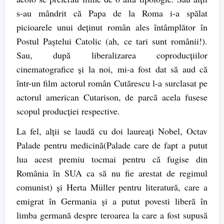
s-au mândrit că Papa de la Roma i-a spălat
picioarele unui deținut român ales întâmplător în
Postul Paștelui Catolic (ah, ce tari sunt românii!).
Sau, după liberalizarea coproducțiilor
cinematografice și la noi, mi-a fost dat să aud că
într-un film actorul român Cutărescu l-a surclasat pe
actorul american Cutarison, de parcă acela fusese
scopul producției respective.
La fel, alții se laudă cu doi laureați Nobel, Octav
Palade pentru medicină(Palade care de fapt a putut
lua acest premiu tocmai pentru că fugise din
România în SUA ca să nu fie arestat de regimul
comunist) și Herta Müller pentru literatură, care a
emigrat în Germania și a putut povesti liberă în
limba germană despre teroarea la care a fost supusă