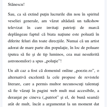
Stănescu!
Sau, ca să extind puțin lucrurile din nou în spiritul
veseliei generale, am văzut altădată un talkshow
televizat în care invitați patrioți de marcă
deplângeau faptul că biata națiune este poluată în
diferite feluri din toate direcțiile. Numai că un artist
adorat de mare parte din populație, în loc de poluare
(putea să fie și de tip luminos, cea mai nesuferită
astronomilor) a spus „poluție”!
Un alt caz a fost că domeniul online „poezie.ro”, o
alternativă excelentă la cele propuse de revistele
literare, care a permis multor necunoscuți talentați
să fie văzuți în pagini web mult mai accesibile, a
deranjat pe cineva („patriot” și el, de bună seamă)
atât de mult, încât a argumentat la un moment dat