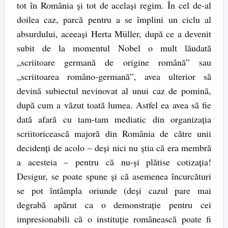
tot în România și tot de același regim. În cel de-al
doilea caz, parcă pentru a se împlini un ciclu al
absurdului, aceeași Herta Müller, după ce a devenit
subit de la momentul Nobel o mult lăudată
„scriitoare germană de origine română” sau
„scriitoarea româno-germană”, avea ulterior să
devină subiectul nevinovat al unui caz de pomină,
după cum a văzut toată lumea. Astfel ea avea să fie
dată afară cu tam-tam mediatic din organizația
scriitoricească majoră din România de către unii
decidenți de acolo – deși nici nu știa că era membră
a acesteia – pentru că nu-și plătise cotizația!
Desigur, se poate spune și că asemenea încurcături
se pot întâmpla oriunde (deși cazul pare mai
degrabă apărut ca o demonstrație pentru cei
impresionabili că o instituție românească poate fi