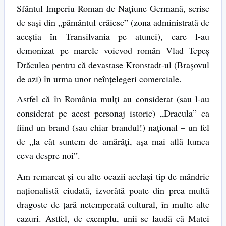
Sfântul Imperiu Roman de Națiune Germană, scrise
de sași din „pământul crăiesc” (zona administrată de
aceștia în Transilvania pe atunci), care l-au
demonizat pe marele voievod român Vlad Tepeș
Drăculea pentru că devastase Kronstadt-ul (Brașovul
de azi) în urma unor neînțelegeri comerciale.
Astfel că în România mulți au considerat (sau l-au
considerat pe acest personaj istoric) „Dracula” ca
fiind un brand (sau chiar brandul!) național – un fel
de „la cât suntem de amărâți, așa mai află lumea
ceva despre noi”.
Am remarcat și cu alte ocazii același tip de mândrie
naționalistă ciudată, izvorâtă poate din prea multă
dragoste de țară netemperată cultural, în multe alte
cazuri. Astfel, de exemplu, unii se laudă că Matei