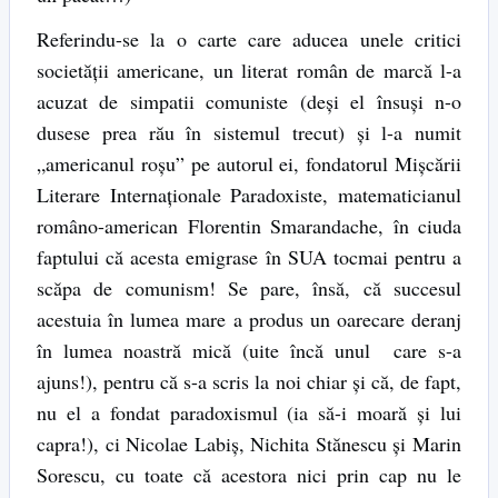
Referindu-se la o carte care aducea unele critici
societății americane, un literat român de marcă l-a
acuzat de simpatii comuniste (deși el însuși n-o
dusese prea rău în sistemul trecut) și l-a numit
„americanul roșu” pe autorul ei, fondatorul Mișcării
Literare Internaționale Paradoxiste, matematicianul
româno-american Florentin Smarandache, în ciuda
faptului că acesta emigrase în SUA tocmai pentru a
scăpa de comunism! Se pare, însă, că succesul
acestuia în lumea mare a produs un oarecare deranj
în lumea noastră mică (uite încă unul care s-a
ajuns!), pentru că s-a scris la noi chiar și că, de fapt,
nu el a fondat paradoxismul (ia să-i moară și lui
capra!), ci Nicolae Labiș, Nichita Stănescu și Marin
Sorescu, cu toate că acestora nici prin cap nu le