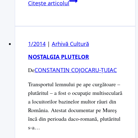
GLOSAR
Citește articolul
1/2014
|
Arhivă Cultură
NOSTALGIA PLUTELOR
De
CONSTANTIN COJOCARU-ȚUIAC
Transportul lemnului pe ape curgătoare –
plutăritul – a fost o ocupaţie multiseculară
a locuitorilor bazinelor multor râuri din
România. Atestat documentar pe Mureş
încă din perioada daco-romană, plutăritul
s-a…