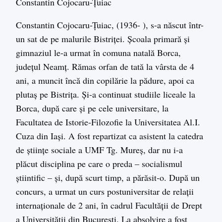
Constantin Cojocaru-Țuiac
Constantin Cojocaru-Țuiac, (1936- ), s-a născut într-
un sat de pe malurile Bistriţei. Şcoala primară şi
gimnaziul le-a urmat în comuna natală Borca,
judeţul Neamţ. Rămas orfan de tată la vârsta de 4
ani, a muncit încă din copilărie la pădure, apoi ca
plutaş pe Bistriţa. Și-a continuat studiile liceale la
Borca, după care și pe cele universitare, la
Facultatea de Istorie-Filozofie la Universitatea Al.I.
Cuza din Iaşi. A fost repartizat ca asistent la catedra
de ştiinţe sociale a UMF Tg. Mureş, dar nu i-a
plăcut disciplina pe care o preda – socialismul
ştiintific – şi, după scurt timp, a părăsit-o. După un
concurs, a urmat un curs postuniversitar de relaţii
internaţionale de 2 ani, în cadrul Facultăţii de Drept
a Universităţii din Bucureşti. La absolvire a fost