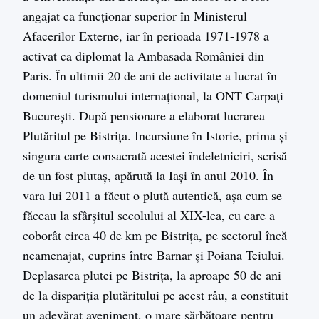
angajat ca funcţionar superior în Ministerul
Afacerilor Externe, iar în perioada 1971-1978 a
activat ca diplomat la Ambasada României din
Paris. În ultimii 20 de ani de activitate a lucrat în
domeniul turismului internaţional, la ONT Carpaţi
Bucureşti. După pensionare a elaborat lucrarea
Plutăritul pe Bistriţa. Incursiune în Istorie, prima şi
singura carte consacrată acestei îndeletniciri, scrisă
de un fost plutaş, apărută la Iaşi în anul 2010. În
vara lui 2011 a făcut o plută autentică, aşa cum se
făceau la sfârşitul secolului al XIX-lea, cu care a
coborât circa 40 de km pe Bistriţa, pe sectorul încă
neamenajat, cuprins între Barnar şi Poiana Teiului.
Deplasarea plutei pe Bistriţa, la aproape 50 de ani
de la dispariţia plutăritului pe acest râu, a constituit
un adevărat aveniment, o mare sărbătoare pentru