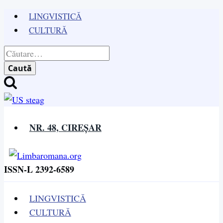
Skip
LINGVISTICĂ
to
CULTURĂ
content
Caută
după:
NR. 48, CIREȘAR
ISSN-L 2392-6589
LINGVISTICĂ
CULTURĂ