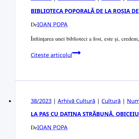
BIBLIOTECA POPORALĂ DE LA ROȘIA DE
De
IOAN POPA
Înființarea unei biblioteci a fost, este și, credem
Biblioteca
Citește articolul
poporală
de
la
Roșia
de
38/2023
|
Arhivă Cultură
|
Cultură
|
Num
Secaș
LA PAS CU DATINA STRĂBUNĂ. OBICEIU
De
IOAN POPA