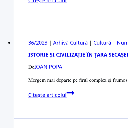
Citește articolul
Blaga.
Răscolitoare
și
duioase
aduceri-
36/2023
|
Arhivă Cultură
|
Cultură
|
Num
aminte
ISTORIE ȘI CIVILIZAȚIE ÎN ȚARA SECAȘEL
De
IOAN POPA
Mergem mai departe pe firul complex și frumos al 
Istorie
Citește articolul
și
civilizație
în
Țara