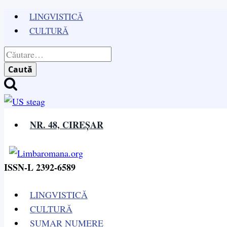
Skip
LINGVISTICĂ
to
CULTURĂ
content
Caută
după:
NR. 48, CIREȘAR
ISSN-L 2392-6589
LINGVISTICĂ
CULTURĂ
SUMAR NUMERE