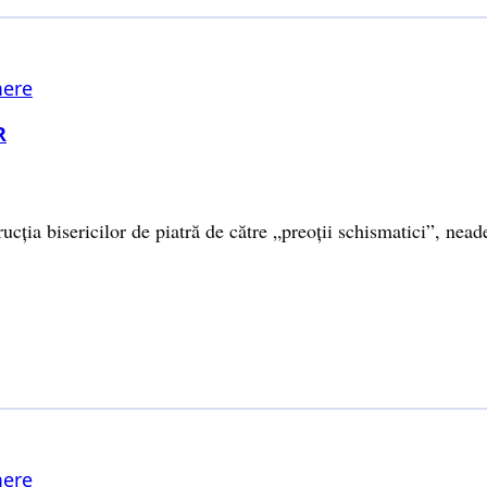
ere
R
cția bisericilor de piatră de către „preoții schismatici”, nea
…
ere