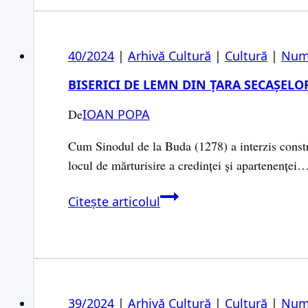
om
luminat
al
40/2024
|
Arhivă Cultură
|
Cultură
|
Num
vremii
sale
BISERICI DE LEMN DIN ȚARA SECAȘELO
De
IOAN POPA
Cum Sinodul de la Buda (1278) a interzis constru
locul de mărturisire a credinței și apartenenței
Biserici
Citește articolul
de
lemn
din
Țara
Secașelor
39/2024
|
Arhivă Cultură
|
Cultură
|
Num