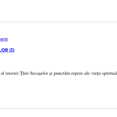
ere
OR (I)
istoriei Țării Secașelor și punctăm repere ale vieții spiritual