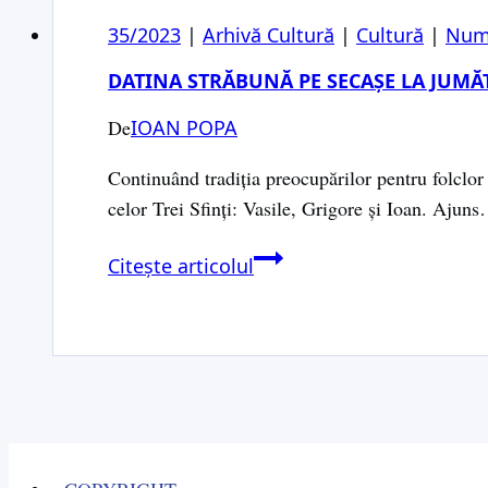
Secașelor
35/2023
|
Arhivă Cultură
|
Cultură
|
Num
(I)
DATINA STRĂBUNĂ PE SECAȘE LA JUMĂ
De
IOAN POPA
Continuând tradiția preocupărilor pentru folclor
celor Trei Sfinți: Vasile, Grigore și Ioan. Ajun
Datina
Citește articolul
străbună
pe
Secașe
la
jumătate
de
veac