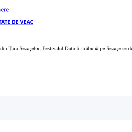
ere
TATE DE VEAC
 din Țara Secașelor, Festivalul Datină străbună pe Secașe se de
s…