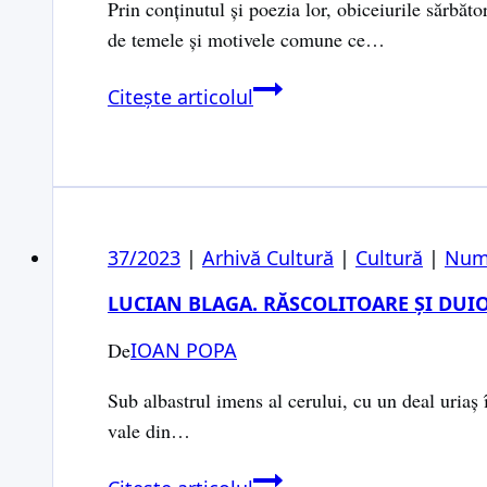
Prin conţinutul şi poezia lor, obiceiurile sărbăto
de temele şi motivele comune ce…
La
Citește articolul
pas
cu
datina
străbună.
Obiceiuri
37/2023
|
Arhivă Cultură
|
Cultură
|
Num
de
pe
LUCIAN BLAGA. RĂSCOLITOARE ȘI DUI
Secaș
De
IOAN POPA
Sub albastrul imens al cerului, cu un deal uriaș 
vale din…
Lucian