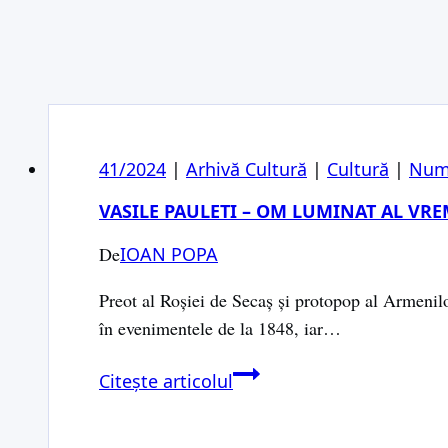
41/2024
|
Arhivă Cultură
|
Cultură
|
Num
VASILE PAULETI – OM LUMINAT AL VRE
De
IOAN POPA
Preot al Roșiei de Secaș și protopop al Armenilor
în evenimentele de la 1848, iar…
Vasile
Citește articolul
Pauleti
–