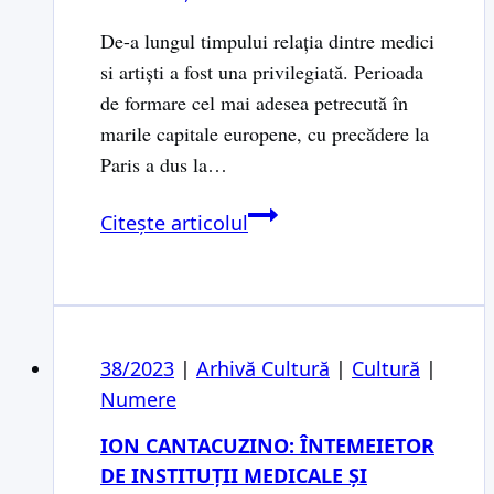
De-a lungul timpului relația dintre medici
si artiști a fost una privilegiată. Perioada
de formare cel mai adesea petrecută în
marile capitale europene, cu precădere la
Paris a dus la…
V.
Citește articolul
Prof.
George
Oprescu
–
38/2023
|
Arhivă Cultură
Dobândirea
|
Cultură
|
Numere
pasiunii
pentru
ION CANTACUZINO: ÎNTEMEIETOR
arta
DE INSTITUȚII MEDICALE ȘI
extrem-