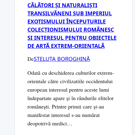
colecţionar-
CĂLĂTORI ȘI NATURALIȘTI
connaisseur
TRANSILVĂNENI SUB IMPERIUL
EXOTISMULUI ÎNCEPUTURILE
COLECȚIONISMULUI ROMÂNESC
ȘI INTERESUL PENTRU OBIECTELE
DE ARTĂ EXTREM-ORIENTALĂ
De
STELUȚA BOROGHINĂ
Odată cu deschiderea culturilor extrem-
orientale către civilizatiile occidentului
european interesul pentru aceste lumi
îndepartate apare și în rândurile elitelor
românești. Printre primii care și-au
manifestat interesul s-au numărat
deopotrivă medici…