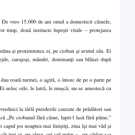
lor? De vreo 15.000 de ani omul a domesticit câinele,
st timp, două instincte lupeşti vitale – protejarea
stâna şi proximitatea ei, pe cioban şi avutul său. Ei
dejde, curajoşi, mândri, dominanţi sau blânzi după
 dau roată turmei, o agită, o întorc de pe o parte pe
. Ei urăsc oile, le latră, le muşcă, nu se amestecă cu
 vrednici la târlă pierderile cauzate de prădători sau
că „Pe ciobanul fără câine, lupii-l lasă fără pâine.”
n capul jos noaptea mai liniştiţi, ziua îşi mai văd şi
cât trei oi, pe alese, ori cel puţin – „un cârlan ş-o