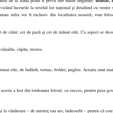
utilitar,
âinele de la stână poate fi privit sub multe unghiuri:
izând lucrurile la nivelul lor naţional şi detaliind cu venire 
tate infra vor fi exclusiv din localitatea noastră; vom folo
ri de câini: cei de pază şi cei de mânat oile. Ca aspect se deos
, cânalău, căpău, mozoc.
runat oile, de îndărăt, tornac, boldei, pugleu. Aceştia sunt mai
cesta a fost din totdeauna folosit, cu succes, pentru paza gosp
şi la vânătoare – de mistreţ sau urs, îndeosebi – pentru că este 