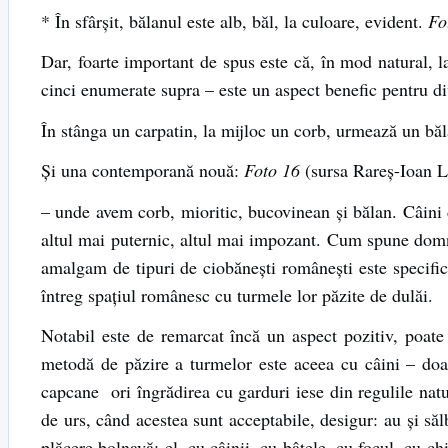
* În sfârşit, bălanul este alb, băl, la culoare, evident.
Fo
Dar, foarte important de spus este că, în mod natural, 
cinci enumerate supra – este un aspect benefic pentru di
În stânga un carpatin, la mijloc un corb, urmează un băla
Şi una contemporană nouă:
Foto 16
(sursa Rareş-Ioan L
– unde avem corb, mioritic, bucovinean şi bălan. Câini d
altul mai puternic, altul mai impozant. Cum spune dom
amalgam de tipuri de ciobăneşti româneşti este specific z
întreg spaţiul românesc cu turmele lor păzite de dulăi.
Notabil este de remarcat încă un aspect pozitiv, poate 
metodă de păzire a turmelor este aceea cu câini – doar 
capcane ori îngrădirea cu garduri iese din regulile natu
de urs, când acestea sunt acceptabile, desigur: au şi să
plăcere bolnavă; el, cu câinii, cu bâtele, cu focul, cu ch