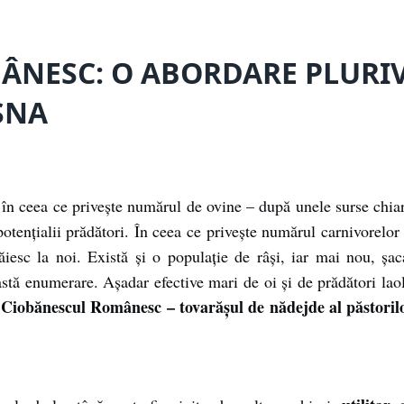
ÂNESC: O ABORDARE PLURI
SNA
în ceea ce priveşte numărul de ovine – după unele surse chiar 
 potenţialii prădători. În ceea ce priveşte numărul carnivorelor
iesc la noi. Există şi o populaţie de râşi, iar mai nou, şacal
stă enumerare. Aşadar efective mari de oi şi de prădători laola
Ciobănescul Românesc – tovarăşul de nădejde al păstorilo
: