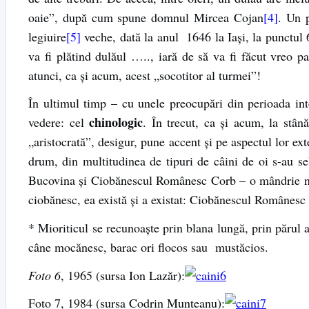
oaie”, după cum spune domnul Mircea Cojan
[4]
. Un p
legiuire
[5]
veche, dată la anul 1646 la Iaşi, la punctul 
va fi plătind dulăul ….., iară de să va fi făcut vreo 
atunci, ca şi acum, acest „socotitor al turmei”!
În ultimul timp – cu unele preocupări din perioada int
chinologic
vedere: cel
. În trecut, ca şi acum, la stân
„aristocrată”, desigur, pune accent şi pe aspectul lor ex
drum, din multitudinea de tipuri de câini de oi s-au
Bucovina şi Ciobănescul Românesc Corb – o mândrie naţi
ciobănesc, ea există şi a existat: Ciobănescul Românesc
* Mioriticul se recunoaşte prin blana lungă, prin părul
câne mocănesc, barac ori flocos sau mustăcios.
Foto 6
, 1965 (sursa Ion Lazăr):
Foto 7, 1984 (sursa Codrin Munteanu):