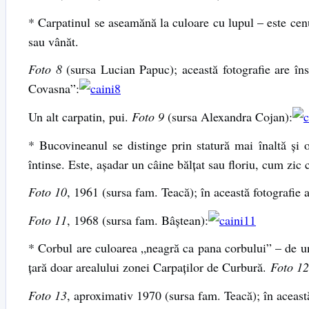
* Carpatinul se aseamănă la culoare cu lupul – este cenuş
sau vânăt.
Foto 8
(sursa Lucian Papuc); această fotografie are în
Covasna”:
Un alt carpatin, pui.
Foto 9
(sursa Alexandra Cojan):
* Bucovineanul se distinge prin statură mai înaltă şi 
întinse. Este, aşadar un câine bălţat sau floriu, cum zic 
Foto 10
, 1961 (sursa fam. Teacă); în această fotografie 
Foto 11
, 1968 (sursa fam. Bâştean):
* Corbul are culoarea „neagră ca pana corbului” – de un
ţară doar arealului zonei Carpaţilor de Curbură.
Foto 12
Foto 13
, aproximativ 1970 (sursa fam. Teacă); în aceast