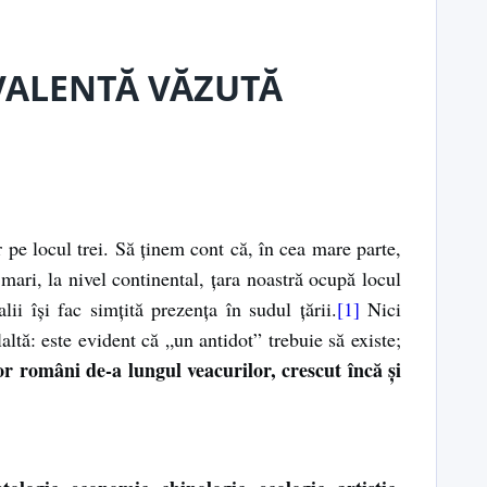
VALENTĂ VĂZUTĂ
pe locul trei. Să ţinem cont că, în cea mare parte,
 mari, la nivel continental, ţara noastră ocupă locul
ii îşi fac simţită prezenţa în sudul ţării.
[1]
Nici
ltă: este evident că „un antidot” trebuie să existe;
r români de-a lungul veacurilor, crescut încă şi