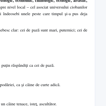
 etologic, economic, chinologic, ecologic, artistic,
spre nivel local – cel asociat universului ciobanilor
si îndeosebi unele peste care timpul şi-a pus deja
ebesc clar: cei de pază sunt mari, puternici; cei de
 puţin răspândiţi ca cei de pază.
odăriei, ca şi câine de curte adică.
un câine tenace, isteţ, ascultător.