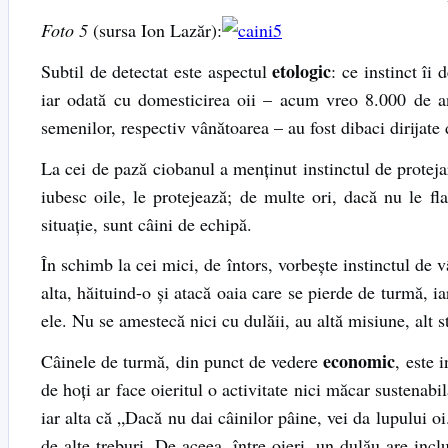
Foto 5
(sursa Ion Lazăr):
etologic
Subtil de detectat este aspectul
: ce instinct îi
iar odată cu domesticirea oii – acum vreo 8.000 de a
semenilor, respectiv vânătoarea – au fost dibaci dirijat
La cei de pază ciobanul a menţinut instinctul de protejar
iubesc oile, le protejează; de multe ori, dacă nu le f
situaţie, sunt câini de echipă.
În schimb la cei mici, de întors, vorbeşte instinctul de 
alta, hăituind-o şi atacă oaia care se pierde de turmă, ia
ele. Nu se amestecă nici cu dulăii, au altă misiune, alt sta
economic
Câinele de turmă, din punct de vedere
, este 
de hoţi ar face oieritul o activitate nici măcar sustenab
iar alta că „Dacă nu dai câinilor pâine, vei da lupului oi
de alte treburi. De aceea, între oieri, un dulău are incl