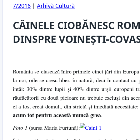
7/2016
|
Arhivă Cultură
CÂINELE CIOBĂNESC ROM
DINSPRE VOINEŞTI-COVA
România se clasează între primele cinci ţări din Europa 
la noi, oile se cresc liber, în natură, deci în contact cu
întâi: 30% dintre lupii şi 40% dintre urşii europeni tră
răufăcătorii cu două picioare nu trebuie excluşi din acea
el a fost creat demult, din strictă şi imediată necesitate
acum tot pentru această muncă grea
.
Foto 1
(sursa Maria Furtună):