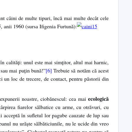
nt câini de multe tipuri, încă mai multe decât cele
5
, anii 1960 (sursa Ifigenia Furtună):
 calităţi: unul este mai simţitor, altul mai harnic,
 sau mai puţin bună!”
[6]
Trebuie să notăm că acest
i un loc de trecere, de contact, pentru păstorii din
ecologică
l expunerii noastre, ciobănescul: cea mai
ârpirea fiarelor sălbatice cu arme, cu otrăvuri, cu
 acceptă în sufletul lor pagube cauzate de lup sau
anul nu urăşte sălbăticiunile, nu le ucide din vreo
cavalereşte”. Ciobanul respectă natura nu pentru că