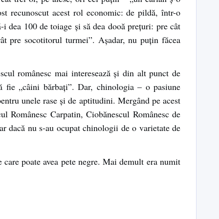
st recunoscut acest rol economic: de pildă, într-o
i dea 100 de toiage şi să dea dooă preţuri: pre cât
ât pre socotitorul turmei”. Aşadar, nu puţin făcea
escul românesc mai interesează şi din alt punct de
să fie „câini bărbaţi”. Dar, chinologia – o pasiune
pentru unele rase şi de aptitudini. Mergând pe acest
escul Românesc Carpatin, Ciobănescul Românesc de
r dacă nu s-au ocupat chinologii de o varietate de
pe care poate avea pete negre. Mai demult era numit