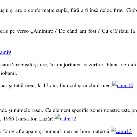
iu şi are o conformaţie suplă, fără a fi însă deloc firav. Cioba
scris pe verso „Amintire / De când am fost / Cu c(â)rlani la
osatură robustă şi are, în majoritatea cazurilor, blana de cu
ciobanii.
apar şi tatăl meu, la 13 ani, bunicul şi unchiul meu:
de şi numele rasei. Ca element specific zonei noastre este pre
, 1966 (sursa Ion Lazăr):
ă fotografie apare şi bunicul meu pe linie maternă: