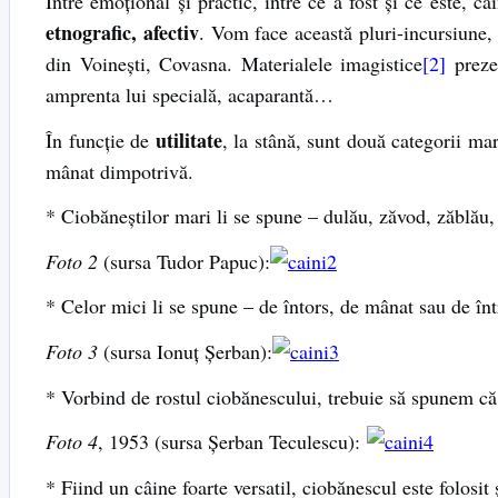
Între emoţional şi practic, între ce a fost şi ce este, c
etnografic, afectiv
. Vom face această pluri-incursiune, v
din Voineşti, Covasna. Materialele imagistice
[2]
prezen
amprenta lui specială, acaparantă…
utilitate
În funcţie de
, la stână, sunt două categorii ma
mânat dimpotrivă.
* Ciobăneştilor mari li se spune – dulău, zăvod, zăblău
Foto 2
(sursa Tudor Papuc):
* Celor mici li se spune – de întors, de mânat sau de înt
Foto 3
(sursa Ionuţ Şerban):
* Vorbind de rostul ciobănescului, trebuie să spunem că a
Foto 4
, 1953 (sursa Şerban Teculescu):
* Fiind un câine foarte versatil, ciobănescul este folosit 