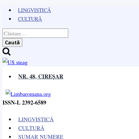
Skip
LINGVISTICĂ
to
CULTURĂ
content
Caută
după:
NR. 48, CIREȘAR
ISSN-L 2392-6589
LINGVISTICĂ
CULTURĂ
SUMAR NUMERE