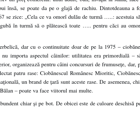
ui însă, se poate da pe o glajă de rachiu. Dintotdeauna a fo
67 se zice: „Cela ce va omorî dulău de turmă …..: acestuia să-
pagubă în turmă să o plătească toate ….. pentru căci au omor
erbelică, dar cu o continuitate doar de pe la 1975 – ciobăn
ă nu importa aspectul câinilor: utilitatea era primordială – 
terior, organizează pentru câini concursuri de frumuseţe, dar, 
 selectat patru rase: Ciobănescul Românesc Mioritic, Ciobăn
onală, un brand de ţară sunt aceste rase. De asemenea, chia
 Bălan – poate va face viitorul mai multe.
 abundent chiar şi pe bot. De obicei este de culoare deschisă 