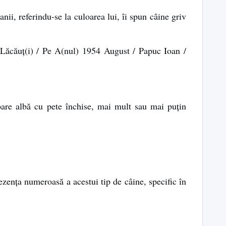
nii, referindu-se la culoarea lui, îi spun câine griv
 Lăcăuţ(i) / Pe A(nul) 1954 August / Papuc Ioan /
loare albă cu pete închise, mai mult sau mai puţin
zenţa numeroasă a acestui tip de câine, specific în