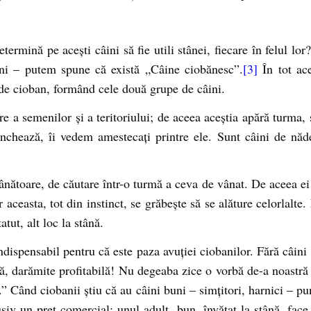
 determină pe aceşti câini să fie utili stânei, fiecare în felul 
ni – putem spune că există „Câine ciobănesc”.
[3]
În tot ace
e de cioban, formând cele două grupe de câini.
e a semenilor şi a teritoriului; de aceea aceştia apără turma, 
lanchează, îi vedem amestecaţi printre ele. Sunt câini de nă
vânătoare, de căutare într-o turmă a ceva de vânat. De aceea ei
r aceasta, tot din instinct, se grăbeşte să se alăture celorlalte
tut, alt loc la stână.
indispensabil pentru că este paza avuţiei ciobanilor. Fără câini
ilă, darămite profitabilă! Nu degeaba zice o vorbă de-a noastră 
.” Când ciobanii ştiu că au câini buni – simţitori, harnici – pu
usiv un preţ comercial: unul adult, bun, învăţat la stână, face 