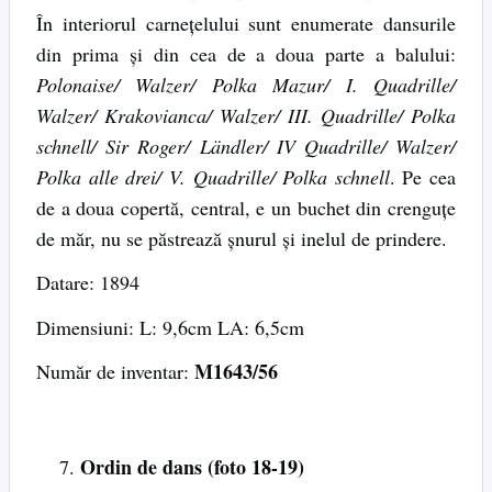
În interiorul carnețelului sunt enumerate dansurile
din prima și din cea de a doua parte a balului:
Polonaise/ Walzer/ Polka Mazur/ I. Quadrille/
Walzer/ Krakovianca/ Walzer/ III. Quadrille/ Polka
schnell/ Sir Roger/ Ländler/ IV Quadrille/ Walzer/
Polka alle drei/ V. Quadrille/ Polka schnell
. Pe cea
de a doua copertă, central, e un buchet din crenguțe
de măr, nu se păstrează șnurul și inelul de prindere.
Datare: 1894
Dimensiuni: L: 9,6cm LA: 6,5cm
M1643/56
Număr de inventar:
Ordin de dans (foto 18-19)