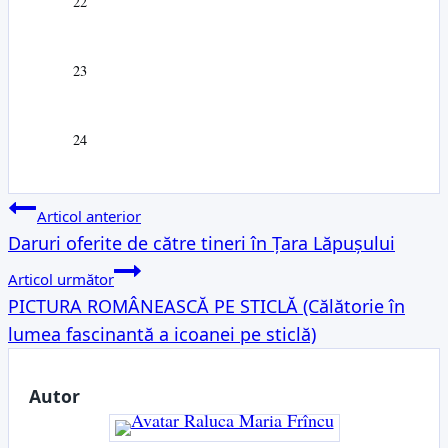
22
23
24
Navigare
Articol anterior
Daruri oferite de către tineri în Țara Lăpușului
în
Articol următor
articole
PICTURA ROMÂNEASCĂ PE STICLĂ (Călătorie în
lumea fascinantă a icoanei pe sticlă)
Autor