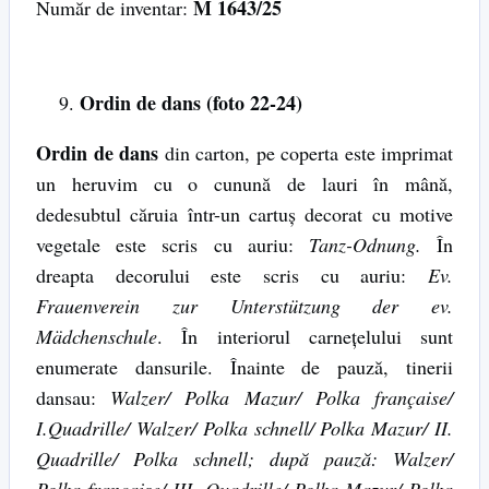
M 1643/25
Număr de inventar:
Ordin de dans (foto 22-24)
Ordin de dans
din carton, pe coperta este imprimat
un heruvim cu o cunună de lauri în mână,
dedesubtul căruia într-un cartuș decorat cu motive
vegetale este scris cu auriu:
Tanz-Odnung.
În
dreapta decorului este scris cu auriu:
Ev.
Frauenverein zur Unterstützung der ev.
Mädchenschule
. În interiorul carnețelului sunt
enumerate dansurile. Înainte de pauză, tinerii
dansau:
Walzer/ Polka Mazur/ Polka française/
I.Quadrille/ Walzer/ Polka schnell/ Polka Mazur/ II.
Quadrille/ Polka schnell; după pauză: Walzer/
Polka française/ III. Quadrille/ Polka Mazur/ Polka