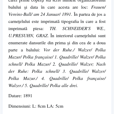
balului și data în care acesta are loc:
Frauen/
Vereins-Ball/ am 24 Januar
/
1891
. În partea de jos a
carnețelului este imprimată tipografia în care a fost
imprimată piesa:
TH. SCHNEIDER′S WE.,
U.PRESUHN, GRAZ
. În interiorul carnețelului sunt
enumerate dansurile din prima și din cea de a doua
parte a balului:
Vor der Ruhe./ Walzer/ Polka
Mazur/ Polka française/ 1. Quadrille/ Walzer/ Polka
schnell/ Polka Mazur/ 2. Quadrille/ Walzer; Nach
der Ruhe: Polka schnell/ 3. Quadrille/ Walzer/
Polka Mazur./ 4. Quadrille/ Polka française/
Walzer./ 5. Quadrille/ Polka alle drei.
Datare: 1891
Dimensiuni: L: 8cm LA: 5cm