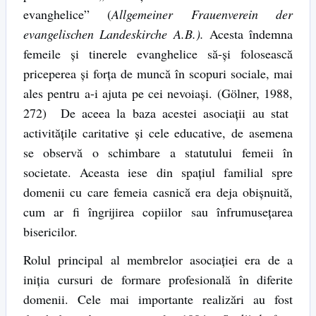
evanghelice” (
Allgemeiner Frauenverein der
evangelischen Landeskirche A.B.).
Acesta îndemna
femeile și tinerele evanghelice să-și folosească
priceperea și forța de muncă în scopuri sociale, mai
ales pentru a-i ajuta pe cei nevoiași. (Gölner, 1988,
272) De aceea la baza acestei asociații au stat
activitățile caritative și cele educative, de asemena
se observă o schimbare a statutului femeii în
societate. Aceasta iese din spațiul familial spre
domenii cu care femeia casnică era deja obișnuită,
cum ar fi îngrijirea copiilor sau înfrumusețarea
bisericilor.
Rolul principal al membrelor asociației era de a
iniția cursuri de formare profesională în diferite
domenii. Cele mai importante realizări au fost