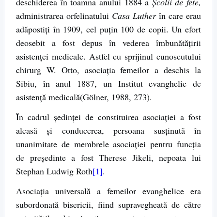
deschiderea în toamna anului 1884 a
Școlii de fete,
administrarea orfelinatului
Casa Luther
în care erau
adăpostiți în 1909, cel puțin 100 de copii. Un efort
deosebit a fost depus în vederea îmbunătățirii
asistenței medicale. Astfel cu sprijinul cunoscutului
chirurg W. Otto, asociația femeilor a deschis la
Sibiu, în anul 1887, un Institut evanghelic de
asistență medicală(Gölner, 1988, 273).
În cadrul ședinței de constituirea asociației a fost
aleasă și conducerea, persoana susținută în
unanimitate de membrele asociației pentru funcția
de președinte a fost Therese Jikeli, nepoata lui
Stephan Ludwig Roth
[1]
.
Asociația universală a femeilor evanghelice era
subordonată bisericii, fiind supravegheată de către