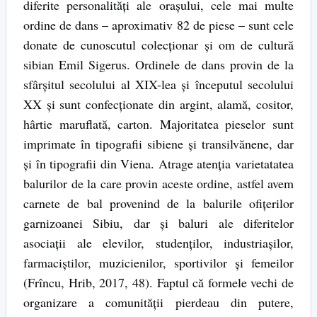
diferite personalități ale orașului, cele mai multe
ordine de dans – aproximativ 82 de piese – sunt cele
donate de cunoscutul colecționar și om de cultură
sibian Emil Sigerus. Ordinele de dans provin de la
sfârșitul secolului al XIX-lea și începutul secolului
XX și sunt confecționate din argint, alamă, cositor,
hârtie maruflată, carton. Majoritatea pieselor sunt
imprimate în tipografii sibiene și transilvănene, dar
și în tipografii din Viena. Atrage atenția varietatatea
balurilor de la care provin aceste ordine, astfel avem
carnete de bal provenind de la balurile ofițerilor
garnizoanei Sibiu, dar și baluri ale diferitelor
asociații ale elevilor, studenților, industriașilor,
farmaciștilor, muzicienilor, sportivilor și femeilor
(Frîncu, Hrib, 2017, 48). Faptul că formele vechi de
organizare a comunității pierdeau din putere,