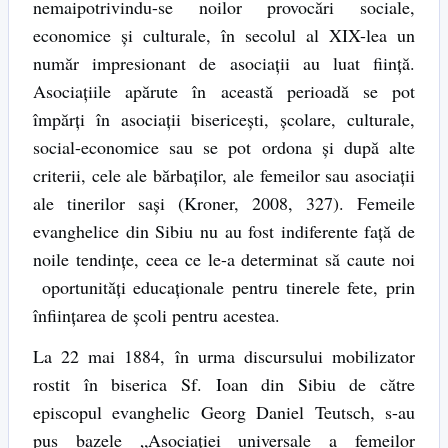
nemaipotrivindu-se noilor provocări sociale,
economice și culturale, în secolul al XIX-lea un
număr impresionant de asociații au luat ființă.
Asociațiile apărute în această perioadă se pot
împărți în asociații bisericești, școlare, culturale,
social-economice sau se pot ordona și după alte
criterii, cele ale bărbaților, ale femeilor sau asociații
ale tinerilor sași (Kroner, 2008, 327). Femeile
evanghelice din Sibiu nu au fost indiferente față de
noile tendințe, ceea ce le-a determinat să caute noi
oportunități educaționale pentru tinerele fete, prin
înființarea de școli pentru acestea.
La 22 mai 1884, în urma discursului mobilizator
rostit în biserica Sf. Ioan din Sibiu de către
episcopul evanghelic Georg Daniel Teutsch, s-au
pus bazele „Asociației universale a femeilor