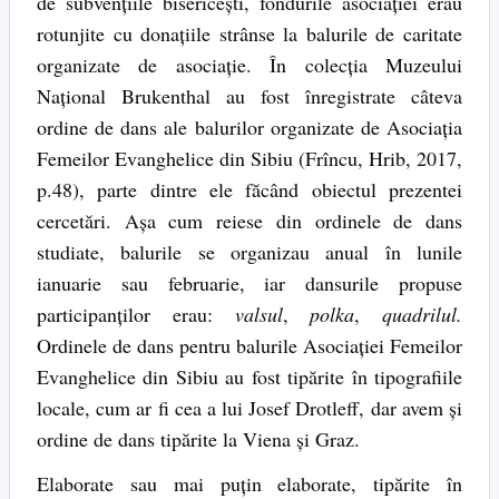
de subvențiile bisericești, fondurile asociației erau
rotunjite cu donațiile strânse la balurile de caritate
organizate de asociație. În colecția Muzeului
Național Brukenthal au fost înregistrate câteva
ordine de dans ale balurilor organizate de Asociația
Femeilor Evanghelice din Sibiu (Frîncu, Hrib, 2017,
p.48), parte dintre ele făcând obiectul prezentei
cercetări. Așa cum reiese din ordinele de dans
studiate, balurile se organizau anual în lunile
ianuarie sau februarie, iar dansurile propuse
participanților erau:
valsul
,
polka
,
quadrilul.
Ordinele de dans pentru balurile Asociației Femeilor
Evanghelice din Sibiu au fost tipărite în tipografiile
locale, cum ar fi cea a lui Josef Drotleff, dar avem și
ordine de dans tipărite la Viena și Graz.
Elaborate sau mai puțin elaborate, tipărite în