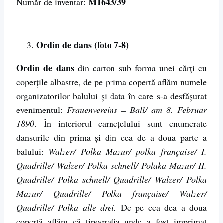
M1643/39
Număr de inventar:
Ordin de dans (foto 7-8)
Ordin de dans
din carton sub forma unei cărți cu
coperțile albastre, de pe prima copertă aflăm numele
organizatorilor balului și data în care s-a desfășurat
evenimentul:
Frauenvereins – Ball/ am 8. Februar
1890
. În interiorul carnețelului sunt enumerate
dansurile din prima și din cea de a doua parte a
balului:
Walzer/ Polka Mazur/ polka française/ I.
Quadrille/ Walzer/ Polka schnell/ Polaka Mazur/ II.
Quadrille/ Polka schnell/ Quadrille/ Walzer/ Polka
Mazur/ Quadrille/ Polka française/ Walzer/
Quadrille/ Polka alle drei.
De pe cea dea a doua
copertă aflăm că tipografia unde a fost imprimat