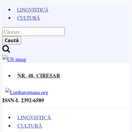
Skip
LINGVISTICĂ
to
CULTURĂ
content
Caută
după:
NR. 48, CIREȘAR
ISSN-L 2392-6589
LINGVISTICĂ
CULTURĂ