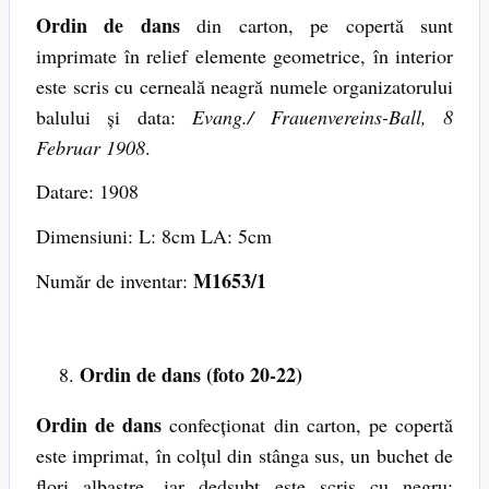
Ordin de dans
din carton, pe copertă sunt
imprimate în relief elemente geometrice, în interior
este scris cu cerneală neagră numele organizatorului
balului și data:
Evang./
Frauenvereins-Ball, 8
Februar 1908
.
Datare: 1908
Dimensiuni: L: 8cm LA: 5cm
M1653/1
Număr de inventar:
Ordin de dans (foto 20-22)
Ordin de dans
confecționat din carton, pe copertă
este imprimat, în colțul din stânga sus, un buchet de
flori albastre, iar dedsubt este scris cu negru: