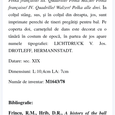
française/ IV. Quadrille/ Walzer/ Polka alle drei
. În
colțul stâng, sus, și în colțul din dreapta, jos, sunt
imprimate perechi de tineri pregătiți pentru bal. Pe
coperta doi, carnețelul de dans este decorat cu o
tânără în costum de epocă, în partea de jos apare
numele tipografiei: LICHTDRUCK V. Jos.
DROTLEFF, HERMANNSTADT.
Datare: sec. XIX
Dimensiuni: L:10,4cm LA: 7cm
M1643/78
Număr de inventar:
Bibliografie:
Frîncu, R.M., Hrib, D.R.,
A history of the ball