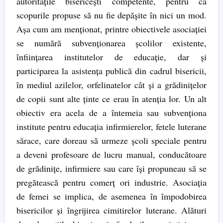
autorităţile bisericești competente, pentru ca
scopurile propuse să nu fie depășite în nici un mod.
Așa cum am menționat, printre obiectivele asociației
se numără subvenționarea școlilor existente,
înființarea institutelor de educație, dar și
participarea la asistența publică din cadrul bisericii,
în mediul azilelor, orfelinatelor cât și a grădiniţelor
de copii sunt alte ținte ce erau în atenția lor. Un alt
obiectiv era acela de a întemeia sau subvenţiona
institute pentru educația infirmierelor, fetele luterane
sărace, care doreau să urmeze școli speciale pentru
a deveni profesoare de lucru manual, conducătoare
de grădiniţe, infirmiere sau care își propuneau să se
pregătească pentru comerț ori industrie. Asociația
de femei se implica, de asemenea în împodobirea
bisericilor și îngrijirea cimitirelor luterane. Alături