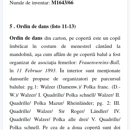
M1643/66
Număr de inventar:
5
. Ordin de dans (foto 11-13)
Ordin de dans
din carton, pe copertă este un copil
îmbrăcat în costum de menestrel cântând la
mandolină, așa cum aflăm de pe copertă balul a fost
organizat de asociația femeilor:
Frauenvereins-Ball,
în
11 Februar 1893
. În interior sunt menționate
dansurile propuse de organizatori pe parcursul
balului: pg.1: Walzer (Damenw.)/ Polka franc. (D.-
W.)/ Walzer/ I. Quadrille/ Polka schnell/ Walzer/ II.
Quadrille/ Polka Mazur/ Rheinländer; pg. 2: III.
Quadrille/ Walzer/ Sir Roger/ Ländler/ IV.
Quadrille/ Walzer/ Polka alle drei/ V. Quadrille/
Polka schnell. Pe cea de a doua copertă sunt doi