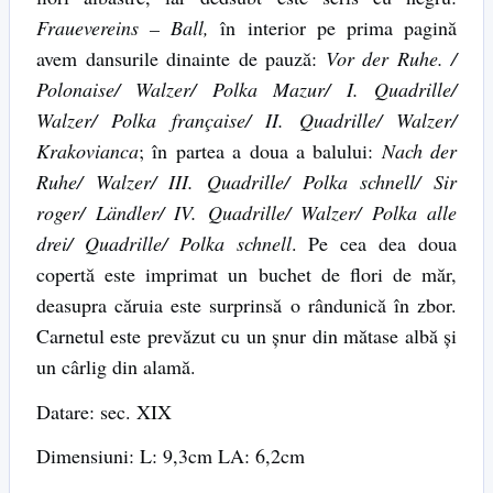
Frauevereins – Ball,
în interior pe prima pagină
avem dansurile dinainte de pauză:
Vor der Ruhe. /
Polonaise/ Walzer/ Polka Mazur/ I. Quadrille/
Walzer/ Polka française/ II. Quadrille/ Walzer/
Krakovianca
; în partea a doua a balului:
Nach der
Ruhe/ Walzer/ III. Quadrille/ Polka schnell/ Sir
roger/ Ländler/ IV. Quadrille/ Walzer/ Polka alle
drei/ Quadrille/ Polka schnell
. Pe cea dea doua
copertă este imprimat un buchet de flori de măr,
deasupra căruia este surprinsă o rândunică în zbor.
Carnetul este prevăzut cu un șnur din mătase albă și
un cârlig din alamă.
Datare: sec. XIX
Dimensiuni: L: 9,3cm LA: 6,2cm