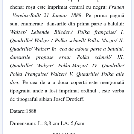
chenar roșu este imprimat central cu negru:
Frauen
–Vereins-Ball/ 21 Januar 1888
. Pe prima pagină
sunt enumerate dansurile din prima parte a balului:
Walzer/ Lebende Bileder./ Polka française/ I.
Quadrille/ Walzer / Polka schnell/ Polka-Mazur/ II.
Quadrille/ Walzer; în cea de adoua parte a balului,
dansurile propuse erau: Polka schnell/ III.
Quadrille/ Walzer/ Polka-Mazur/ IV Quadrille/
Polka Française/ Walzer/ V. Quadrille/ Polka alle
drei
. Pe cea de a a doua copertă este menționată
tipografia unde a fost imprimat ordinul , este vorba
de tipograful sibian Josef Drotleff.
Datare:1888
Dimensiuni: L: 8,8 cm LA: 5,6cm