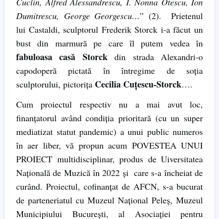
Cuclin, Alfred Alessandrescu, I. Nonna Otescu, Ion
Dumitrescu, George Georgescu…
” (2). Prietenul
lui Castaldi, sculptorul Frederik Storck i-a făcut un
bust din marmură pe care îl putem vedea în
fabuloasa casă Storck
din strada Alexandri-o
capodoperă pictată în întregime de soţia
Cecilia Cuţescu-Storck
sculptorului, pictoriţa
….
Cum proiectul respectiv nu a mai avut loc,
finanţatorul având condiţia prioritară (cu un super
mediatizat statut pandemic) a unui public numeros
în aer liber, vă propun acum POVESTEA UNUI
PROIECT multidisciplinar, produs de Uiversitatea
Naţională de Muzică în 2022 şi care s-a încheiat de
curând. Proiectul, cofinanţat de AFCN, s-a bucurat
de parteneriatul cu Muzeul Naţional Peleş, Muzeul
Municipiului Bucureşti, al Asociaţiei pentru