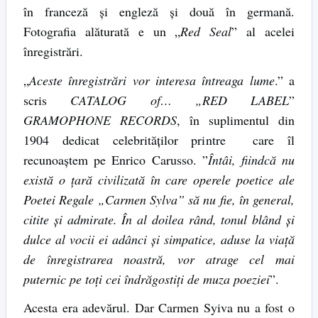
în franceză şi engleză şi două în germană.
Fotografia alăturată e un „
Red Seal
” al acelei
înregistrări.
„
Aceste înregistrări vor interesa întreaga lume
.” a
scris
CATALOG of… „RED LABEL
”
GRAMOPHONE RECORDS
, în suplimentul din
1904 dedicat celebrităţilor printre care îl
recunoaştem pe Enrico Carusso. ”
Întâi, fiindcă nu
există o ţară civilizată în care operele poetice ale
Poetei Regale „Carmen Sylva” să nu fie, în general,
citite şi admirate. În al doilea rând, tonul blând şi
dulce al vocii ei adânci şi simpatice, aduse la viaţă
de înregistrarea noastră, vor atrage cel mai
puternic pe toţi cei îndrăgostiţi de muza poeziei
”.
Acesta era adevărul. Dar Carmen Syiva nu a fost o