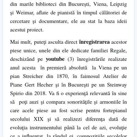
din marile biblioteci din Bucureşti, Viena, Leipzig
şi Weimar, aflate de pianistă în timpul călătoriei de
cercetare şi documentare, ele au stat la baza ideii
acestui proiect.
înregistrarea
Mai mult, puteţi asculta direct
acestor
piese unice, unele din ele dedicate familiei Regale,
youtube
deschizând pe
(3) înregistrările realizate
anul acesta în premieră absolută la Viena pe un
pian Streicher din 1870, în faimosul Atelier de
Piane Gert Hecher şi în Bucureşti pe un Steinway
Spirio din 2018. Va fi o experienţă relevantă în sine
să poţi auzi şi compara sonorităţile şi armoniile în
care acele piese au fost scrise pentru fortepianul
secolului XIX şi să realizezi diferenţa dată de
evoluţia instrumentului până la cel de azi, evoluţie
ce a influenţat, la rândul ei, compoziţiile secolelor