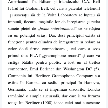
Americanul Th. Edison şi irlandezului C.A. Bell
(vărul lui Graham Bell, cel care a patentat telefonul)
şi asociaţii săi de la Volta Laboratory se luptau să
impună, fiecare, maşinile lor de înregistrat şi redat
sunete pieţei de „
home entertainment
” ce se năştea
cu un potenţial uriaş. Dar, deşi principiul exista şi
funcţiona pentru cilindrii de înregistrare şi redare ai
celor două firme competitoare , cel care a scos
primul disc PLAT „gramophone record” şi care va
cîştiga bătălia pentru public, a fost un al treilea
competitor, Emil Berliner din Washington DC (5).
Compania lui, Berliner Gramophone Company s-a
extins în Europa, cu sediul principal în Hanovra,
Germania, unde se şi imprimau discurile, Londra
rămânînd o simplă sucursală, dar care îi va furniza
totuşi lui Berliner (1900) ideea celei mai cunoscute