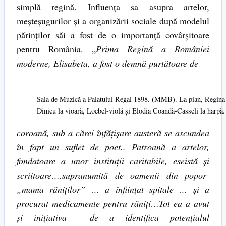
simplă regină. Influenţa sa asupra artelor,
meşteşugurilor şi a organizării sociale după modelul
părinţilor săi a fost de o importanţă covârşitoare
pentru România. „
Prima Regină a României
moderne, Elisabeta, a fost o demnă purtătoare de
Sala de Muzică a Palatului Regal 1898. (MMB). La pian, Regina E
Dinicu la vioară, Loebel-violă şi Elodia Coandă-Casseli la harpă. 
coroană, sub a cărei înfăţişare austeră se ascundea
în fapt un suflet de poet.. Patroană a artelor,
fondatoare a unor instituţii caritabile, eseistă şi
scriitoare….supranumită de oamenii din popor
„mama răniţilor” … a înfiinţat spitale … şi a
procurat medicamente pentru răniţi…Tot ea a avut
şi iniţiativa de a identifica potenţialul