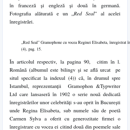
în franceză şi engleză şi două în germană.
Fotografia alăturată e un „
Red Seal
” al acelei
înregistrări.
„Red Seal” Gramophone cu vocea Reginei Elisabeta, înregistrat 
(4), pag. 15.
În articolul respectiv, la pagina 90, citim în l.
Română (albumul este bilingv şi se află urcat pe
situl specificat la indexul (4)) că, în drumul spre
Istambul, reprezentanţii Gramophon &Typwriter
Ltd care lansaseră în 1902 o serie nouă dedicată
înregistrărilor unor celebrităţi s-au oprit în Bucureşti
unde Regina Elisabeta, sub numele său de poetă
Carmen Sylva a oferit cu generozitate firmei o
înregistrare cu vocea ei citind două din poemele sale