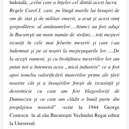
îndoială, „
celui care a înţeles cel dintâi acest lucru,
Regele Carol I, care, pe lângă marile lui însuşiri de
om de stat şi de militar emerit, a avut şi acest simţ
gospodăresc al amănuntelor….Atunci au fost aduşi
în Bucureşti un mare număr de străini,…toţi meşteri
iscusiţi în cele mai felurite meserii şi care i-au
îndemnat şi pe ai noştri la meşteşugurile lor…..De
la aceşti oameni, şi cu învăţătura meseriilor lor am
putut noi a întemeia acea „mică industrie
”
ce a fost
apoi temelia valorificării materiilor prime ale ţării
noastre cât şi a însuşirilor fireşti de iscusinţă şi
destoinicie cu care am fost blagosloviţi de
Dumnezeu şi cu care am clădit o bună parte din
propăşirea noastră
” -scrie la 1944 George
Costescu în al său Bucureştii Vechiului Regat editat
la Universul.