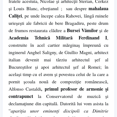
fratele acestuia, Nicolae şi arhitecţii Sterian, Cerkez
mahalaua
şi Louis Blanc, elveţianul ; sau despre
Caliţei
, pe unde începe calea Rahovei, lângă ruinele
urieşeşti ale fabricii de bere Bragadiru, peste drum
Bursei Vămilor
de frumos restaurata clădire a
şi de
Academia Tehnică Militară Ferdinand I
,
construite în acel cartier mărginaş împreună cu
inginerul Anghel Saligny, de Giullio Magni, arhitect
italian devenit mai târziu arhitectul şef al
Bucureştilor şi apoi arhitectul şef al Romei; în
acelaşi timp cu el avem şi povestea celui de la care a
pornit şcoala nouă de compoziţie românească,
, primul profesor de armonie şi
Alfonso Castaldi
contrapunct
la Conservatorul de muzică şi
declamaţiune din capitală. Datorită lui vom asista la
”
apariţia unor eminenţi discipoli ca Dimitrie