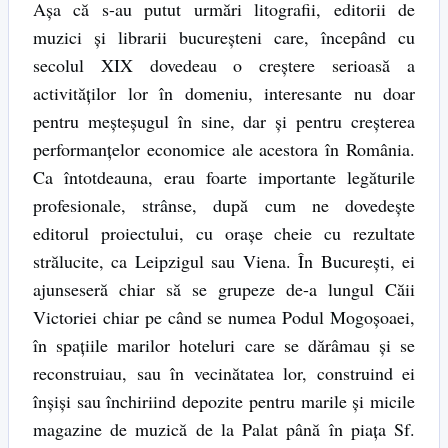
Aşa că s-au putut urmări litografii, editorii de
muzici şi librarii bucureşteni care, începând cu
secolul XIX dovedeau o creştere serioasă a
activităţilor lor în domeniu, interesante nu doar
pentru meşteşugul în sine, dar şi pentru creşterea
performanţelor economice ale acestora în România.
Ca întotdeauna, erau foarte importante legăturile
profesionale, strânse, după cum ne dovedeşte
editorul proiectului, cu oraşe cheie cu rezultate
strălucite, ca Leipzigul sau Viena. În Bucureşti, ei
ajunseseră chiar să se grupeze de-a lungul Căii
Victoriei chiar pe când se numea Podul Mogoşoaei,
în spaţiile marilor hoteluri care se dărâmau şi se
reconstruiau, sau în vecinătatea lor, construind ei
înşişi sau închiriind depozite pentru marile şi micile
magazine de muzică de la Palat până în piaţa Sf.