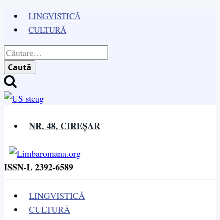
Skip
LINGVISTICĂ
to
CULTURĂ
content
Caută
după:
NR. 48, CIREȘAR
ISSN-L 2392-6589
LINGVISTICĂ
CULTURĂ