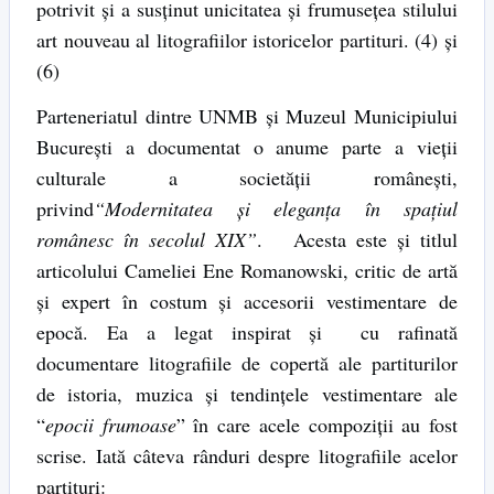
potrivit şi a susţinut unicitatea şi frumuseţea stilului
art nouveau al litografiilor istoricelor partituri. (4) şi
(6)
Parteneriatul dintre UNMB şi Muzeul Municipiului
Bucureşti a documentat o anume parte a vieţii
culturale a societăţii româneşti,
privind
“Modernitatea şi eleganţa în spaţiul
românesc în secolul XIX”
. Acesta este şi titlul
articolului Cameliei Ene Romanowski, critic de artă
şi expert în costum şi accesorii vestimentare de
epocă. Ea a legat inspirat şi cu rafinată
documentare litografiile de copertă ale partiturilor
de istoria, muzica şi tendinţele vestimentare ale
“
epocii frumoase
” în care acele compoziţii au fost
scrise. Iată câteva rânduri despre litografiile acelor
partituri: