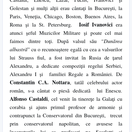
Golestan şi mulţi alţii erau cântaţi în Bucureşti, la
Paris, Veneţia, Chicago, Boston, Buenos Aires, la
Iosif Ivanovici
Roma şi la St. Petersburg.
era
atunci şeful Muzicilor Militare şi poate cel mai
faimos dintre toţi. După valsul său
“Dunărea
albastră
” cu o recunoaştere egală cu cea a valsurilor
lui Strauss fiul, a fost invitat în Rusia de ţarul
Alexandru, a dedicate compoziţii regelui Serbiei,
Alexandru I şi familiei Regale a României. De
Constantin C.A. Nottara
, tatăl celebrului actor
român, s-a cântat o piesă dedicată lui Enescu.
Alfonso Castaldi
, cel venit în tinereţe la Galaţi cu
corabia şi ajuns primul profesor de armonie şi
contrapunct la Conservatorul din Bucureşti, trecut
prin conservatorul napolitan, ce avusese la
începuturile lui ca profesori pe Scarlatti şi