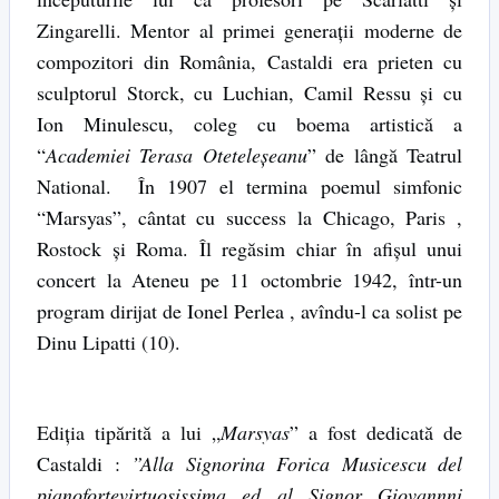
Zingarelli. Mentor al primei generaţii moderne de
compozitori din România, Castaldi era prieten cu
sculptorul Storck, cu Luchian, Camil Ressu şi cu
Ion Minulescu, coleg cu boema artistică a
“
Academiei Terasa Oteteleşeanu
” de lângă Teatrul
National. În 1907 el termina poemul simfonic
“Marsyas”, cântat cu success la Chicago, Paris ,
Rostock şi Roma. Îl regăsim chiar în afişul unui
concert la Ateneu pe 11 octombrie 1942, într-un
program dirijat de Ionel Perlea , avîndu-l ca solist pe
Dinu Lipatti (10).
Ediţia tipărită a lui „
Marsyas
” a fost dedicată de
Castaldi :
”Alla Signorina Forica Musicescu del
pianofortevirtuosissima ed al Signor Giovannni