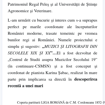
Patrimoniul Regal Peleş şi al Universităţii de Ştiinţe
Agronomice şi Veterinare.
L-am urmărit cu bucurie şi interes cum s-a suprapus
perfect pe marile coordonate ale începuturilor
României moderne, trasate temeinic pe vremea
bunilor regi ai României. Numele proiectului e
„
simplu şi sugestiv:
MUZICI ŞI LITOGRAFII DIN
”…
SECOLELE XIX ŞI XX
El a fost dezvoltat de
„Centrul de Studii asupra Muzicilor Secolului 19”
(în continuare-CSMSN) şi a fost conceput şi
coordonat de pianista Karina Şabac, realizat în mare
descoperirea
parte prin implicarea sa directă în
recentă a unei mari
Coperta partiturii LIGA ROMÂNĂ de C.M. Cordoneanu 1852-1