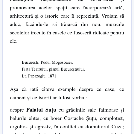
promovarea acelor spaţii care încorporează artă,
arhitectură şi o istorie care îi reprezintă. Vroiam să
aduc, făcându-le să trăiască din nou, muzicile
secolelor trecute în casele ce fuseseră ridicate pentru
ele.
Bucureşti, Podul Mogoşoaiei,
Piaţa Teatrului, planul Bucureştiului,
Lt. Papazoglu, 1871
Aşa că iată cîteva exemple despre ce case, ce
oameni şi ce istorii ar fi fost vorba :
Palatul Suţu
despre
cu grădinile sale faimoase şi
balurile elitei, cu boier Costache Şuţu, complotist,
orgolios şi agresiv, în conflict cu domnitorul Cuza;