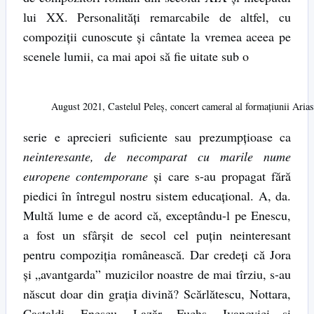
lui XX. Personalităţi remarcabile de altfel, cu
compoziţii cunoscute şi cântate la vremea aceea pe
scenele lumii, ca mai apoi să fie uitate sub o
August 2021, Castelul Peleş, concert cameral al formaţiunii Aria
serie e aprecieri suficiente sau prezumpţioase ca
neinteresante, de necomparat cu marile nume
europene contemporane
şi care s-au propagat fără
piedici în întregul nostru sistem educaţional. A, da.
Multă lume e de acord că, exceptându-l pe Enescu,
a fost un sfârşit de secol cel puţin neinteresant
pentru compoziţia românească. Dar credeţi că Jora
şi „avantgarda” muzicilor noastre de mai tîrziu, s-au
născut doar din graţia divină? Scărlătescu, Nottara,
Castaldi, Enescu, Lazăr, Fuchs, Ivanovici şi