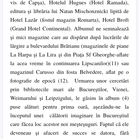
vis de Capşa), Hotelul Hugues (Hotel Ramada),
editura şi librăria lui Natan Mischonznicki lipită de
Hotel Lazăr (fostul magazin Romarta), Hotel Broft
(Grand Hotel Continental). Albumul ne semnalează
şi mici magazine care au dispărut după lucrările de
lărgire a bulevardului Brătianu (magazinele de piane
La Harpa şi La Lira şi din Piaţa Sf Gheorghe-aflate
la acea vreme în continuarea Lipscanilor)(11) sau
magazinul Carusso din fosta Belvedere, aflat pe o
fotografie de epocă (12). Urmarea unor cercetări
prin bibliotecile mari ale Bucureştilor, Vienei,
Weimarului şi Leipzigului, le găsim în album (4)
puse alături pentru prima oară, aşezându-ne la
începutul unei călătorii imaginare în Bucureştiul
care făcea loc acestor noi meşteşuguri. Faptul că ele
deveneau şi afaceri de succes se datora, fără