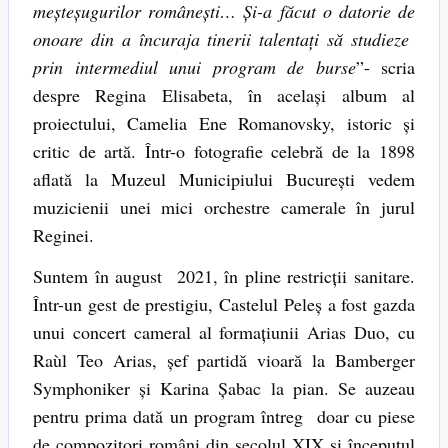
meşteşugurilor româneşti… Şi-a făcut o datorie de
onoare din a încuraja tinerii talentaţi să studieze
prin intermediul unui program de burse
”- scria
despre Regina Elisabeta, în acelaşi album al
proiectului, Camelia Ene Romanovsky, istoric şi
critic de artă. Într-o fotografie celebră de la 1898
aflată la Muzeul Municipiului Bucureşti vedem
muzicienii unei mici orchestre camerale în jurul
Reginei.
Suntem în august 2021, în pline restricţii sanitare.
Într-un gest de prestigiu, Castelul Peleş a fost gazda
unui concert cameral al formaţiunii Arias Duo, cu
Raùl Teo Arias, şef partidă vioară la Bamberger
Symphoniker şi Karina Şabac la pian. Se auzeau
pentru prima dată un program întreg doar cu piese
de compozitori români din secolul XIX şi începutul