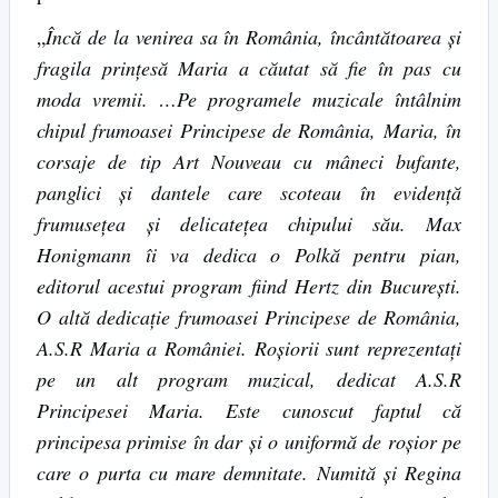
„
Încă
de la venirea sa în România, încântătoarea și
fragila prințesă Maria a
căutat să
fie în pas cu
moda vremii. …Pe programele muzicale întâlnim
chipul frumoasei Principese de România, Maria, în
corsaje de tip Art Nouveau cu mâneci bufante,
panglici și dantele care scoteau în evidență
frumusețea
şi delicatețea chipului său. Max
Honigmann îi va dedica o Polkă pentru pian,
editorul acestui program fiind Hertz din București.
O altă dedicație frumoasei Principese de România,
A.S.R Maria a României. Roșiorii sunt reprezentați
pe un alt program muzical, dedicat A.S.R
Principesei Maria. Este cunoscut faptul că
principesa primise în dar și o uniformă de roșior pe
care o purta cu mare demnitate. Numită și Regina