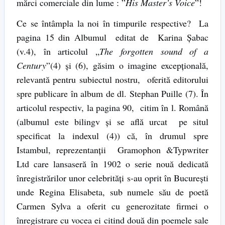
mărci comerciale din lume : ”
His Master’s Voice
”!
Ce se întâmpla la noi în timpurile respective? La
pagina 15 din Albumul editat de Karina Şabac
(v.4), în articolul „
The forgotten sound of a
Century
”(4) şi (6), găsim o imagine excepţională,
relevantă pentru subiectul nostru, oferită editorului
spre publicare în album de dl. Stephan Puille (7). În
articolul respectiv, la pagina 90, citim în l. Română
(albumul este bilingv şi se află urcat pe situl
specificat la indexul (4)) că, în drumul spre
Istambul, reprezentanţii Gramophon &Typwriter
Ltd care lansaseră în 1902 o serie nouă dedicată
înregistrărilor unor celebrităţi s-au oprit în Bucureşti
unde Regina Elisabeta, sub numele său de poetă
Carmen Sylva a oferit cu generozitate firmei o
înregistrare cu vocea ei citind două din poemele sale