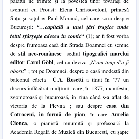
palatul ne trimite şi la povestea unor tovarăşi de
aventuri cu Proust: Elena Chrissoveloni, prinţesă
Suţu şi soţul ei Paul Morand, cel care scria despre
Bucureşti:
“…capitală a unei ţări tragice unde
“
totul sfârşeşte adesea în comic
(1); ar fi fost vorba
despre frumoasa casă din Strada Doamnei cu semne
stil neo-românesc
tipografiei marelui
de
– sediul
editor Carol Göbl
, cel cu deviza „
N’am timp d’a fi
obosit
” ; tot pe Doamnei, despre o casă modestă din
C.A. Rosetti
balconul căreia
a ţinut în ’77 un
discurs înflăcărat mulţimii care, în 1877, manifesta,
zgomotoasă şi bucuroasă, în ziua când s-a aflat de
casa din
victoria de la Plevna ; sau despre
Cotroceni, în formă de pian
Aurelia
, în care
Cionca
, o pianistă renumită şi profesoară la
Academia Regală de Muzică din București, cu şapte