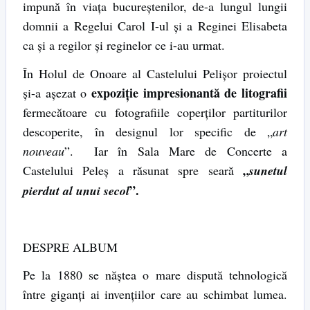
impună în viaţa bucureştenilor, de-a lungul lungii
domnii a Regelui Carol I-ul şi a Reginei Elisabeta
ca şi a regilor şi reginelor ce i-au urmat.
În Holul de Onoare al Castelului Pelişor proiectul
expoziţie impresionantă de litografii
şi-a aşezat o
fermecătoare cu fotografiile coperţilor partiturilor
descoperite, în designul lor specific de „
art
nouveau
”. Iar în Sala Mare de Concerte a
„
Castelului Peleş a răsunat spre seară
sunetul
”.
pierdut al unui secol
DESPRE ALBUM
Pe la 1880 se năştea o mare dispută tehnologică
între giganţi ai invenţiilor care au schimbat lumea.