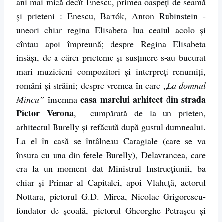
ani mai mică decît Enescu, primea oaspeţi de seamă
şi prieteni : Enescu, Bartók, Anton Rubinstein -
uneori chiar regina Elisabeta lua ceaiul acolo şi
cîntau apoi împreună; despre Regina Elisabeta
însăşi, de a cărei prietenie şi susţinere s-au bucurat
mari muzicieni compozitori şi interpreţi renumiţi,
români şi străini; despre vremea în care „
La domnul
casa marelui arhitect din strada
Mincu”
însemna
Pictor Verona
, cumpărată de la un prieten,
arhitectul Burelly şi refăcută după gustul dumnealui.
La el în casă se întâlneau Caragiale (care se va
însura cu una din fetele Burelly), Delavrancea, care
era la un moment dat Ministrul Instrucţiunii, ba
chiar şi Primar al Capitalei, apoi Vlahuţă, actorul
Nottara, pictorul G.D. Mirea, Nicolae Grigorescu-
fondator de şcoală, pictorul Gheorghe Petraşcu şi