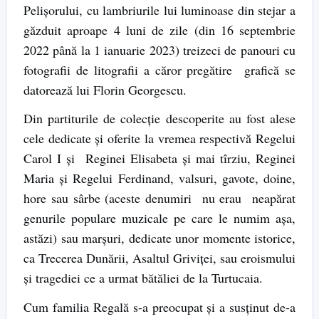
Pelişorului, cu lambriurile lui luminoase din stejar a
găzduit aproape 4 luni de zile (din 16 septembrie
2022 până la 1 ianuarie 2023) treizeci de panouri cu
fotografii de litografii a căror pregătire grafică se
datorează lui Florin Georgescu.
Din partiturile de colecţie descoperite au fost alese
cele dedicate şi oferite la vremea respectivă Regelui
Carol I şi Reginei Elisabeta şi mai tîrziu, Reginei
Maria şi Regelui Ferdinand, valsuri, gavote, doine,
hore sau sârbe (aceste denumiri nu erau neapărat
genurile populare muzicale pe care le numim aşa,
astăzi) sau marşuri, dedicate unor momente istorice,
ca Trecerea Dunării, Asaltul Griviţei, sau eroismului
şi tragediei ce a urmat bătăliei de la Turtucaia.
Cum familia Regală s-a preocupat şi a susţinut de-a