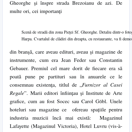
Gheorghe şi înspre strada Brezoianu de azi. De
multe ori, cei importanţi
Scenă de stradă din zona Pieţei Sf. Gheorghe. Detaliu dintr-o fotogr
Harpa. Cvartalul de clădiri din dreapta, cu restaurante, va fi demol
din branşă, care aveau edituri, aveau şi magazine de
instrumente, cum era Jean Feder sau Constantin
Gebauer. Premiul cel mare dorit de fiecare era să
poată pune pe partituri sau în anuarele ce le
consemnau existenţa, titlul de „
Furnizor al Casei
Regale
”. Marii editori înfiinţau şi Institute de Arte
grafice, cum au fost Socec sau Carol Gӧbl. Unele
hoteluri sau magazine ce ofereau spaţiile pentru
industria muzicii încă mai există: Magazinul
Lafayette (Magazinul Victoria), Hotel Luvru (vis-à-