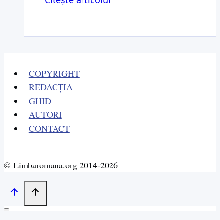
Citește articolul
Sat
și
stat
–
de
COPYRIGHT
la
REDACȚIA
entitate
GHID
spirituală
AUTORI
la
CONTACT
realitate
politico-
socială,
© Limbaromana.org 2014-2026
ediția
a
VIII-
a,