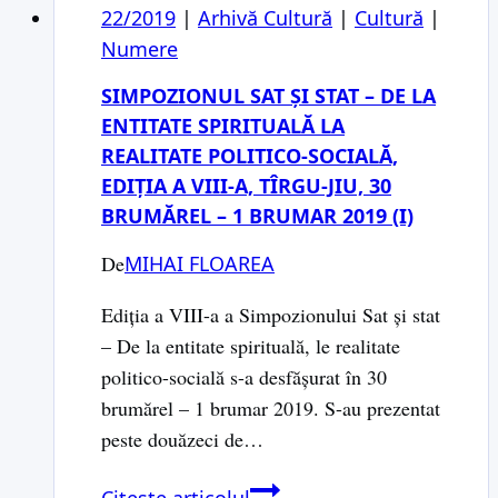
22/2019
|
Arhivă Cultură
|
Cultură
|
Numere
SIMPOZIONUL SAT ȘI STAT – DE LA
ENTITATE SPIRITUALĂ LA
REALITATE POLITICO-SOCIALĂ,
EDIȚIA A VIII-A, TÎRGU-JIU, 30
BRUMĂREL – 1 BRUMAR 2019 (I)
De
MIHAI FLOAREA
Ediția a VIII-a a Simpozionului Sat și stat
– De la entitate spirituală, le realitate
politico-socială s-a desfășurat în 30
brumărel – 1 brumar 2019. S-au prezentat
peste douăzeci de…
Simpozionul