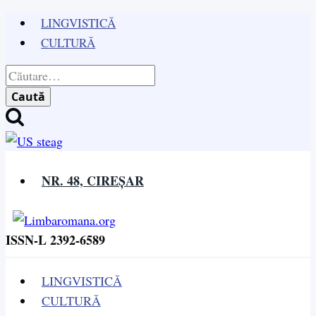
Skip
LINGVISTICĂ
to
CULTURĂ
content
Caută
după:
NR. 48, CIREȘAR
ISSN-L 2392-6589
LINGVISTICĂ
CULTURĂ