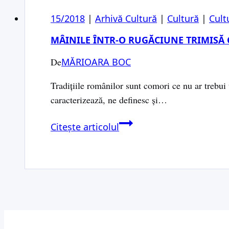
15/2018
|
Arhivă Cultură
|
Cultură
|
Cult
MÂINILE ÎNTR-O RUGĂCIUNE TRIMISĂ 
De
MĂRIOARA BOC
Tradițiile românilor sunt comori ce nu ar trebui u
caracterizează, ne definesc și…
MÂINILE
Citește articolul
ÎNTR-
O
RUGĂCIUNE
TRIMISĂ
CERULUI
PENTRU
NOI,