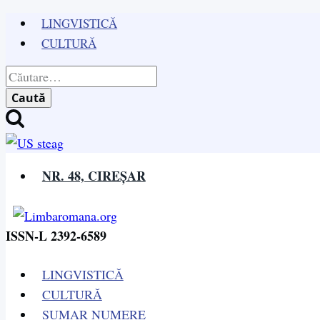
Skip
LINGVISTICĂ
to
CULTURĂ
content
Caută
după:
NR. 48, CIREȘAR
ISSN-L 2392-6589
LINGVISTICĂ
CULTURĂ
SUMAR NUMERE