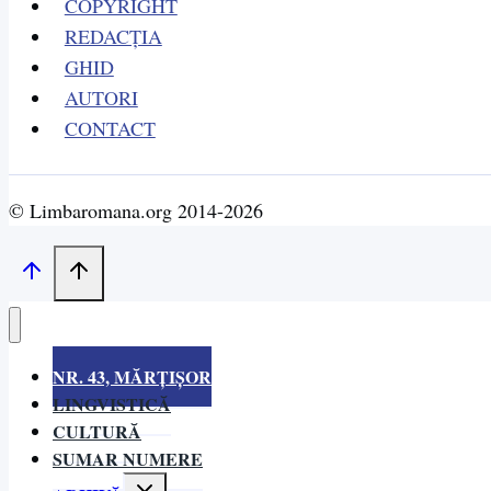
COPYRIGHT
URMAȘII
REDACȚIA
GHID
AUTORI
CONTACT
© Limbaromana.org 2014-2026
NR. 43, MĂRȚIȘOR
LINGVISTICĂ
CULTURĂ
SUMAR NUMERE
Toggle