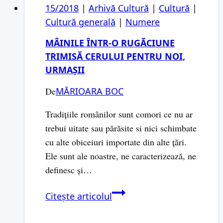
15/2018
|
Arhivă Cultură
|
Cultură
|
Cultură generală
|
Numere
MÂINILE ÎNTR-O RUGĂCIUNE
TRIMISĂ CERULUI PENTRU NOI,
URMAȘII
De
MĂRIOARA BOC
Tradițiile românilor sunt comori ce nu ar
trebui uitate sau părăsite si nici schimbate
cu alte obiceiuri importate din alte țări.
Ele sunt ale noastre, ne caracterizează, ne
definesc și…
MÂINILE
Citește articolul
ÎNTR-
O