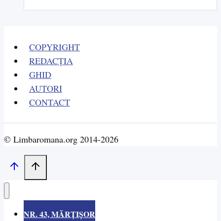
RUGĂCIUNE
TRIMISĂ
CERULUI
COPYRIGHT
PENTRU
REDACȚIA
NOI,
GHID
URMAȘII
AUTORI
CONTACT
© Limbaromana.org 2014-2026
NR. 43, MĂRȚIȘOR