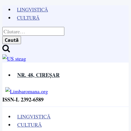
Skip
LINGVISTICĂ
to
CULTURĂ
content
Caută
după:
NR. 48, CIREȘAR
ISSN-L 2392-6589
LINGVISTICĂ
CULTURĂ