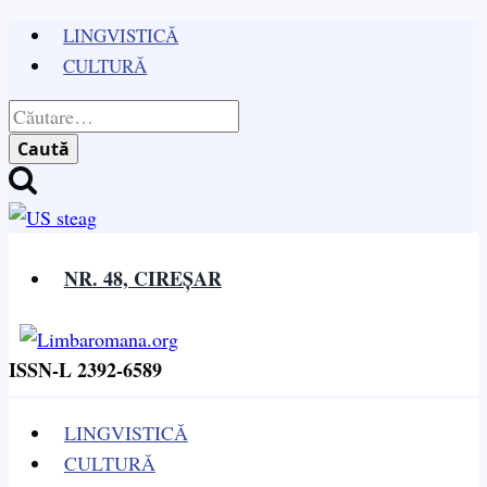
Skip
LINGVISTICĂ
to
CULTURĂ
content
Caută
după:
NR. 48, CIREȘAR
ISSN-L 2392-6589
LINGVISTICĂ
CULTURĂ