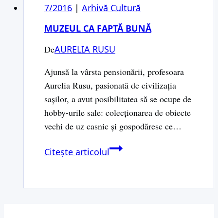
7/2016
|
Arhivă Cultură
MUZEUL CA FAPTĂ BUNĂ
De
AURELIA RUSU
Ajunsă la vârsta pensionării, profesoara
Aurelia Rusu, pasionată de civilizaţia
saşilor, a avut posibilitatea să se ocupe de
hobby-urile sale: colecţionarea de obiecte
vechi de uz casnic şi gospodăresc ce…
Muzeul
Citește articolul
ca
faptă
bună