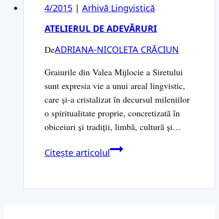
4/2015
|
Arhivă Lingvistică
ATELIERUL DE ADEVĂRURI
De
ADRIANA-NICOLETA CRĂCIUN
Graiurile din Valea Mijlocie a Siretului
sunt expresia vie a unui areal lingvistic,
care şi-a cristalizat în decursul mileniilor
o spiritualitate proprie, concretizată în
obiceiuri şi tradiţii, limbă, cultură şi…
Atelierul
Citește articolul
de
Adevăruri