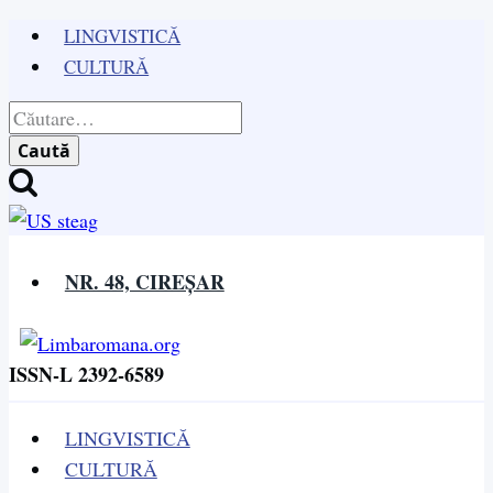
Skip
LINGVISTICĂ
to
CULTURĂ
content
Caută
după:
NR. 48, CIREȘAR
ISSN-L 2392-6589
LINGVISTICĂ
CULTURĂ