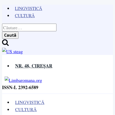
Skip
LINGVISTICĂ
to
CULTURĂ
content
Caută
după:
NR. 48, CIREȘAR
ISSN-L 2392-6589
LINGVISTICĂ
CULTURĂ