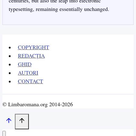
centuries, but also the leap into electronic
typesetting, remaining essentially unchanged.
COPYRIGHT
REDACȚIA
GHID
AUTORI
CONTACT
© Limbaromana.org 2014-2026