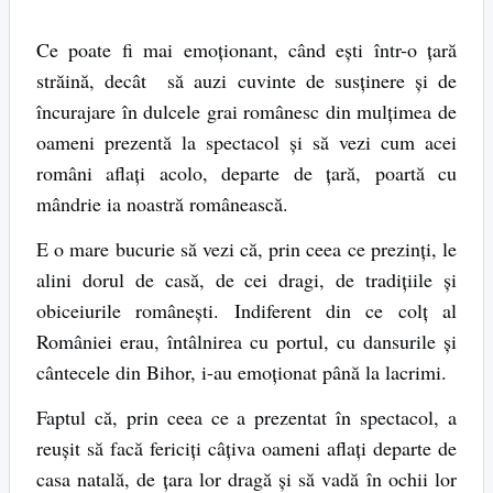
Ce poate fi mai emoționant, când ești într-o țară
străină, decât să auzi cuvinte de susținere și de
încurajare în dulcele grai românesc din mulțimea de
oameni prezentă la spectacol și să vezi cum acei
români aflați acolo, departe de țară, poartă cu
mândrie ia noastră românească.
E o mare bucurie să vezi că, prin ceea ce prezinți, le
alini dorul de casă, de cei dragi, de tradițiile și
obiceiurile românești. Indiferent din ce colț al
României erau, întâlnirea cu portul, cu dansurile și
cântecele din Bihor, i-au emoționat până la lacrimi.
Faptul că, prin ceea ce a prezentat în spectacol, a
reușit să facă fericiți câțiva oameni aflați departe de
casa natală, de țara lor dragă și să vadă în ochii lor