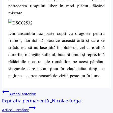
petrecerea timpului liber în mod plăcut, făcând
mișcare.
Din ansamblu fac parte copii cu dragoste pentru
frumos, dornici să practice această artă și care se
străduiesc să nu lase uitării folclorul, cel care alină
durerile, mângâie sufletul, bucură omul şi reprezintă
rădăcinile noastre, ale românilor, pe acest pământ,
singurele care ne-au ţinut în viaţă atâta timp, ca
naţiune – cartea noastră de vizită peste tot în lume
Navigare
Articol anterior
Expoziția permanentă „Nicolae Iorga”
în
Articol următor