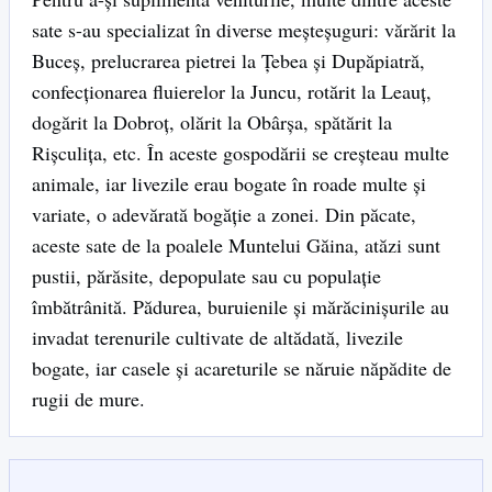
sate s-au specializat în diverse meșteșuguri: vărărit la
Buceș, prelucrarea pietrei la Țebea și Dupăpiatră,
confecționarea fluierelor la Juncu, rotărit la Leauț,
dogărit la Dobroț, olărit la Obârșa, spătărit la
Rișculița, etc. În aceste gospodării se creșteau multe
animale, iar livezile erau bogate în roade multe și
variate, o adevărată bogăție a zonei. Din păcate,
aceste sate de la poalele Muntelui Găina, atăzi sunt
pustii, părăsite, depopulate sau cu populație
îmbătrânită. Pădurea, buruienile și mărăcinișurile au
invadat terenurile cultivate de altădată, livezile
bogate, iar casele și acareturile se năruie năpădite de
rugii de mure.