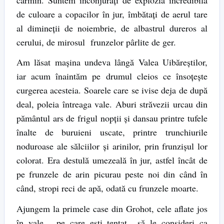
de culoare a copacilor în jur, îmbătaţi de aerul tare
al dimineţii de noiembrie, de albastrul dureros al
cerului, de mirosul frunzelor pârlite de ger.
Am lăsat maşina undeva lângă Valea Uibăreştilor,
iar acum înaintăm pe drumul cleios ce însoţeşte
curgerea acesteia. Soarele care se ivise deja de după
deal, poleia întreaga vale. Aburi străvezii urcau din
pământul ars de frigul nopţii şi dansau printre tufele
înalte de buruieni uscate, printre trunchiurile
noduroase ale sălciilor şi arinilor, prin frunzişul lor
colorat. Era destulă umezeală în jur, astfel încât de
pe frunzele de arin picurau peste noi din când în
când, stropi reci de apă, odată cu frunzele moarte.
Ajungem la primele case din Grohot, cele aflate jos
în vale, pe care eşti tentat să le consideri ca