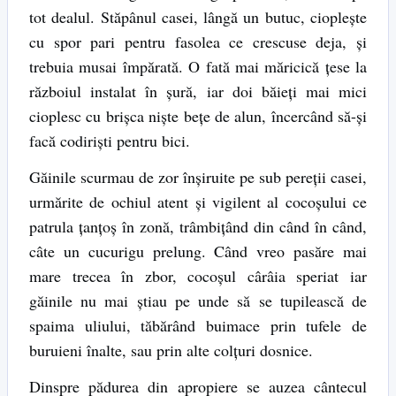
tot dealul. Stăpânul casei, lângă un butuc, cioplește
cu spor pari pentru fasolea ce crescuse deja, şi
trebuia musai împărată. O fată mai măricică ţese la
războiul instalat în şură, iar doi băieţi mai mici
cioplesc cu brişca nişte beţe de alun, încercând să-şi
facă codirişti pentru bici.
Găinile scurmau de zor înşiruite pe sub pereţii casei,
urmărite de ochiul atent şi vigilent al cocoşului ce
patrula ţanţoş în zonă, trâmbiţând din când în când,
câte un cucurigu prelung. Când vreo pasăre mai
mare trecea în zbor, cocoşul cârâia speriat iar
găinile nu mai ştiau pe unde să se tupilească de
spaima uliului, tăbărând buimace prin tufele de
buruieni înalte, sau prin alte colţuri dosnice.
Dinspre pădurea din apropiere se auzea cântecul