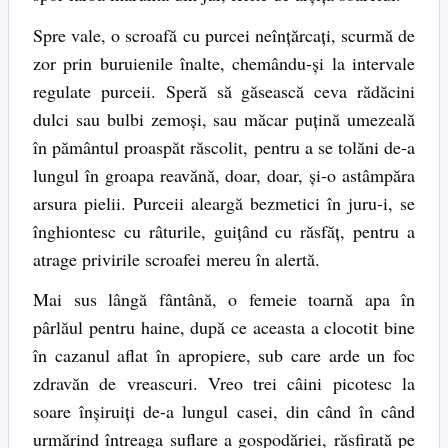
Spre vale, o scroafă cu purcei neînţărcaţi, scurmă de
zor prin buruienile înalte, chemându-şi la intervale
regulate purceii. Speră să găsească ceva rădăcini
dulci sau bulbi zemoşi, sau măcar puţină umezeală
în pământul proaspăt răscolit, pentru a se tolăni de-a
lungul în groapa reavănă, doar, doar, şi-o astâmpăra
arsura pielii. Purceii aleargă bezmetici în juru-i, se
înghiontesc cu râturile, guiţând cu răsfăţ, pentru a
atrage privirile scroafei mereu în alertă.
Mai sus lângă fântână, o femeie toarnă apa în
pârlăul pentru haine, după ce aceasta a clocotit bine
în cazanul aflat în apropiere, sub care arde un foc
zdravăn de vreascuri. Vreo trei câini picotesc la
soare înşiruiţi de-a lungul casei, din când în când
urmărind întreaga suflare a gospodăriei, răsfirată pe