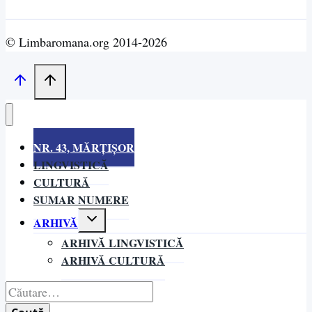
© Limbaromana.org 2014-2026
NR. 43, MĂRȚIȘOR
LINGVISTICĂ
CULTURĂ
SUMAR NUMERE
Toggle
ARHIVĂ
child
ARHIVĂ LINGVISTICĂ
menu
ARHIVĂ CULTURĂ
Caută
după: