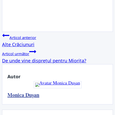
Navigare
Articol anterior
Alte Crăciunuri
în
Articol următor
articole
De unde vine disprețul pentru Miorița?
Autor
Monica Dușan