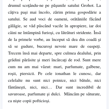
drumul scoţându-ne pe păşunile satului Grohot. La
câţiva paşi mai încolo, zărim prima gospodărie a
satului. Se aud voci de oameni, orătăniile făcând
gălăgie, se văd păscând vacile în apropiere, iar doi
câini ne întâmpină furioşi, cu lătrături stridente. Însă
de la primele vorbe, au început să dea din coadă şi
să se gudure, bucuroşi nevoie mare de oaspeţi.
Trecem însă mai departe, spre culmea dealului, prin
grădini părăsite şi meri încărcaţi de rod. Sunt mere
cum nu am mai văzut: mari, parfumate, galbene,
roşii, piersicii. Pe cele ionathan le cunosc, dar
celelalte nu sunt nici poinice, nici bătule, nici
fântâneşti, nici, nici… Dar sunt incredibil de
savuroase, parfumate şi dulci. Mâncăm pe săturate,
ca nişte copii pofticioşi.