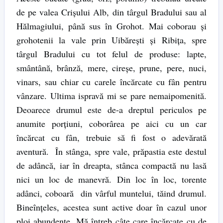
de pe valea Crişului Alb, din târgul Bradului sau al
Hălmagiului, până sus în Grohot. Mai coborau şi
grohotenii la vale prin Uibăreşti şi Ribiţa, spre
târgul Bradului cu tot felul de produse: lapte,
smântână, brânză, mere, cireşe, prune, pere, nuci,
vinars, sau chiar cu carele încărcate cu fân pentru
vânzare. Ultima ispravă mi se pare nemaipomenită.
Deoarece drumul este de-a dreptul periculos pe
anumite porţiuni, coborârea pe aici cu un car
încărcat cu fân, trebuie să fi fost o adevărată
aventură. În stânga, spre vale, prăpastia este destul
de adâncă, iar în dreapta, stânca compactă nu lasă
nici un loc de manevră. Din loc în loc, torente
adânci, coboară din vârful muntelui, tăind drumul.
Bineînţeles, acestea sunt active doar în cazul unor
ploi abundente. Mă întreb câte care încărcate cu de