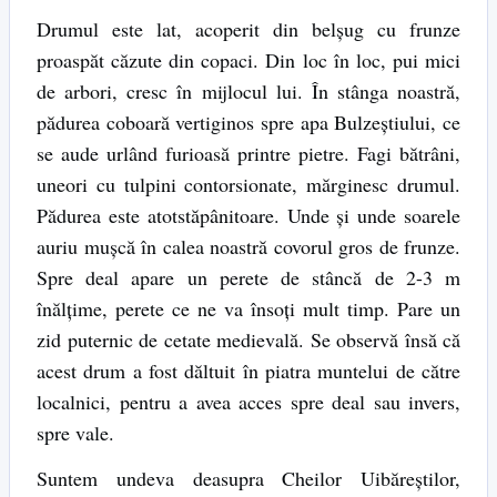
Drumul este lat, acoperit din belşug cu frunze
proaspăt căzute din copaci. Din loc în loc, pui mici
de arbori, cresc în mijlocul lui. În stânga noastră,
pădurea coboară vertiginos spre apa Bulzeştiului, ce
se aude urlând furioasă printre pietre. Fagi bătrâni,
uneori cu tulpini contorsionate, mărginesc drumul.
Pădurea este atotstăpânitoare. Unde şi unde soarele
auriu muşcă în calea noastră covorul gros de frunze.
Spre deal apare un perete de stâncă de 2-3 m
înălţime, perete ce ne va însoţi mult timp. Pare un
zid puternic de cetate medievală. Se observă însă că
acest drum a fost dăltuit în piatra muntelui de către
localnici, pentru a avea acces spre deal sau invers,
spre vale.
Suntem undeva deasupra Cheilor Uibăreştilor,