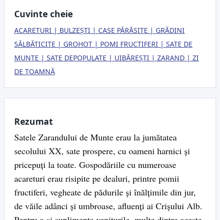
Cuvinte cheie
ACARETURI
BULZEȘTI
CASE PĂRĂSITE
GRĂDINI
SĂLBĂTICITE
GROHOT
POMI FRUCTIFERI
SATE DE
MUNTE
SATE DEPOPULATE
UIBĂREȘTI
ZARAND
ZI
DE TOAMNĂ
Rezumat
Satele Zarandului de Munte erau la jumătatea
secolului XX, sate prospere, cu oameni harnici și
pricepuți la toate. Gospodăriile cu numeroase
acareturi erau risipite pe dealuri, printre pomii
fructiferi, vegheate de pădurile și înălțimile din jur,
de văile adânci și umbroase, afluenți ai Crișului Alb.
Pentru a-și suplimenta veniturile, multe dintre aceste