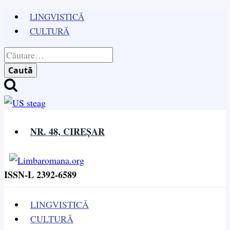
Skip
LINGVISTICĂ
to
CULTURĂ
content
Caută
după:
NR. 48, CIREȘAR
ISSN-L 2392-6589
LINGVISTICĂ
CULTURĂ