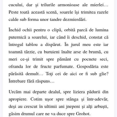
cucului, dar şi trilurile armonioase ale mierlei…
Peste toată această scenă, soarele îşi trimitea razele
calde sub forma unor tandre dezmierdări.
Închid ochii pentru o clipă, orbită parcă de lumina
puternică a soarelui, iar când îi deschid, constat că
întregul tablou a dispărut. În jurul meu este iar
toamnă târzie, cu buruieni înalte arse de brumă, cu
meri ce-şi trimit spre pământ cu pocnete seci,
ofranda lor de fructe parfumate. Gospodăria este
părăsită demult… Toţi cei de aici or fi sub glie?
Întrebare fără răspuns…
Urcăm mai departe dealul, spre liziera pădurii din
apropiere. Cotim uşor spre stânga şi într-adevăr,
deşi au crescut în ultimii ani jnepeni şi alţi arbuşti,
găsim drumul care ne va duce spre Grohot.