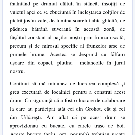
înaintând pe drumul dăltuit în stâncă, însoţiţi de
vuietul apei ce se zbuciumă în încleştarea colţilor de
piatră jos în vale, de lumina soarelui abia ghicită, de
pădurea bătrână suverană în această zonă, de
fâşâitul constant al paşilor noştri prin frunza uscată,
precum şi de mirosul specific al frunzelor arse de
primele brume. Acestea se desprind cu fâlfâiri
uşoare din copaci, plutind melancolic în jurul
nostru.
Continui să mă minunez de lucrarea complexă şi
grea executată de localnici pentru a construi acest
drum. Cu siguranţă că a fost o lucrare de colaborare
la care au participat atât cei din Grohot, cât şi cei
din Uibăreşti. Am aflat că pe acest drum se
aprovizionau cu bucate, cu carele trase de boi.
Aceste bucate (grâu, orz, porumb) trebuiau urcate