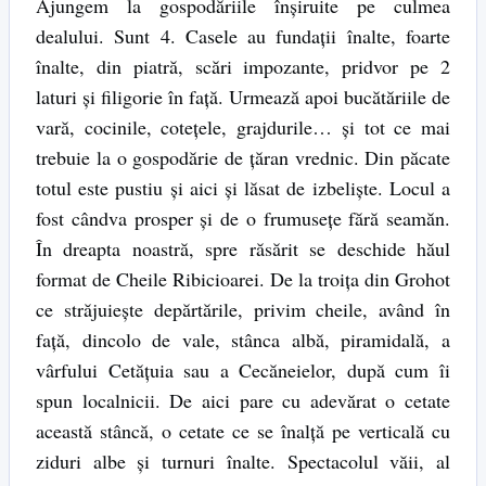
Ajungem la gospodăriile înşiruite pe culmea
dealului. Sunt 4. Casele au fundaţii înalte, foarte
înalte, din piatră, scări impozante, pridvor pe 2
laturi şi filigorie în faţă. Urmează apoi bucătăriile de
vară, cocinile, coteţele, grajdurile… şi tot ce mai
trebuie la o gospodărie de ţăran vrednic. Din păcate
totul este pustiu şi aici şi lăsat de izbelişte. Locul a
fost cândva prosper şi de o frumuseţe fără seamăn.
În dreapta noastră, spre răsărit se deschide hăul
format de Cheile Ribicioarei. De la troiţa din Grohot
ce străjuieşte depărtările, privim cheile, având în
faţă, dincolo de vale, stânca albă, piramidală, a
vârfului Cetăţuia sau a Cecăneielor, după cum îi
spun localnicii. De aici pare cu adevărat o cetate
această stâncă, o cetate ce se înalţă pe verticală cu
ziduri albe şi turnuri înalte. Spectacolul văii, al