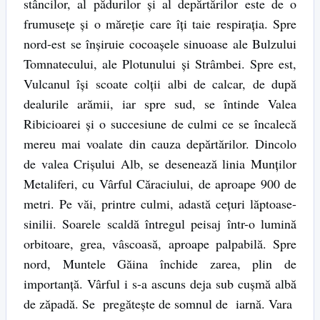
stâncilor, al pădurilor şi al depărtărilor este de o
frumuseţe şi o măreţie care îţi taie respiraţia. Spre
nord-est se înşiruie cocoaşele sinuoase ale Bulzului
Tomnatecului, ale Plotunului şi Strâmbei. Spre est,
Vulcanul îşi scoate colţii albi de calcar, de după
dealurile arămii, iar spre sud, se întinde Valea
Ribicioarei şi o succesiune de culmi ce se încalecă
mereu mai voalate din cauza depărtărilor. Dincolo
de valea Crişului Alb, se desenează linia Munţilor
Metaliferi, cu Vârful Căraciului, de aproape 900 de
metri. Pe văi, printre culmi, adastă ceţuri lăptoase-
sinilii. Soarele scaldă întregul peisaj într-o lumină
orbitoare, grea, vâscoasă, aproape palpabilă. Spre
nord, Muntele Găina închide zarea, plin de
importanţă. Vârful i s-a ascuns deja sub cuşmă albă
de zăpadă. Se pregăteşte de somnul de iarnă. Vara