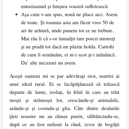
entuziasmul şi liniştea voastră sufletească.
Aşa cum v-am spus, nouă ne place aici. Avem
de toate. Şi toamna asta am făcut vreo 50 de
ari de arătură, unde punem tot ce ne trebuie.
Mai rău îi că s-or înmulţit tare porcii mistreţi
şi ne pradă tot dacă nu păzim holda. Cartofii
de cum îi semănăm, ei ni-i scot şi-i mănâncă.
Da’ alte necazuri nu avem.
Aceşti oameni mi se par adevăraţi eroi, martiri ai
unui ideal rural. Ei se încăpăţânează să trăiască
departe de lume, izolaţi, în felul în care au trăit
moşii şi strămoşii lor, crescându-şi animalele,
arându-şi şi cosindu-şi glia. Câte dintre dealurile
ţării noastre nu au rămas pustii, sălbăticindu-se,
după ce au fost milenii la rând, izvor de bogăţii