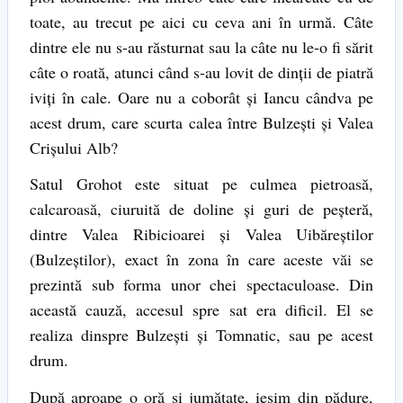
toate, au trecut pe aici cu ceva ani în urmă. Câte
dintre ele nu s-au răsturnat sau la câte nu le-o fi sărit
câte o roată, atunci când s-au lovit de dinţii de piatră
iviţi în cale. Oare nu a coborât şi Iancu cândva pe
acest drum, care scurta calea între Bulzeşti şi Valea
Crişului Alb?
Satul Grohot este situat pe culmea pietroasă,
calcaroasă, ciuruită de doline şi guri de peşteră,
dintre Valea Ribicioarei şi Valea Uibăreştilor
(Bulzeştilor), exact în zona în care aceste văi se
prezintă sub forma unor chei spectaculoase. Din
această cauză, accesul spre sat era dificil. El se
realiza dinspre Bulzeşti şi Tomnatic, sau pe acest
drum.
După aproape o oră şi jumătate, ieşim din pădure,