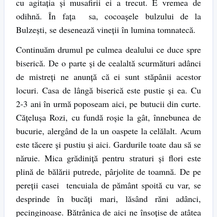
cu agitaţia şi musafirii ei a trecut. E vremea de
odihnă. În faţa sa, cocoaşele bulzului de la
Bulzeşti, se desenează vineţii în lumina tomnatecă.
Continuăm drumul pe culmea dealului ce duce spre
biserică. De o parte şi de cealaltă scurmături adânci
de mistreţi ne anunţă că ei sunt stăpânii acestor
locuri. Casa de lângă biserică este pustie şi ea. Cu
2-3 ani în urmă poposeam aici, pe butucii din curte.
Căţeluşa Rozi, cu fundă roşie la gât, înnebunea de
bucurie, alergând de la un oaspete la celălalt. Acum
este tăcere şi pustiu şi aici. Gardurile toate dau să se
năruie. Mica grădiniţă pentru straturi şi flori este
plină de bălării putrede, pârjolite de toamnă. De pe
pereţii casei tencuiala de pământ spoită cu var, se
desprinde în bucăţi mari, lăsând răni adânci,
pecinginoase. Bătrânica de aici ne însoţise de atâtea