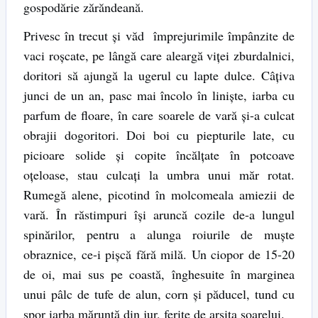
gospodărie zărăndeană.
Privesc în trecut şi văd împrejurimile împânzite de
vaci roşcate, pe lângă care aleargă viţei zburdalnici,
doritori să ajungă la ugerul cu lapte dulce. Câţiva
junci de un an, pasc mai încolo în linişte, iarba cu
parfum de floare, în care soarele de vară şi-a culcat
obrajii dogoritori. Doi boi cu piepturile late, cu
picioare solide şi copite încălţate în potcoave
oţeloase, stau culcaţi la umbra unui măr rotat.
Rumegă alene, picotind în molcomeala amiezii de
vară. În răstimpuri îşi aruncă cozile de-a lungul
spinărilor, pentru a alunga roiurile de muşte
obraznice, ce-i pişcă fără milă. Un ciopor de 15-20
de oi, mai sus pe coastă, înghesuite în marginea
unui pâlc de tufe de alun, corn şi păducel, tund cu
spor iarba măruntă din jur, ferite de arşiţa soarelui.