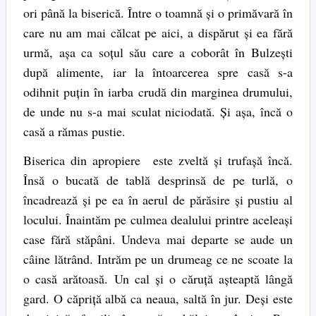
ori până la biserică. Între o toamnă şi o primăvară în
care nu am mai călcat pe aici, a dispărut şi ea fără
urmă, aşa ca soţul său care a coborât în Bulzeşti
după alimente, iar la întoarcerea spre casă s-a
odihnit puţin în iarba crudă din marginea drumului,
de unde nu s-a mai sculat niciodată. Şi aşa, încă o
casă a rămas pustie.
Biserica din apropiere este zveltă şi trufaşă încă.
Însă o bucată de tablă desprinsă de pe turlă, o
încadrează şi pe ea în aerul de părăsire şi pustiu al
locului. Înaintăm pe culmea dealului printre aceleaşi
case fără stăpâni. Undeva mai departe se aude un
câine lătrând. Intrăm pe un drumeag ce ne scoate la
o casă arătoasă. Un cal şi o căruţă aşteaptă lângă
gard. O căpriţă albă ca neaua, saltă în jur. Deşi este