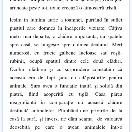
aruncate peste tot, toate creează o atmosferă tristă.
Ieşim în lumina aurie a toamnei, purtând în suflet
pustiul care domnea în încăperile vizitate. Câţiva
metri mai departe, o clădire impozantă, cu spatele
spre casă, se lungeşte spre culmea dealului. Meri
numeroşi, cu fructe galbene lucioase sau roşii-
rubinii, ocupă spaţiul dintre cele două clădiri.
Ocolim clădirea şi cu surprindere constatăm că
aceasta era de fapt şura cu adăposturile pentru
animale. Şura avea o fundaţie înaltă şi solidă din
piatră, fiind acoperită cu ţiglă. Casa părea
insignifiantă în comparaţie cu această clădire
destinată animalelor. Plimbându-ne privirile de la
casă la şură, şi invers, ne dăm seama de valoarea
deosebită pe care o aveau animalele într-o