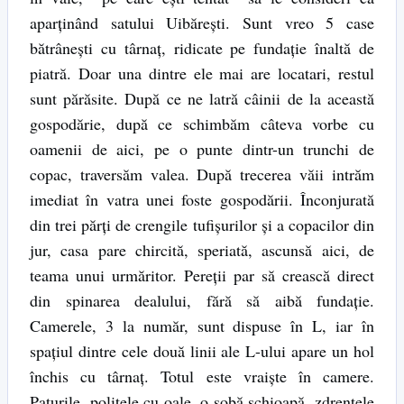
aparţinând satului Uibăreşti. Sunt vreo 5 case
bătrâneşti cu târnaţ, ridicate pe fundaţie înaltă de
piatră. Doar una dintre ele mai are locatari, restul
sunt părăsite. După ce ne latră câinii de la această
gospodărie, după ce schimbăm câteva vorbe cu
oamenii de aici, pe o punte dintr-un trunchi de
copac, traversăm valea. După trecerea văii intrăm
imediat în vatra unei foste gospodării. Înconjurată
din trei părţi de crengile tufişurilor şi a copacilor din
jur, casa pare chircită, speriată, ascunsă aici, de
teama unui urmăritor. Pereţii par să crească direct
din spinarea dealului, fără să aibă fundaţie.
Camerele, 3 la număr, sunt dispuse în L, iar în
spaţiul dintre cele două linii ale L-ului apare un hol
închis cu târnaţ. Totul este vraişte în camere.
Paturile, poliţele cu oale, o sobă şchioapă, zdrenţele