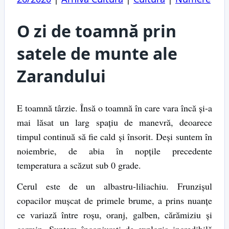
O zi de toamnă prin
satele de munte ale
Zarandului
E toamnă târzie. Însă o toamnă în care vara încă şi-a
mai lăsat un larg spaţiu de manevră, deoarece
timpul continuă să fie cald şi însorit. Deşi suntem în
noiembrie, de abia în nopţile precedente
temperatura a scăzut sub 0 grade.
Cerul este de un albastru-liliachiu. Frunzişul
copacilor muşcat de primele brume, a prins nuanţe
ce variază între roşu, oranj, galben, cărămiziu şi
carmin. Suntem înconjuraţi de explozia incredibilă