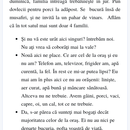
duminică, familia întreagă trebăluieşte în jur. Pun
dovlecii pentru porci la adăpost. Se bucură însă de
musafiri, şi ne invită la un pahar de vinars. Aflăm
că în tot satul mai sunt doar 4 familii.
Şi nu vă este urât aici singuri? întrebăm noi.
Nu aţi vrea să coborâţi mai la vale?
Nouă aici ne place. Ce are cel de la oraş şi eu
nu am? Telefon am, televizor, frigider am, apă
curentă, la fel. În rest ce mi-ar putea lipsi? Eu
mai am în plus aici ce nu au orăşenii: linişte,
aer curat, apă bună şi mâncare sănătoasă.
Altceva nu ne trebuie. Avem găini, porci, vaci,
capre, oi, un cal, tot ce ne trebuie.
Da, s-ar părea că sunteţi mai bogaţi decât
majoritatea celor de la oraş. Ei nu au nici pe
departe bucuria, pofta voastră de viaţă,