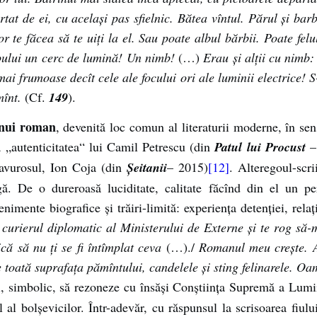
rtat de ei, cu același pas sfielnic. Bătea vîntul. Părul și bar
r te făcea să te uiți la el. Sau poate albul bărbii. Poate fel
apului un cerc de lumină! Un nimb!
(…)
Erau și alții cu nimb: 
mai frumoase decît cele ale focului ori ale luminii electrice! 
mînt.
(Cf.
149
).
 unui roman
, devenită loc comun al literaturii moderne, în sens
a „autenticitatea“ lui Camil Petrescu (din
Patul lui Procust
–
avurosul, Ion Coja (din
Șeitanii
– 2015)
[12]
. Alteregoul-scr
gă. De o dureroasă luciditate, calitate făcînd din el un 
imente biografice și trăiri-limită: experiența detenției, relați
n curierul diplomatic al Ministerului de Externe și te rog să-
că să nu ți se fi întîmplat ceva
(…)./
Romanul meu crește. Am
e toată suprafața pămîntului, candelele și sting felinarele. O
ci, simbolic, să rezoneze cu însăși Conștiința Supremă a Lumii
l al bolșevicilor. Într-adevăr, cu răspunsul la scrisoarea fiul