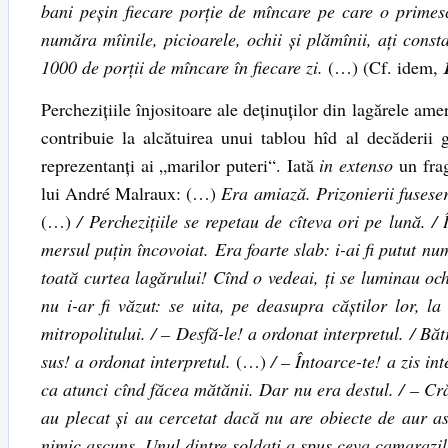
bani peșin fiecare porție de mîncare pe care o primesc 
număra mîinile, picioarele, ochii și plămînii, ați cons
1000 de porții de mîncare în fiecare zi.
(…) (Cf. idem,
Perchezițiile înjositoare ale deținuților din lagărele am
contribuie la alcătuirea unui tablou hîd al decăderii g
reprezentanți ai „marilor puteri“. Iată
in extenso
un frag
lui André Malraux: (…)
Era amiază. Prizonierii fuseser
(…)
/ Perchezițiile se repetau de cîteva ori pe lună. 
mersul puțin încovoiat. Era foarte slab: i-ai fi putut n
toată curtea lagărului! Cînd o vedeai, ți se luminau och
nu i-ar fi văzut: se uita, pe deasupra căștilor lor, la
mitropolitului. / – Desfă-le! a ordonat interpretul. / Băt
sus! a ordonat interpretul.
(…)
/ – Întoarce-te! a zis int
ca atunci cînd făcea mătănii. Dar nu era destul. / – Crăc
au plecat și au cercetat dacă nu are obiecte de aur asc
nimic ascuns. Unul dintre soldați a spus ceva camarazilor