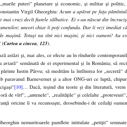
„marile puteri“ planetare și economic, și militar și politic,
 Constantin Virgil Gheorghiu:
Acum a apărut pe fața pămîntulu
înt mai cruzi decît fiarele sălbatice. Ei s-au născut din încru
oamenilor; uneori chiar îi poți confunda. Dar îi vezi imediat c
e mașină. Totuși nu sînt nici mașini, și nici oameni! Au exact
!
(
Cartea a cincea
,
123
).
ază astăzi și, mai ales, ce efecte au în rîndurile contemporani
aviară“ semănată de ei experimental și în România; să reciti
 părinte Iustin Pârvu; să medităm la întîlnirea lor „secretă“ 
ub paravanul Barnevernet și a altor ONG-uri ce luptă, chipur
cigași“
[10]
… Dacă, ieșind din teorie și din literatură, vrem
 de vîrf“, „antenele“, „realitățile“ și celelalte „proteveuri“, 
nță oricine îi va recunoaște, deosebindu-i de ceilalți oame
 Gheorghiu nemuritoarele pamflete intitulate „petiții“ semn