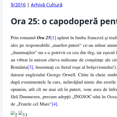
9/2016
|
Arhivă Cultură
Ora 25: o capodoperă pen
Prin romanul
Ora 25
[1]
apărut în limba franceză și trad
ales pe responsabilii „marilor puteri“ ce-au mînat anum
„iluminaților“ nu s-a potrivit cu cea din tîrg, iar eșecul
au vibrat la unison cîteva milioane de conștiințe ale cit
România
[3]
, însemnați cu fierul roșu al bolșevismului!
datorat englezului George Orwell. Citite în cheie simb
după evenimentele în curs, neînvățînd nimic din erorile 
opunem, atît cît ne mai stă în puteri, vom avea de înfr
fără Dumnezeu, precum adepții „INGSOC-ului în Oceania“
de „Fratele cel Mare“
[4]
.