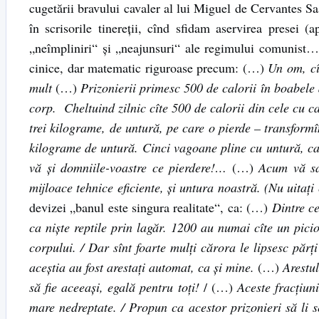
cugetării bravului cavaler al lui Miguel de Cervantes S
în scrisorile tinereții, cînd sfidam aservirea presei (
„neîmpliniri“ și „neajunsuri“ ale regimului comunist…
cinice, dar matematic riguroase precum: (…)
Un om, cî
mult
(…)
Prizonierii primesc 500 de calorii în boabele 
corp. Cheltuind zilnic cîte 500 de calorii din cele cu c
trei kilograme, de untură, pe care o pierde – transformî
kilograme de untură. Cinci vagoane pline cu untură, ca
vă și domniile-voastre ce pierdere!…
(…)
Acum vă sal
mijloace tehnice eficiente, și untura noastră. (Nu uitați
devizei „banul este singura realitate“, ca: (…)
Dintre ce
ca niște reptile prin lagăr. 1200 au numai cîte un picio
corpului. / Dar sînt foarte mulți cărora le lipsesc părți
aceștia au fost arestați automat, ca și mine.
(…)
Arestul
să fie aceeași, egală pentru toți!
/ (…)
Aceste fracțiun
mare nedreptate. / Propun ca acestor prizonieri să li 