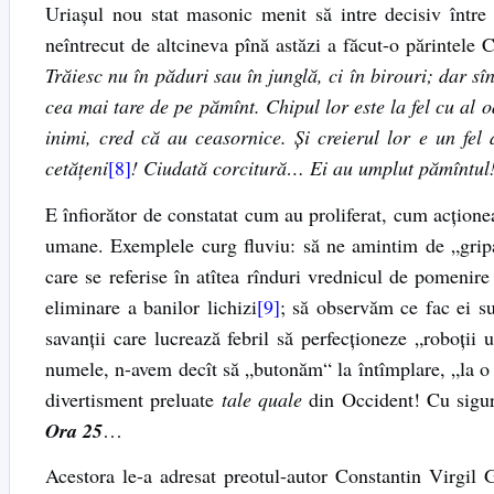
Uriașul nou stat masonic menit să intre decisiv între 
neîntrecut de altcineva pînă astăzi a făcut-o părintele
Trăiesc nu în păduri sau în junglă, ci în birouri; dar s
cea mai tare de pe pămînt. Chipul lor este la fel cu al 
inimi, cred că au ceasornice. Și creierul lor e un fel d
cetățeni
[8]
! Ciudată corcitură… Ei au umplut pămîntul
E înfiorător de constatat cum au proliferat, cum acțione
umane. Exemplele curg fluviu: să ne amintim de „gripa 
care se referise în atîtea rînduri vrednicul de pomenire
eliminare a banilor lichizi
[9]
; să observăm ce fac ei s
savanții care lucrează febril să perfecționeze „roboții u
numele, n-avem decît să „butonăm“ la întîmplare, „la o oră
divertisment preluate
tale quale
din Occident! Cu sigura
Ora 25
…
Acestora le-a adresat preotul-autor Constantin Virgil