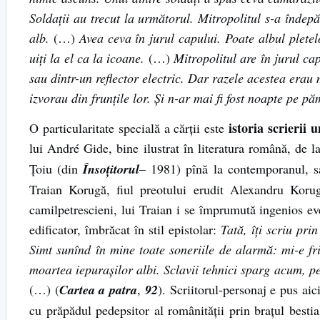
Soldații au trecut la următorul. Mitropolitul s-a îndepă
alb.
(…)
Avea ceva în jurul capului. Poate albul pletelo
uiți la el ca la icoane.
(…)
Mitropolitul are în jurul c
sau dintr-un reflector electric. Dar razele acestea erau 
izvorau din frunțile lor. Și n-ar mai fi fost noapte pe pă
istoria scrierii
O particularitate specială a cărții este
lui André Gide, bine ilustrat în literatura română, de l
Țoiu (din
Însoțitorul
– 1981) pînă la contemporanul, s
Traian Korugă, fiul preotului erudit Alexandru Koru
camilpetrescieni, lui Traian i se împrumută ingenios even
edificator, îmbrăcat în stil epistolar:
Tată, îți scriu pri
Simt sunînd în mine toate soneriile de alarmă: mi-e fri
moartea iepurașilor albi. Sclavii tehnici sparg acum, p
(…) (
Cartea a patra
,
92
). Scriitorul-personaj e pus ai
cu prăpădul pedepsitor al românității prin brațul bestia