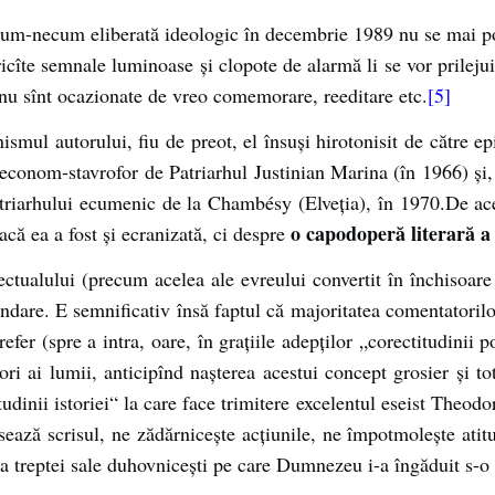
cum-necum eliberată ideologic în decembrie 1989 nu se mai poat
 oricîte semnale luminoase și clopote de alarmă li se vor prilej
e nu sînt ocazionate de vreo comemorare, reeditare etc.
[5]
inismul autorului, fiu de preot, el însuși hirotonisit de către 
 econom-stavrofor de Patriarhul Justinian Marina (în 1966) și, 
triarhului ecumenic de la Chambésy (Elveția), în 1970.De ace
o capodoperă literară a
dacă ea a fost și ecranizată, ci despre
electualului (precum acelea ale evreului convertit în închisoar
ndare. E semnificativ însă faptul că majoritatea comentatorilo
refer (spre a intra, oare, în grațiile adepților „corectitudinii p
tori ai lumii, anticipînd nașterea acestui concept grosier și to
tudinii istoriei“ la care face trimitere excelentul eseist Theo
ază scrisul, ne zădărnicește acțiunile, ne împotmolește atitu
a treptei sale duhovnicești pe care Dumnezeu i-a îngăduit s-o 