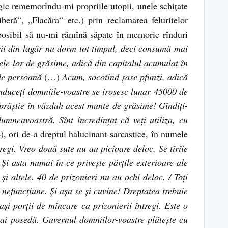
gic rememorîndu-mi propriile utopii, unele schițate
iberă“, „Flacăra“ etc.) prin reclamarea feluritelor
posibil să nu-mi rămînă săpate în memorie rînduri
ii din lagăr nu dorm tot timpul, deci consumă mai
vele lor de grăsime, adică din capitalul acumulat în
 de persoană
(…)
Acum, socotind șase pfunzi, adică
onduceți domniile-voastre se irosesc lunar 45000 de
prăștie în văzduh acest munte de grăsime! Gîndiți-
umneavoastră. Sînt încredințat că veți utiliza, cu
), ori de-a dreptul halucinant-sarcastice, în numele
egi. Vreo două sute nu au picioare deloc. Se tîrîie
 Și asta numai în ce privește părțile exterioare ale
și altele. 40 de prizonieri nu au ochi deloc. / Toți
e nefuncțiune. Și așa se și cuvine! Dreptatea trebuie
și porții de mîncare ca prizonierii întregi. Este o
mai posedă. Guvernul domniilor-voastre plătește cu