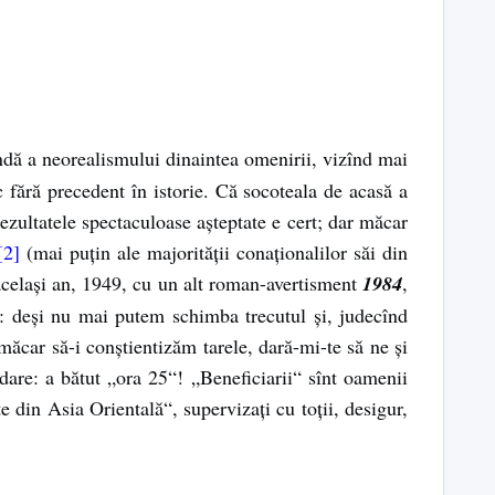
indă a neorealismului dinaintea omenirii, vizînd mai
 fără precedent în istorie. Că socoteala de acasă a
rezultatele spectaculoase așteptate e cert; dar măcar
[2]
(mai puțin ale majorității conaționalilor săi din
 același an, 1949, cu un alt roman-avertisment
1984
,
e: deși nu mai putem schimba trecutul și, judecînd
ăcar să-i conștientizăm tarele, dară-mi-te să ne și
dare: a bătut „ora 25“! „Beneficiarii“ sînt oamenii
in Asia Orientală“, supervizați cu toții, desigur,