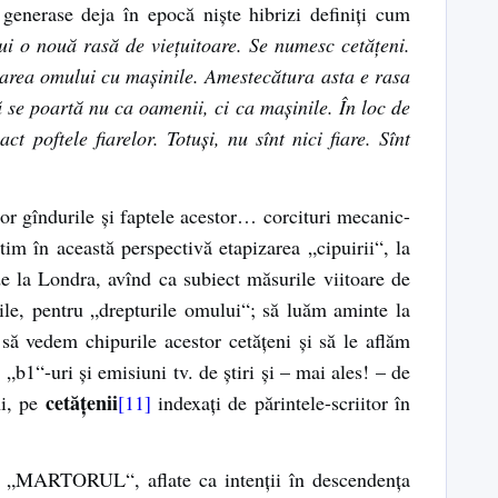
 generase deja în epocă niște hibrizi definiți cum
i o nouă rasă de viețuitoare. Se numesc cetățeni.
cișarea omului cu mașinile. Amestecătura asta e rasa
ă se poartă nu ca oamenii, ci ca mașinile. În loc de
 poftele fiarelor. Totuși, nu sînt nici fiare. Sînt
lor gîndurile și faptele acestor… corcituri mecanic-
m în această perspectivă etapizarea „cipuirii“, la
de la Londra, avînd ca subiect măsurile viitoare de
ile, pentru „drepturile omului“; să luăm aminte la
 să vedem chipurile acestor cetățeni și să le aflăm
„b1“-uri și emisiuni tv. de știri și – mai ales! – de
cetățenii
ni, pe
[11]
indexați de părintele-scriitor în
ate „MARTORUL“, aflate ca intenții în descendența