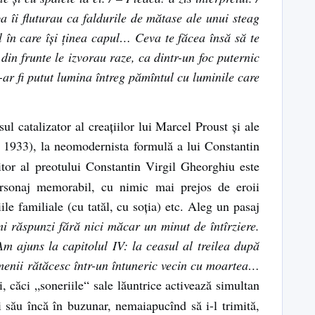
ba îi fluturau ca faldurile de mătase ale unui steag
ul în care își ținea capul… Ceva te făcea însă să te
din frunte le izvorau raze, ca dintr-un foc puternic
S-ar fi putut lumina întreg pămîntul cu luminile care
ul catalizator al creațiilor lui Marcel Proust și ale
 1933), la neomodernista formulă a lui Constantin
iitor al preotului Constantin Virgil Gheorghiu este
personaj memorabil, cu nimic mai prejos de eroii
ile familiale (cu tatăl, cu soția) etc. Aleg un pasaj
mi răspunzi fără nici măcar un minut de întîrziere.
 ajuns la capitolul IV: la ceasul al treilea după
amenii rătăcesc într-un întuneric vecin cu moartea…
, căci „soneriile“ sale lăuntrice activează simultan
ui său încă în buzunar, nemaiapucînd să i-l trimită,