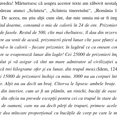
aavedra! Mărturisesc că asupra acestor texte am zăbovit nostal
apăreau atunci „Scînteia“, „Scînteia tineretului“, „România l
 De aceea, nu știu alții cum sînt, dar mie unuia mi-ar fi im
nd doarme, consumă o mie de calorii în 24 de ore. Prizonier
de fasole. Restul de 500, cîte mai cheltuiesc, îl dau din rezer
are au venit de acasă, prizonierii pierd lunar cîte șase pfunzi
nd-o în calorii – fiecare prizonier, în lagărul ce cu onoare c
re se evaporează lunar din lagăr! Cei 25000 de prizonieri îm
ut și vă asigur că sînt un mare admirator al civilizației d
 că trei kilograme ofer și eu lunar, din trupul meu).
(Idem, 124
i 15000 de prizonieri închiși cu mine, 3000 nu au corpuri într
r. Alții nu au decît un braț. Cîtorva le lipsesc ambele brațe.
 din interior, cum ar fi un plămîn, un rinichi, bucăți de oase 
 din oficiu nu prevede excepții pentru cei cu trupul în stare d
i de oameni, care nu au decît părți de trupuri, primesc acelea
se dea mîncare proporțional cu bucățile de corp pe care le 