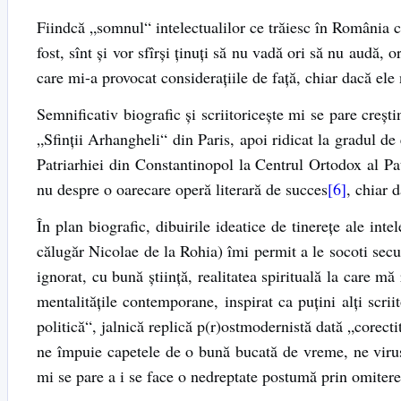
Fiindcă „somnul“ intelectualilor ce trăiesc în România 
fost, sînt și vor sfîrși ținuți să nu vadă ori să nu audă,
care mi-a provocat considerațiile de față, chiar dacă el
Semnificativ biografic și scriitoricește mi se pare creșt
„Sfinții Arhangheli“ din Paris, apoi ridicat la gradul de
Patriarhiei din Constantinopol la Centrul Ortodox al Pa
nu despre o oarecare operă literară de succes
[6]
, chiar 
În plan biografic, dibuirile ideatice de tinerețe ale int
călugăr Nicolae de la Rohia) îmi permit a le socoti secu
ignorat, cu bună știință, realitatea spirituală la care mă 
mentalitățile contemporane, inspirat ca puțini alți scrii
politică“, jalnică replică p(r)ostmodernistă dată „corecti
ne împuie capetele de o bună bucată de vreme, ne viruse
mi se pare a i se face o nedreptate postumă prin omitere