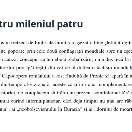
tru mileniul patru
us în treizeci de limbi ale lumii s-a așezat o bine șlefuită ogl
ite popoare prin cele două conflagrații mondiale spre un eșec
 în cauză, conceput ca temelie a globalizării, nu a dus încă la 
itorilor proaspăt ieșiți din cel de-al doilea cataclism mondial
). Capodopera românului a fost rînduită de Pronie să apară în
olic-temporal-vizionară, aceste cărți îmi apar complementar
istoriei, ne complacem să trăim un prezent semiinfernal fără m
untat curînd infernulplanetar, căci deja timpul nu mai are răb
, ai „neobolșevismului în Eurasia“ și ai „dorului de moarte d