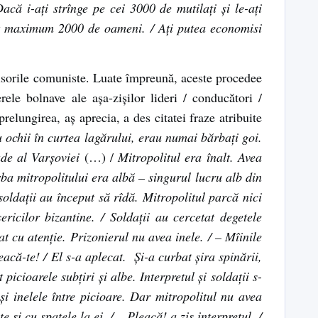
acă i-ați strînge pe cei 3000 de mutilați și le-ați
decît maximum 2000 de oameni. / Ați putea economisi
nchisorile comuniste. Luate împreună, aceste procedee
rele bolnave ale așa-zișilor lideri / conducători /
elungirea, aș aprecia, a des citatei fraze atribuite
u ochii în curtea lagărului, erau numai bărbați goi.
ade al Varșoviei
(…) /
Mitropolitul era înalt. Avea
rba mitropolitului era albă – singurul lucru alb din
soldații au început să rîdă. Mitropolitul parcă nici
ericilor bizantine. / Soldații au cercetat degetele
nat cu atenție. Prizonierul nu avea inele. / – Mîinile
leacă-te! / El s-a aplecat. Și-a curbat șira spinării,
icioarele subțiri și albe. Interpretul și soldații s-
și inelele între picioare. Dar mitropolitul nu avea
și cu spatele la ei. / – Pleacă! a zis interpretul. /