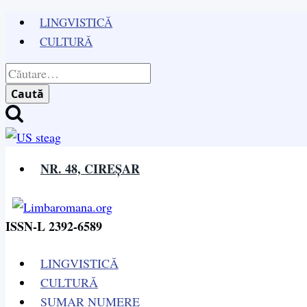
Skip
LINGVISTICĂ
to
CULTURĂ
content
Caută
după:
NR. 48, CIREȘAR
ISSN-L 2392-6589
LINGVISTICĂ
CULTURĂ
SUMAR NUMERE