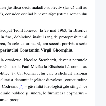
e justifica decît maladiv-subiectiv (las că unii au
ui!), consider oricînd binevenită(re)citirea romanului
episcopul Teofil Ionescu, la 23 mai 1963, în Biserica
în fine, dobîndind înaltul rang de protopresbiter al
ea, în cele ce urmează, am socotit potrivit a scrie
 părintelui Constantin Virgil Gheorghiu
.
e la ortodoxie, Nicolae Steinhardt, devenit părintele
r săi – de la Paul Miclău la Elisabeta Lăsconi – au
olitice“?). Or, tocmai celui care a șfichiuit vizionar
talitarist denumit înșelător-diavolesc „corectitudine
dor Codreanu
[7]
– găselniță ideologică „de stînga“ ce
dinile publice și, unora, le furnizează coșmaruri –
urce: preoția.