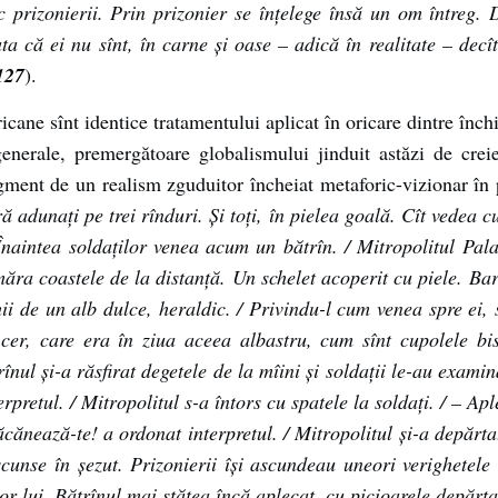
prizonierii. Prin prizonier se înțelege însă un om întreg. D
tata că ei nu sînt, în carne și oase – adică în realitate – 
127
).
ericane sînt identice tratamentului aplicat în oricare dintre î
enerale, premergătoare globalismului jinduit astăzi de creie
ment de un realism zguduitor încheiat metaforic-vizionar în pr
ă adunați pe trei rînduri. Și toți, în pielea goală. Cît vedea c
/ Înaintea soldaților venea acum un bătrîn. / Mitropolitul Pal
umăra coastele de la distanță. Un schelet acoperit cu piele. Ba
ii de un alb dulce, heraldic. / Privindu-l cum venea spre ei, 
 cer, care era în ziua aceea albastru, cum sînt cupolele bis
rînul și-a răsfirat degetele de la mîini și soldații le-au exami
erpretul. / Mitropolitul s-a întors cu spatele la soldați. / – Ap
ănează-te! a ordonat interpretul. / Mitropolitul și-a depărtat p
unse în șezut. Prizonierii își ascundeau uneori verighetele 
 lui. Bătrînul mai stătea încă aplecat, cu picioarele depărtate 