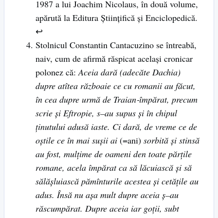
1987 a lui Joachim Nicolaus, în două volume,
apărută la Editura Ştiinţifică şi Enciclopedică.
↩
Stolnicul Constantin Cantacuzino se întreabă,
naiv, cum de afirmă răspicat acelaşi cronicar
polonez că:
Aceia dară (adecăte Dachia)
dupre atîtea războaie ce cu romanii au făcut,
în cea dupre urmă de Traian
‑
împărat, precum
scrie şi Eftropie, s
–
au supus şi în chipul
ţinutului adusă iaste. Ci dară, de vreme ce de
oştile ce în mai suşii ai
(=ani)
sorbită şi stinsă
au fost, mulţime de oameni den toate părţile
romane, acela împărat ca să lăcuiască şi să
sălăşluiască pămînturile acestea şi cetăţile au
adus. Însă nu aşa mult dupre aceia ş
–
au
răscumpărat. Dupre aceia iar goţii, subt