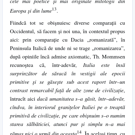
cele mai poetice şi mai originale mitologii din
13
Europa şi din lume
.
Fiindcă tot se obişnuiesc diverse comparaţii cu
Occidentul, să facem şi noi una, în contextul propus
aici: prin comparaţie cu Dacia „romanizată”, în
Peninsula Italică de unde ni se trage „romanizarea”,
după opiniile încă admise axiomatic, Th. Mommsen
recunoştea că, într-adevăr,
Italia este însă
surprinzător de săracă în vestigii ale epocii
primitive şi se găseşte sub acest raport într
–
un
contrast remarcabil faţă de alte zone de civilizaţie
,
întrucît aici
dacă umanitatea s
–
a găsit, într
–
adevăr,
cîndva, în interiorul graniţelor Italiei pe o treaptă
primitivă de civilizaţie, pe care obişnuim s
–
o numim
starea sălbăticiei, atunci pur şi simplu n
–
a mai
14
rămas nici o urmă din aceasta
. În acelaşi timp, cu