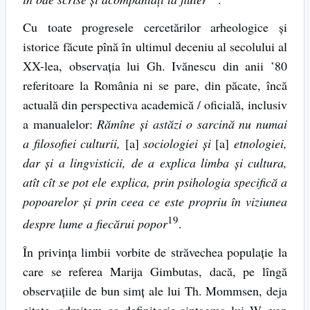
Cu toate progresele cercetărilor arheologice şi
istorice făcute pînă în ultimul deceniu al secolului al
XX-lea, observaţia lui Gh. Ivănescu din anii ’80
referitoare la România ni se pare, din păcate, încă
actuală din perspectiva academică / oficială, inclusiv
a manualelor:
Rămîne şi astăzi o sarcină nu numai
a filosofiei culturii,
[a]
sociologiei şi
[a]
etnologiei,
dar şi a lingvisticii, de a explica limba şi cultura,
atît cît se pot ele explica, prin psihologia specifică a
popoarelor şi prin ceea ce este propriu în viziunea
19
despre lume a fiecărui popor
.
În privinţa limbii vorbite de străvechea populaţie la
care se referea Marija Gimbutas, dacă, pe lîngă
observaţiile de bun simţ ale lui Th. Mommsen, deja
citate, admitem ca definitorie sintagma lui W. von