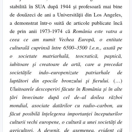
stabilită în SUA după 1944 şi profesoară mai bine
de douăzeci de ani a Universităţii din Los Angeles,
a demonstrat într-o suită de articole publicate încă
de prin anii 1973-1974 că
România este vatra a
ceea ce am numit Vechea Europă, o entitate
culturală cuprinsă între 6500
–
3500 î.e.n., axată pe
o societate matriarhală, teocratică, paşnică,
iubitoare şi creatoare de artă, care a precedat
societăţile indo
–
europenizate patriarhale de
luptători din epocile bronzului şi fierului.
(…)
Uluitoarele descoperiri făcute în România şi în alte
ţări învecinate după cel de
–
al doilea război
mondial, asociate datărilor cu radio
–
carbon, au
făcut posibilă înţelegerea importanţei începuturilor
culturii vechi europene, o cultură a unei societăţi de
agricultori. A devenit, de asemenea, evident că