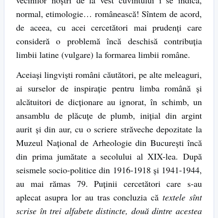
normal, etimologie… românească! Sîntem de acord,
de aceea, cu acei cercetători mai prudenţi care
consideră o problemă încă deschisă contribuţia
limbii latine (vulgare) la formarea limbii române.
Aceiaşi lingvişti români căutători, pe alte meleaguri,
ai surselor de inspiraţie pentru limba română şi
alcătuitori de dicţionare au ignorat, în schimb, un
ansamblu de plăcuţe de plumb, iniţial din argint
aurit şi din aur, cu o scriere străveche depozitate la
Muzeul Naţional de Arheologie din Bucureşti încă
din prima jumătate a secolului al XIX-lea. După
seismele socio-politice din 1916-1918 şi 1941-1944,
au mai rămas 79. Puţinii cercetători care s-au
aplecat asupra lor au tras concluzia că
textele sînt
scrise în trei alfabete distincte, două dintre acestea