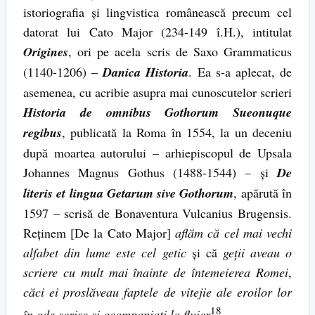
istoriografia şi lingvistica românească precum cel
datorat lui Cato Major (234-149 î.H.), intitulat
Origines
, ori pe acela scris de Saxo Grammaticus
(1140-1206) –
Danica Historia
. Ea s-a aplecat, de
asemenea, cu acribie asupra mai cunoscutelor scrieri
Historia de omnibus Gothorum Sueonuque
regibus
, publicată la Roma în 1554, la un deceniu
după moartea autorului – arhiepiscopul de Upsala
Johannes Magnus Gothus (1488-1544) – şi
De
literis et lingua Getarum sive Gothorum
, apărută în
1597 – scrisă de Bonaventura Vulcanius Brugensis.
Reţinem [De la Cato Major]
aflăm că cel mai vechi
alfabet din lume este cel getic
şi că
geţii aveau o
scriere cu mult mai înainte de întemeierea Romei
,
căci ei proslăveau faptele de vitejie ale eroilor lor
18
în ode scrise şi acompaniaţi la fluier
.