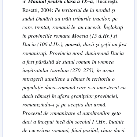
în
Manual pentru clasa a IX
–
a
, Bucureşti,
Rosetti, 2004:
Pe teritoriul de la nordul şi
sudul Dunării au trăit triburile tracilor, pe
care, treptat, romanii le
–
au cucerit. Înglobaţi
în provinciile romane Moesia (15 d.Hr.) şi
Dacia (106 d.Hr.),
moesii
, dacii şi geţii au fost
romanizaţi. Provincia nord
–
dunăreană Dacia
a fost părăsită de statul roman în vremea
împăratului Aurelian (270
–
275); în urma
retragerii aureliene a rămas în teritoriu o
populaţie daco
–
romană care s
–
a amestecat cu
dacii rămaşi în afara graniţelor provinciei,
romanizîndu
–
i şi pe aceştia din urmă.
Procesul de romanizare al autohtonilor geto
–
daci a început încă din secolul I î.Hr., înainte
de cucerirea romană, fiind posibil, chiar dacă