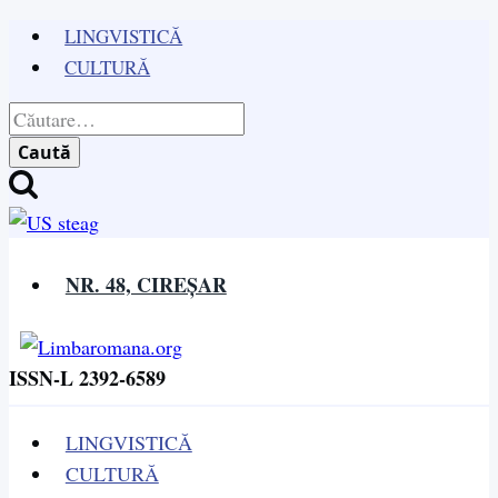
Skip
LINGVISTICĂ
to
CULTURĂ
content
Caută
după:
NR. 48, CIREȘAR
ISSN-L 2392-6589
LINGVISTICĂ
CULTURĂ