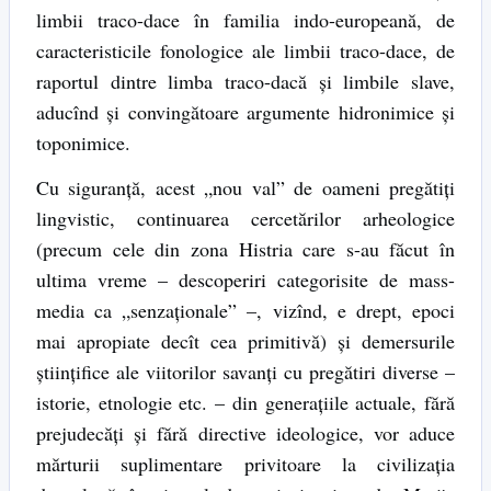
limbii traco-dace în familia indo-europeană, de
caracteristicile fonologice ale limbii traco-dace, de
raportul dintre limba traco-dacă şi limbile slave,
aducînd şi convingătoare argumente hidronimice şi
toponimice.
Cu siguranţă, acest „nou val” de oameni pregătiţi
lingvistic, continuarea cercetărilor arheologice
(precum cele din zona Histria care s-au făcut în
ultima vreme – descoperiri categorisite de mass-
media ca „senzaţionale” –, vizînd, e drept, epoci
mai apropiate decît cea primitivă) şi demersurile
ştiinţifice ale viitorilor savanţi cu pregătiri diverse –
istorie, etnologie etc. – din generaţiile actuale, fără
prejudecăţi şi fără directive ideologice, vor aduce
mărturii suplimentare privitoare la civilizaţia