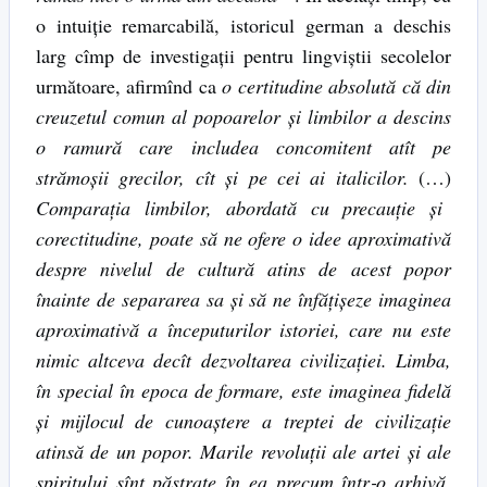
o intuiţie remarcabilă, istoricul german a deschis
larg cîmp de investigaţii pentru lingviştii secolelor
următoare, afirmînd ca
o certitudine absolută că din
creuzetul comun al popoarelor şi limbilor a descins
o ramură care includea concomitent atît pe
strămoşii grecilor, cît şi pe cei ai italicilor.
(…)
Comparaţia limbilor, abordată cu precauţie şi
corectitudine, poate să ne ofere o idee aproximativă
despre nivelul de cultură atins de acest popor
înainte de separarea sa şi să ne înfăţişeze imaginea
aproximativă a începuturilor istoriei, care nu este
nimic altceva decît dezvoltarea civilizaţiei. Limba,
în special în epoca de formare, este imaginea fidelă
şi mijlocul de cunoaştere a treptei de civilizaţie
atinsă de un popor. Marile revoluţii ale artei şi ale
spiritului sînt păstrate în ea precum într
‑
o arhivă,