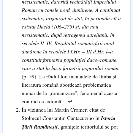
nesistematic, datorită vecinătăţii Imperiului
Roman cu zonele nord
–
dunărene. A continuat
sistematic, organizat de stat, în perioada cît a
existat Dacia (106
–
275) şi, din nou
nesistematic, după retragerea aureliană, în
secolele II
–
IV. Rezultatul romanizării nord
–
dunărene în secolele I î.Hr. – III d.Hr. l
–
a
constituit formarea populaţiei daco
–
romane,
care a stat la baza formării poporului român.
(p. 59). La rîndul lor, manualele de limba şi
literatura română abordează problematica
numai de la „romanizare”, fenomenul acesta
contînd ca axiomă… ↩
În viziunea lui Martin Cromer, citat de
Stolnicul Constantin Cantacuzino în
Istoria
Ţării Rumâneşti
, graniţele teritoriului se pot