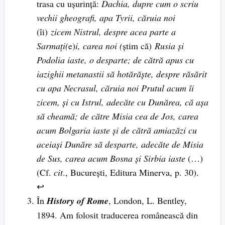
trasa cu uşurinţă:
Dachia, dupre cum o scriu
vechii gheografi, apa Tyrii, căruia noi
(îi)
zicem Nistrul, despre acea parte a
Sarmaţi(
e)
i, carea noi (
ştim că)
Rusia şi
Podolia iaste, o desparte; de cătră apus cu
iazighii metanastii să hotărăşte, despre răsărit
cu apa Necrasul, căruia noi Prutul acum îi
zicem, şi cu Istrul, adecăte cu Dunărea, că aşa
să cheamă; de către Misia cea de Jos, carea
acum Bolgaria iaste şi de cătră amiazăzi cu
aceiaşi Dunăre să desparte, adecăte de Misia
de Sus, carea acum Bosna şi Sirbia iaste
(…)
(Cf.
cit
., Bucureşti, Editura Minerva, p. 30).
↩
În
History of Rome
, London, L. Bentley,
1894. Am folosit traducerea românească din