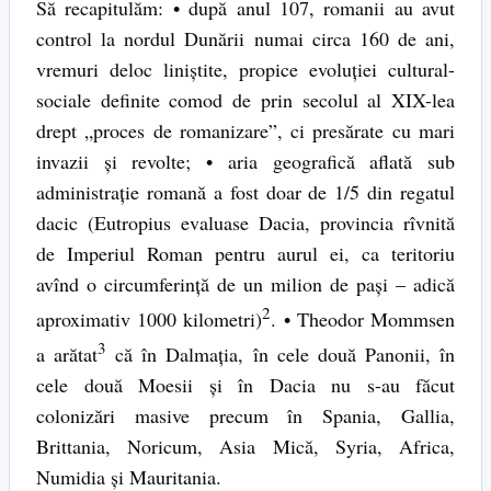
Să recapitulăm: • după anul 107, romanii au avut
control la nordul Dunării numai circa 160 de ani,
vremuri deloc liniştite, propice evoluţiei cultural-
sociale definite comod de prin secolul al XIX-lea
drept „proces de romanizare”, ci presărate cu mari
invazii şi revolte; • aria geografică aflată sub
administraţie romană a fost doar de 1/5 din regatul
dacic (Eutropius evaluase Dacia, provincia rîvnită
de Imperiul Roman pentru aurul ei, ca teritoriu
avînd o circumferinţă de un milion de paşi – adică
2
aproximativ 1000 kilometri)
. • Theodor Mommsen
3
a arătat
că în Dalmaţia, în cele două Panonii, în
cele două Moesii şi în Dacia nu s-au făcut
colonizări masive precum în Spania, Gallia,
Brittania, Noricum, Asia Mică, Syria, Africa,
Numidia şi Mauritania.