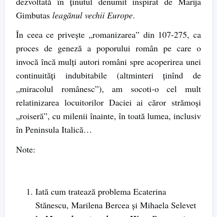
dezvoltată în ţinutul denumit inspirat de Marija
Gimbutas
leagănul vechii Europe
.
În ceea ce priveşte „romanizarea” din 107-275, ca
proces de geneză a poporului român pe care o
invocă încă mulţi autori români spre acoperirea unei
continuităţi indubitabile (altminteri ţinînd de
„miracolul românesc”), am socoti-o cel mult
relatinizarea locuitorilor Daciei ai căror strămoşi
„roiseră”, cu milenii înainte, în toată lumea, inclusiv
în Peninsula Italică…
Note:
Iată cum tratează problema Ecaterina
Stănescu, Marilena Bercea şi Mihaela Selevet