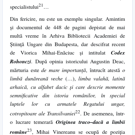
21
specialistului
…
Din fericire, nu este un exemplu singular. Amintim
şi documentul de 448 de pagini depistat de mai
multă vreme în Arhiva Bibliotecii Academiei de
Ştiinţă Ungare din Budapesta, dar descifrat recent
de Viorica Mihai-Enăciuc şi intitulat
Codex
Rohonczi
. După opinia istoricului Augustin Deac,
mărturia este
de mare importanţă
, întrucît atestă
o
limbă dunăreană veche
(…),
limba valahă, latină
arhaică, cu alfabet dacic şi care descrie momente
semnificative din istoria românilor, în special
luptele lor cu armatele Regatului ungar,
22
cotropitoare ale Transilvaniei
. De asemenea, într-
o lucrare temerară
Originea traco
–
dacă a limbii
23
române
, Mihai Vinereanu se ocupă de poziţia