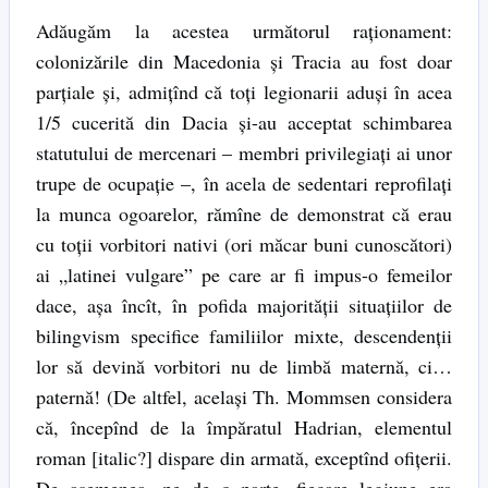
Adăugăm la acestea următorul raţionament:
colonizările din Macedonia şi Tracia au fost doar
parţiale şi, admiţînd că toţi legionarii aduşi în acea
1/5 cucerită din Dacia şi-au acceptat schimbarea
statutului de mercenari – membri privilegiaţi ai unor
trupe de ocupaţie –, în acela de sedentari reprofilaţi
la munca ogoarelor, rămîne de demonstrat că erau
cu toţii vorbitori nativi (ori măcar buni cunoscători)
ai „latinei vulgare” pe care ar fi impus-o femeilor
dace, aşa încît, în pofida majorităţii situaţiilor de
bilingvism specifice familiilor mixte, descendenţii
lor să devină vorbitori nu de limbă maternă, ci…
paternă! (De altfel, acelaşi Th. Mommsen considera
că, începînd de la împăratul Hadrian, elementul
roman [italic?] dispare din armată, exceptînd ofiţerii.