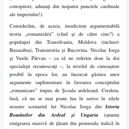
cotropitori, adunaţi din tuspatru punctele cardinale
ale imperiului!).
Considerăm, de aceea, insuficient argumentabilă
teoria „romanizării” (cînd și de către cine?) a
populaţiei din Transilvania, Moldova (inclusiv
Basarabia), Transnistria şi Bucovina. Nicolae Iorga
şi Vasile Pârvan – ca să ne referim doar la doi
specialişti recunoscuţi –, la nivelul de cunoaştere
posibil în epoca lor, au încercat găsirea unor
argumente suplimentare în favoarea conceptului
„romanizare” impus de Şcoala ardeleană. Credem,
însă, că nu se mai poate lua în serios în zilele
noastre scenariul lui Nicolae Iorga din
Istoria
Românilor din Ardeal şi Ungaria
(anume
emigrarea masivă de ţărani din peninsula italică în