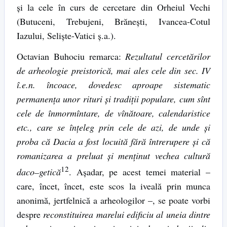
şi la cele în curs de cercetare din Orheiul Vechi
(Butuceni, Trebujeni, Brăneşti, Ivancea-Cotul
Iazului, Selişte-Vatici ş.a.).
Octavian Buhociu remarca:
Rezultatul cercetărilor
de arheo­logie preistorică, mai ales cele din sec. IV
î.e.n. încoace, dovedesc aproape sistematic
permanenţa unor rituri şi tradiţii populare, cum sînt
cele de înmormîntare, de vînătoare, calendaristice
etc., care se înţeleg prin cele de azi, de unde şi
proba că Dacia a fost locuită fără întrerupere şi că
romanizarea a preluat şi menţinut vechea cultură
12
daco
–
getică
. Aşadar, pe acest temei material –
care, încet, încet, este scos la iveală prin munca
anonimă, jertfelnică a arheologilor –, se poate vorbi
despre
reconstituirea marelui edificiu al uneia dintre