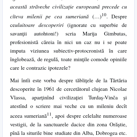
această străveche civilizaţie europeană precede cu
10
cîteva milenii pe cea sumeriană
(…)
. Despre
ce
uluitoare descoperiri
(ignorate cu superbie de
savanţii autohtoni!) scria Marija Gimbutas,
profesionistă căreia în nici un caz nu i se poate
imputa viziunea subiectiv-protocronistă în care
înglobează, de regulă, toate minţile comode opiniile
care le contrazic ipotezele?
Mai întîi este vorba despre tăbliţele de la Tărtăria
descoperite în 1961 de cercetătorul clujean Nicolae
Vlassa, aparţinînd civilizaţiei Turdaş-Vinča şi
atestînd o scriere mai veche cu un mileniu decît
11
aceea sumeriană
, apoi despre celelalte numeroase
vestigii, de la sanctuarele dacice din zona Orăştie,
pînă la siturile bine studiate din Alba, Dobrogea etc.