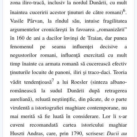
zona iliro-tracă, inclusiv la nordul Dunării, cu mult
6
înaintea cuceririi acestor ţinuturi de către romani)
.
Vasile Pârvan, la rîndul său, intuise fragilitatea
argumentelor cronicăreşti în favoarea „romanizării”
în 160 de ani a dacilor învinşi de Traian, dar punea
fenomenul pe seama influenţei decisive a
negustorilor romani, influenţă exercitată cu mult
timp înainte ca armata romană să cucerească efectiv
ţinuturile locuite de panoni, iliri şi traco-daci. Teoria
7
vădit tendenţioasă
a lui Roesler (sinteza albano-
românească la sudul Dunării după retragerea
aureliană), reluată neştiinţific, din păcate, de o parte
virulentă a istoriografiei maghiare contemporane, nu
mai merită să fie luată în considerare. Lor li s-ar
cuveni recomandată cartea istoricului maghiar
Huszti Andras, care, prin 1790, scrisese:
Dacii au