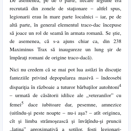
De asemenea, pe de o parte, fiecare legiune era
recrutată din zonele de staţionare – altfel spus,
legionarii erau în mare parte localnici – iar, pe de
altă parte, în general elementul traco-dac începuse
să joace un rol de seamă în armata romană. Se ştie,
de asemenea, că s-a ajuns chiar ca, din 238
Maximinus Trax să inaugureze un lung şir de
împăraţi romani de origine traco-dacă).
Nici nu credem că se mai pot lua astăzi în discuţie
fanteziile privind depopularea masivă – îndeosebi
4
dispariţia în războaie a tuturor bărbaţilor autohtoni
– urmată de căsătorii idilice ale „veteranilor” cu
5
femei
dace iubitoare dar, pesemne, amnezice
(uitîndu-şi peste noapte – nu-i aşa? – atît originea,
cît şi limba strămoşească şi învăţîndu-şi pruncii
„latina” aproximativă a soţilor, foşti legionari-