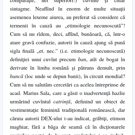
sintagme. Neaflînd în enorm de multe situaţii
asemenea lexeme aiurea, au preferat să considere că
termenii în cauză au „etimologie necunoscută”!
Cum să nu rîdem, deci, aflînd, bunăoară, că, într-o
atare gravă confuzie, autorii în cauză ajung să pună
sigla finală „et. nec.” (i.e. etimologie necunoscută)
definiţiei unui cuvînt precum
ban
, atît de bogat în
derivate în limba română şi pătruns demult, prin
bancă
(loc unde se depun banii), în circuit mondial?
Cum să nu salutăm cercetări ca acelea întreprinse de
acad. Marius Sala, care a găsit o inadvertenţă hazlie
urmărind cuvîntul
catrinţă
, definind un obiect de
vestimentaţie feminină tradiţională românească, dar
căruia autorii DEX-ului i-au indicat, grăbiţi, etimon
maghiar, fără a băga de seamă că în dicţionarele
vecinilor noştri de la vest cuvîntului i se indică,