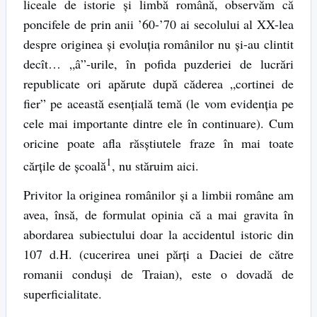
liceale de istorie şi limbă română, observăm că
poncifele de prin anii ’60-’70 ai secolului al XX-lea
despre originea şi evoluţia românilor nu şi-au clintit
decît… „â”-urile, în pofida puzderiei de lucrări
republicate ori apărute după căderea „cortinei de
fier” pe această esenţială temă (le vom evidenţia pe
cele mai importante dintre ele în continuare). Cum
oricine poate afla răsştiutele fraze în mai toate
1
cărţile de şcoală
, nu stăruim aici.
Privitor la originea românilor şi a limbii române am
avea, însă, de formulat opinia că a mai gravita în
abordarea subiectului doar la accidentul istoric din
107 d.H. (cucerirea unei părţi a Daciei de către
romanii conduşi de Traian), este o dovadă de
superficialitate.