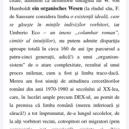
ein organisches Wesen
Humboldt
(la rîndul său, F.
de Saussure considera limba
o existenţă ideală, care
se găseşte în minţile indivizilor vorbitori
, iar
Umberto Eco –
un imens „columbar roman”,
cimitir al intuiţiilor
), nu putem admite dispariţia
aproape totală în circa 160 de ani (pe parcursul a
patru-cinci generaţii, adică!) a unui „organism-
sistem” de o atare complexitate, rezultat al unui
proces milenar, cum a fost şi limba traco-dacă.
Mereu am fost uimiţi de atitudinea cercetătorilor
români din anii 1970-1980 ai secolului al XX-lea,
care, în lucrări ample precum DEX-ul, au pornit de
la premisa că limba română (mereu inferioară şi
săracă!) a tot împrumutat, de-a lungul secolelor, de
la alţi vorbitori vecini, cotropitori ori migratori (prin
comparaţie, net superiori!) cuvinte şi chiar