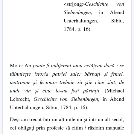
<str[ong>
Geschichte von
Siebenbugen
, în Abend
Unterhaltungen, Sibiu,
1784, p. 16).
Moto:
Nu poate fi indiferent unui cetăţean dacă i se
tăinuieşte istoria patriei sale; bărbaţi şi femei,
matroane şi fecioare trebuie să ştie cine sînt, de
unde vin şi cine le
–
au fost părinţii
. (Michael
Lebrecht,
Geschichte von Siebenbugen
, în Abend
Unterhaltungen, Sibiu, 1784, p. 16).
Deşi am trecut într-un alt mileniu şi într-un alt secol,
cei obligaţi prin profesie să citim / răsfoim manuale