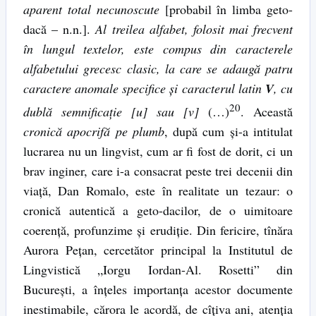
aparent total necunoscute
[probabil în limba geto-
dacă – n.n.].
Al treilea alfabet, folosit mai frecvent
în lungul textelor, este compus din caracterele
alfabetului grecesc clasic, la care se adaugă patru
caractere anomale specifice şi caracterul latin
V
, cu
20
dublă semnificaţie [u] sau [v]
(…)
. Această
cronică apocrifă pe plumb
, după cum şi-a intitulat
lucrarea nu un lingvist, cum ar fi fost de dorit, ci un
brav inginer, care i-a consacrat peste trei decenii din
viaţă, Dan Romalo, este în realitate un tezaur: o
cronică autentică a geto-dacilor, de o uimitoare
coerenţă, profunzime şi erudiţie. Din fericire, tînăra
Aurora Peţan, cercetător principal la Institutul de
Lingvistică „Iorgu Iordan-Al. Rosetti” din
Bucureşti, a înţeles importanţa acestor documente
inestimabile, cărora le acordă, de cîţiva ani, atenţia