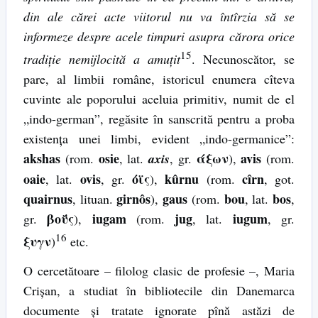
din ale cărei acte viitorul nu va întîrzia să se
informeze despre acele timpuri asupra cărora orice
15
tradiţie nemijlocită a amuţit
. Necunoscător, se
pare, al limbii române, istoricul enumera cîteva
cuvinte ale poporului aceluia primitiv, numit de el
„indo-german”, regăsite în sanscrită pentru a proba
existenţa unei limbi, evident „indo-germanice”:
akshas
osie
άξων
avis
(rom.
, lat.
axis
, gr.
),
(rom.
oaie
ovis
όϊς
kûrnu
cîrn
, lat.
, gr.
),
(rom.
, got.
quairnus
girnôs
gaus
bou
bos
, lituan.
),
(rom.
, lat.
,
βοΰς
iugam
jug
iugum
gr.
),
(rom.
, lat.
, gr.
16
ξυγν
)
etc.
O cercetătoare – filolog clasic de profesie –, Maria
Crişan, a studiat în bibliotecile din Danemarca
documente şi tratate ignorate pînă astăzi de