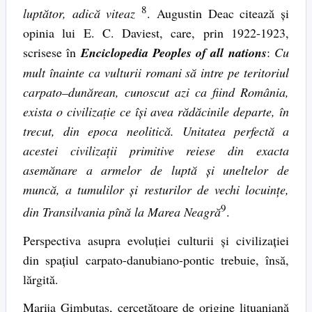
8
luptător, adică viteaz
. Augustin Deac citează şi
opinia lui E. C. Daviest, care, prin 1922-1923,
scrisese în
Enciclopedia Peoples of all nations
:
Cu
mult înainte ca vulturii romani să intre pe teritoriul
carpato
–
dunărean, cunoscut azi ca fiind România,
exista o civilizaţie ce îşi avea rădăcinile departe, în
trecut, din epoca neolitică. Unitatea perfectă a
acestei civilizaţii primitive reiese din exacta
asemănare a armelor de luptă şi uneltelor de
muncă, a tumulilor şi resturilor de vechi locuinţe,
9
din Transilvania pînă la Marea Neagră
.
Perspectiva asupra evoluţiei culturii şi civilizaţiei
din spaţiul carpato-danubiano-pontic trebuie, însă,
lărgită.
Marija Gimbutas, cercetătoare de origine lituaniană