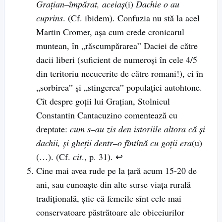
Graţian
–
împărat, aceiaş
(i)
Dachie o au
cuprins
. (Cf. ibidem). Confuzia nu stă la acel
Martin Cromer, aşa cum crede cronicarul
muntean, în „răscumpărarea” Daciei de către
dacii liberi (suficient de numeroşi în cele 4/5
din teritoriu necucerite de către romani!), ci în
„sorbirea” şi „stingerea” populaţiei autohtone.
Cît despre goţii lui Graţian, Stolnicul
Constantin Cantacuzino comentează cu
dreptate:
cum s
–
au zis den istoriile altora că şi
dachii, şi gheţii dentr
–
o fîntînă cu goţii era
(u)
(…). (Cf.
cit
., p. 31). ↩
Cine mai avea rude pe la ţară acum 15-20 de
ani, sau cunoaşte din alte surse viaţa rurală
tradiţională, ştie că femeile sînt cele mai
conservatoare păstrătoare ale obiceiurilor