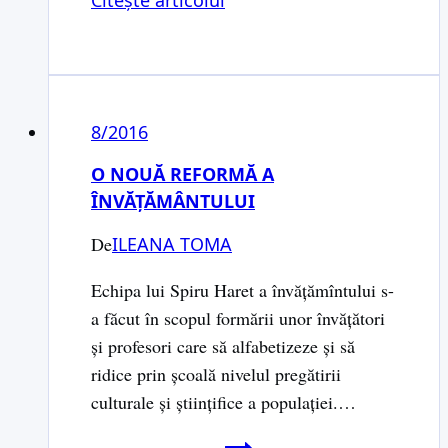
Citește articolul
vizită
a
Sfântului
Cuvios
8/2016
Antipa
de
O NOUĂ REFORMĂ A
la
ÎNVĂȚĂMÂNTULUI
Calapodești
De
ILEANA TOMA
în
reședința
Echipa lui Spiru Haret a învățămîntului s-
Țarului
a făcut în scopul formării unor învăţători
Alexandru
şi profesori care să alfabetizeze şi să
al
ridice prin şcoală nivelul pregătirii
II-
culturale şi ştiinţifice a populaţiei.…
lea
al
O