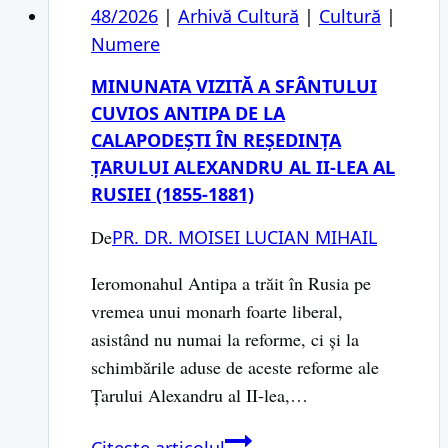
48/2026
|
Arhivă Cultură
|
Cultură
|
Numere
MINUNATA VIZITĂ A SFÂNTULUI
CUVIOS ANTIPA DE LA
CALAPODEȘTI ÎN REȘEDINȚA
ȚARULUI ALEXANDRU AL II-LEA AL
RUSIEI (1855-1881)
De
PR. DR. MOISEI LUCIAN MIHAIL
Ieromonahul Antipa a trăit în Rusia pe
vremea unui monarh foarte liberal,
asistând nu numai la reforme, ci și la
schimbările aduse de aceste reforme ale
Țarului Alexandru al II-lea,…
Minunata