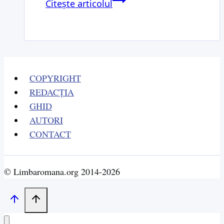
Citește articolul
Rusiei
nouă
(1855-
reformă
1881)
a
învățământului
COPYRIGHT
REDACȚIA
GHID
AUTORI
CONTACT
© Limbaromana.org 2014-2026