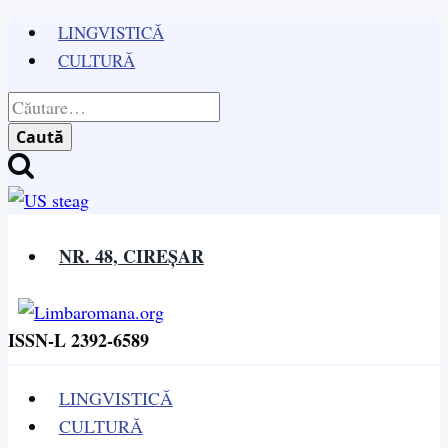
Skip
LINGVISTICĂ
to
CULTURĂ
content
Caută
după:
NR. 48, CIREȘAR
ISSN-L 2392-6589
LINGVISTICĂ
CULTURĂ