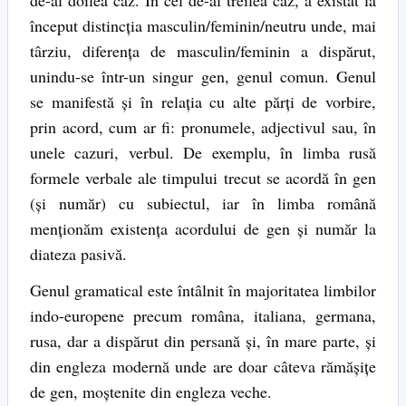
început distincția masculin/feminin/neutru unde, mai
târziu, diferența de masculin/feminin a dispărut,
unindu-se într-un singur gen, genul comun. Genul
se manifestă și în relația cu alte părți de vorbire,
prin acord, cum ar fi: pronumele, adjectivul sau, în
unele cazuri, verbul. De exemplu, în limba rusă
formele verbale ale timpului trecut se acordă în gen
(și număr) cu subiectul, iar în limba română
menționăm existența acordului de gen și număr la
diateza pasivă.
Genul gramatical este întâlnit în majoritatea limbilor
indo-europene precum româna, italiana, germana,
rusa, dar a dispărut din persană și, în mare parte, și
din engleza modernă unde are doar câteva rămășițe
de gen, moștenite din engleza veche.