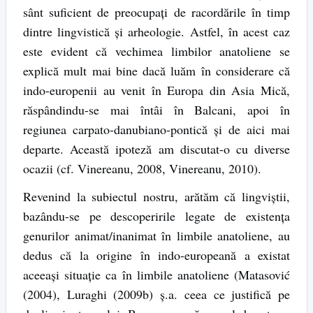
sânt suficient de preocupați de racordările în timp
dintre lingvistică și arheologie. Astfel, în acest caz
este evident că vechimea limbilor anatoliene se
explică mult mai bine dacă luăm în considerare că
indo-europenii au venit în Europa din Asia Mică,
răspândindu-se mai întâi în Balcani, apoi în
regiunea carpato-danubiano-pontică și de aici mai
departe. Această ipoteză am discutat-o cu diverse
ocazii (cf. Vinereanu, 2008, Vinereanu, 2010).
Revenind la subiectul nostru, arătăm că lingviștii,
bazându-se pe descoperirile legate de existența
genurilor animat/inanimat în limbile anatoliene, au
dedus că la origine în indo-europeană a existat
aceeași situație ca în limbile anatoliene (Matasović
(2004), Luraghi (2009b) ș.a. ceea ce justifică pe