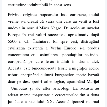
certitudine indubitabilă în acest sens.
Privind originea popoarelor indo-europene, multă
vreme s-a crezut că vatra din care au venit a fost
undeva în nordul Mării Negre. De acolo au invadat
Europa în trei valuri succesive, aproximativ după
5500 î. Ch. Înaintarea lor spre vest, distrugând
civilizația existentă a Vechii Europe s-a produs
concomitent cu asimilarea populațiilor ne-indo-
europeană pe care le-au întâlnit în drum, aici.
Aceasta este binecunoscuta teorie a migrației acelor
triburi aparținând culturii kurganelor, teorie bazată
doar pe descoperiri arheologice, aparținând Marijei
Gimbutas și ale altor arheologi. La aceasta au
aderat marea majoritate a cercetătorilor din a doua
jumătate a secolului XX. Această ipoteză nu mai