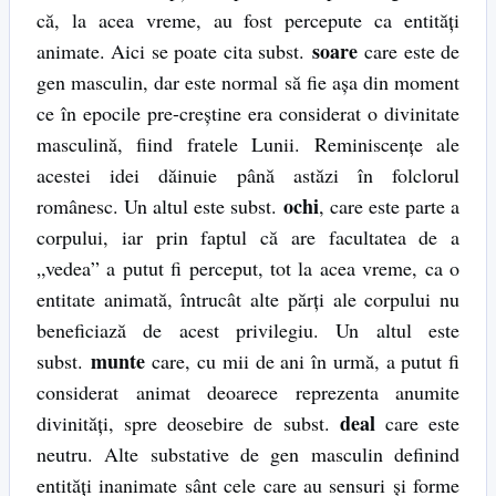
că, la acea vreme, au fost percepute ca entități
soare
animate. Aici se poate cita subst.
care este de
gen masculin, dar este normal să fie așa din moment
ce în epocile pre-creștine era considerat o divinitate
masculină, fiind fratele Lunii. Reminiscențe ale
acestei idei dăinuie până astăzi în folclorul
ochi
românesc. Un altul este subst.
, care este parte a
corpului, iar prin faptul că are facultatea de a
„vedea” a putut fi perceput, tot la acea vreme, ca o
entitate animată, întrucât alte părți ale corpului nu
beneficiază de acest privilegiu. Un altul este
munte
subst.
care, cu mii de ani în urmă, a putut fi
considerat animat deoarece reprezenta anumite
deal
divinități, spre deosebire de subst.
care este
neutru. Alte substative de gen masculin definind
entități inanimate sânt cele care au sensuri și forme