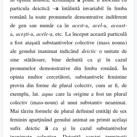
a
particula deictică –
întâlnită invariabil în limba
română la toate pronumele demontrative indiferent
de gen sau număr ca în
acest
-a,
acel
-a,
aceast
-
a,
acești
-a,
acele
-a, etc. La început această particulă
a fost atașată substantivelor colective (mass nouns)
ale genului inanimat indicând
deictic
o unitate de
sine stătătoare, bine definită ca și în cazul
pronumelor demonstrative din limba română. În
opinia multor cercetători, substantivele feminine
provin din forme de plural colectiv, cum ar fi, de
exemplu, lat.
aqua
care la origine a fost un plural
colectiv (mass-noun) al unui substantiv neanimat.
Mai târziu formele de plural definind entități de sex
feminin aparținând genului animat au primit același
ā
sufix deictic
ca și în cazul substantivelor
inanimate colective. Datorită acestei terminații