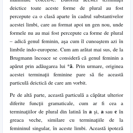
deictice toate aceste forme de plural au fost
percepute ca o clasă aparte în cadrul substantivelor
acestei limbi, care au format apoi un gen nou, unde
formele nu au mai fost percepute ca forme de plural
– adică genul feminin, așa cum îl cunoaștem azi în
limbile indo-europene. Cum am arătat mai sus, de la
Brugmann încoace se consideră că genul feminin a
ā
apărut prin adăugarea lui *
. Prin urmare, originea
acestei terminații feminine pare să fie această
particulă deictică de care am vorbit.
Pe de altă parte, această particulă a căpătat ulterior
diferite funcții gramaticale, cum ar fi cea a
a
a
e
terminațiilor de plural din latină în
și,
sau
în
greaca veche, similare cu terminațiile de la
femininul singular, în aceste limbi. Această ipoteză