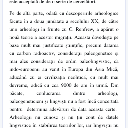
este acceptată de de o serie de cercetători.
Pe de altă parte, odată cu descoperirile arheologice
făcute în a doua jumătate a secolului XX, de către
unii arheologi în frunte cu C. Renfrew, a apărut o
nouă teorie a acestor migrații. Aceasta dovedește pe
baze mult mai justificate științific, precum datarea
cu carbon radioactiv, considerații paleogenetice și
mai ales considerații de ordin paleolingvistic, că
indo-europenii au venit în Europa din Asia Mică,
aducând cu ei civilizația neolitică, cu mult mai
devreme, adică cu cca 9000 de ani în urmă. Din
păcate, conlucrarea dintre arheologi,
paleogeneticieni și lingviști nu a fost încă concertată
pentru determina adevăruri de data aceasta certe.
Arheologii nu cunosc și nu țin cont de datele
lingvistice în stabilirea teoriilor lor, iar lingviștii nu