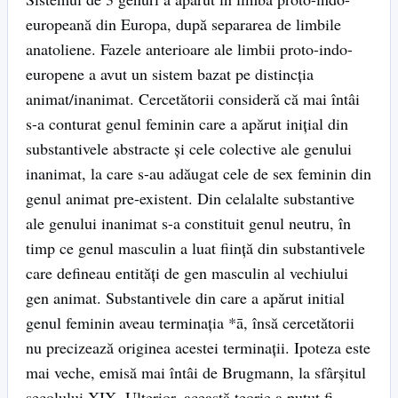
europeană din Europa, după separarea de limbile
anatoliene. Fazele anterioare ale limbii proto-indo-
europene a avut un sistem bazat pe distincția
animat/inanimat. Cercetătorii consideră că mai întâi
s-a conturat genul feminin care a apărut inițial din
substantivele abstracte și cele colective ale genului
inanimat, la care s-au adăugat cele de sex feminin din
genul animat pre-existent. Din celalalte substantive
ale genului inanimat s-a constituit genul neutru, în
timp ce genul masculin a luat ființă din substantivele
care defineau entități de gen masculin al vechiului
gen animat. Substantivele din care a apărut initial
genul feminin aveau terminația *ā, însă cercetătorii
nu precizează originea acestei terminații. Ipoteza este
mai veche, emisă mai întâi de Brugmann, la sfârșitul
secolului XIX. Ulterior, această teorie a putut fi