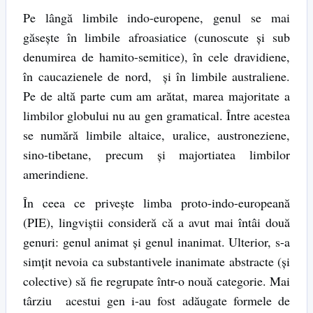
Pe lângă limbile indo-europene, genul se mai
găsește în limbile afroasiatice (cunoscute și sub
denumirea de hamito-semitice), în cele dravidiene,
în caucazienele de nord, și în limbile australiene.
Pe de altă parte cum am arătat, marea majoritate a
limbilor globului nu au gen gramatical. Între acestea
se numără limbile altaice, uralice, austroneziene,
sino-tibetane, precum și majortiatea limbilor
amerindiene.
În ceea ce privește limba proto-indo-europeană
(PIE), lingviștii consideră că a avut mai întâi două
genuri: genul animat și genul inanimat. Ulterior, s-a
simțit nevoia ca substantivele inanimate abstracte (și
colective) să fie regrupate într-o nouă categorie. Mai
târziu acestui gen i-au fost adăugate formele de