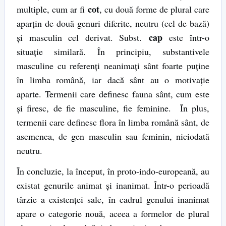
cot
multiple, cum ar fi
, cu două forme de plural care
aparțin de două genuri diferite, neutru (cel de bază)
cap
și masculin cel derivat. Subst.
este într-o
situație similară. În principiu, substantivele
masculine cu referenți neanimați sânt foarte puține
în limba română, iar dacă sânt au o motivație
aparte. Termenii care definesc fauna sânt, cum este
și firesc, de fie masculine, fie feminine. În plus,
termenii care definesc flora în limba română sânt, de
asemenea, de gen masculin sau feminin, niciodată
neutru.
În concluzie, la început, în proto-indo-europeană, au
existat genurile animat și inanimat. Într-o perioadă
târzie a existenței sale, în cadrul genului inanimat
apare o categorie nouă, aceea a formelor de plural