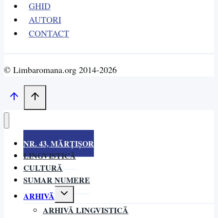
GHID
AUTORI
CONTACT
© Limbaromana.org 2014-2026
NR. 43, MĂRȚIȘOR
LINGVISTICĂ
CULTURĂ
SUMAR NUMERE
Toggle
ARHIVĂ
child
ARHIVĂ LINGVISTICĂ
menu