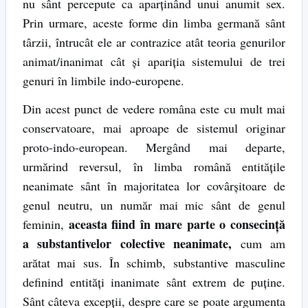
nu sânt percepute ca aparținând unui anumit sex.
Prin urmare, aceste forme din limba germană sânt
târzii, întrucât ele ar contrazice atât teoria genurilor
animat/inanimat cât și apariția sistemului de trei
genuri în limbile indo-europene.
Din acest punct de vedere româna este cu mult mai
conservatoare, mai aproape de sistemul originar
proto-indo-european. Mergând mai departe,
urmărind reversul, în limba română entitățile
neanimate sânt în majoritatea lor covârșitoare de
genul neutru, un număr mai mic sânt de genul
aceasta fiind în mare parte o consecință
feminin,
a substantivelor colective neanimate,
cum am
arătat mai sus. În schimb, substantive masculine
definind entități inanimate sânt extrem de puține.
Sânt câteva excepții, despre care se poate argumenta