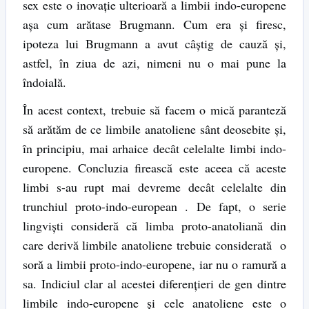
sex este o inovație ulterioară a limbii indo-europene
așa cum arătase Brugmann. Cum era și firesc,
ipoteza lui Brugmann a avut câștig de cauză și,
astfel, în ziua de azi, nimeni nu o mai pune la
îndoială.
În acest context, trebuie să facem o mică paranteză
să arătăm de ce limbile anatoliene sânt deosebite și,
în principiu, mai arhaice decât celelalte limbi indo-
europene. Concluzia firească este aceea că aceste
limbi s-au rupt mai devreme decât celelalte din
trunchiul proto-indo-european . De fapt, o serie
lingviști consideră că limba proto-anatoliană din
care derivă limbile anatoliene trebuie considerată o
soră a limbii proto-indo-europene, iar nu o ramură a
sa. Indiciul clar al acestei diferențieri de gen dintre
limbile indo-europene și cele anatoliene este o