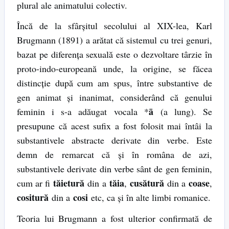
plural ale animatului colectiv.
Încă de la sfârșitul secolului al XIX-lea, Karl
Brugmann (1891) a arătat că sistemul cu trei genuri,
bazat pe diferența sexuală este o dezvoltare târzie în
proto-indo-europeană unde, la origine, se făcea
distincție după cum am spus, între substantive de
gen animat și inanimat, considerând că genului
ā
feminin i s-a adăugat vocala *
(a lung). Se
presupune că acest sufix a fost folosit mai întâi la
substantivele abstracte derivate din verbe. Este
demn de remarcat că și în româna de azi,
substantivele derivate din verbe sânt de gen feminin,
tăietură
tăia
cusătură
coase
cum ar fi
din a
,
din a
,
cositură
cosi
din a
etc, ca și în alte limbi romanice.
Teoria lui Brugmann a fost ulterior confirmată de