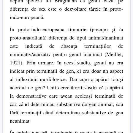
deplin ipoteza lui Brugmann că genul bazat pe
diferența de sex este o dezvoltare târzie în proto-
indo-europeană.
În proto-indo-europeana timpurie (precum și în
proto-anatoliană) diferența de tipul animat/inanimat
este indicată de absența terminațiilor de
nominativ/acuzativ pentru genul inanimat (Meillet,
1921). Prin urmare, în acest stadiu, genul nu era
indicat prin terminații de gen, ci era doar un aspect
al inflexiunii morfologice. Dar cum a apărut totuși
acordul de gen? Unii cercetătorii susțin că a apărut
la demonstrative care aveau aceleași terminații de
caz când determinau substantive de gen animat, sau
fără terminații când determinau substantive de gen
neanimat.
ā
În opinia noastră, terminația
poate fi asociată cu