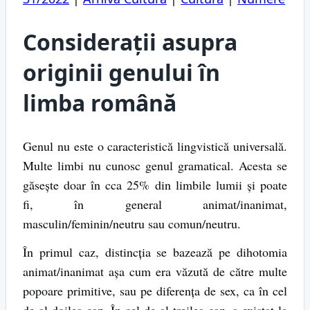
Considerații asupra
originii genului în
limba română
Genul nu este o caracteristică lingvistică universală.
Multe limbi nu cunosc genul gramatical. Acesta se
găsește doar în cca 25% din limbile lumii și poate
fi, în general animat/inanimat,
masculin/feminin/neutru sau comun/neutru.
În primul caz, distincția se bazează pe dihotomia
animat/inanimat așa cum era văzută de către multe
popoare primitive, sau pe diferența de sex, ca în cel
de-al doilea caz. În cel de-al treilea caz, a existat la