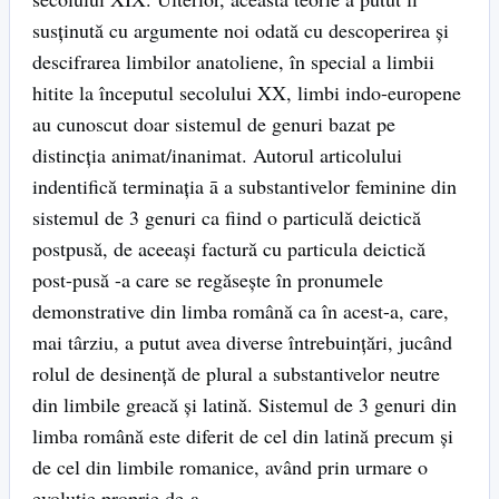
susținută cu argumente noi odată cu descoperirea și
descifrarea limbilor anatoliene, în special a limbii
hitite la începutul secolului XX, limbi indo-europene
au cunoscut doar sistemul de genuri bazat pe
distincția animat/inanimat. Autorul articolului
indentifică terminația ā a substantivelor feminine din
sistemul de 3 genuri ca fiind o particulă deictică
postpusă, de aceeași factură cu particula deictică
post-pusă -a care se regăsește în pronumele
demonstrative din limba română ca în acest-a, care,
mai târziu, a putut avea diverse întrebuințări, jucând
rolul de desinență de plural a substantivelor neutre
din limbile greacă și latină. Sistemul de 3 genuri din
limba română este diferit de cel din latină precum și
de cel din limbile romanice, având prin urmare o
evoluție proprie de-a…