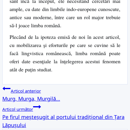
sânt încă la început, ele necesitând cercetări mai
ample, cu date din limbile indo-europene cunoscute,
antice sau moderne, între care un rol major trebuie
să-l joace limba română.
Plecând de la ipoteza emisă de noi în acest articol,
cu mobilizarea și eforturile pe care se cuvine să le
facă lingvistica românească, limba română poate
oferi date esențiale la înțelegerea acestui fenomen
atât de puțin studiat.
Navigare
Articol anterior
Murg, Murga, Murgilă…
în
Articol următor
articole
Pe firul meșteșugit al portului tradițional din Țara
Lăpușului