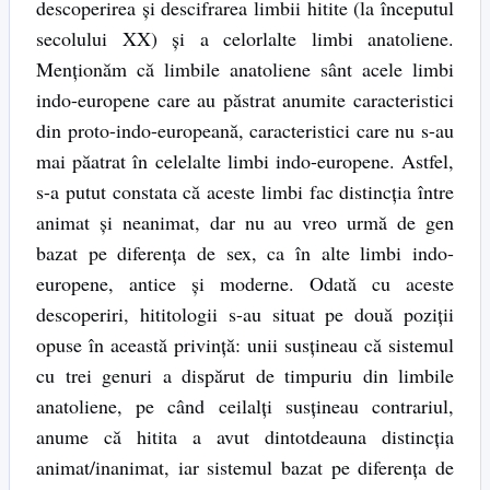
descoperirea și descifrarea limbii hitite (la începutul
secolului XX) și a celorlalte limbi anatoliene.
Menționăm că limbile anatoliene sânt acele limbi
indo-europene care au păstrat anumite caracteristici
din proto-indo-europeană, caracteristici care nu s-au
mai păatrat în celelalte limbi indo-europene. Astfel,
s-a putut constata că aceste limbi fac distincția între
animat și neanimat, dar nu au vreo urmă de gen
bazat pe diferența de sex, ca în alte limbi indo-
europene, antice și moderne. Odată cu aceste
descoperiri, hititologii s-au situat pe două poziții
opuse în această privință: unii susțineau că sistemul
cu trei genuri a dispărut de timpuriu din limbile
anatoliene, pe când ceilalți susțineau contrariul,
anume că hitita a avut dintotdeauna distincția
animat/inanimat, iar sistemul bazat pe diferența de