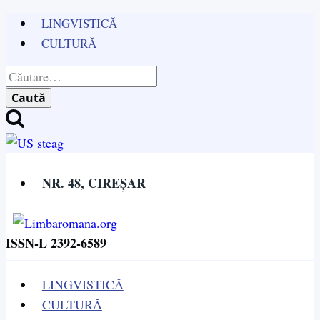
Skip
LINGVISTICĂ
to
CULTURĂ
content
Caută
după:
NR. 48, CIREȘAR
ISSN-L 2392-6589
LINGVISTICĂ
CULTURĂ