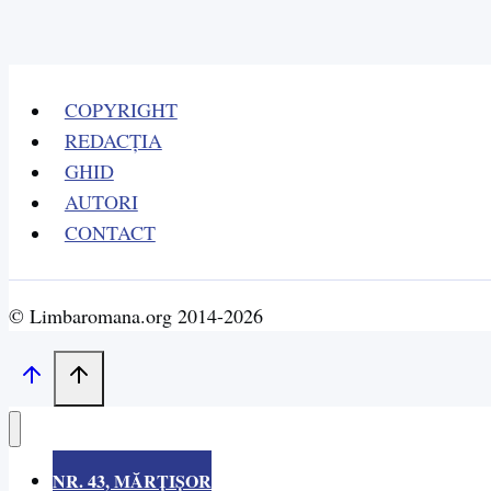
procesul
ei
de
COPYRIGHT
evoluţie
REDACȚIA
din
GHID
timpuri
AUTORI
îndepărtate
CONTACT
© Limbaromana.org 2014-2026
NR. 43, MĂRȚIȘOR