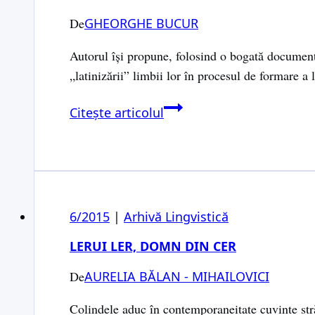
regîndit
De
GHEORGHE BUCUR
Autorul îşi propune, folosind o bogată document
„latinizării” limbii lor în procesul de formare 
STATUTUL
Citește articolul
PRIMORDIAL
AL
LIMBII
TRACO-
GETO-
6/2015
|
Arhivă Lingvistică
DACE
FAŢĂ
LERUI LER, DOMN DIN CER
DE
De
AURELIA BĂLAN - MIHAILOVICI
LATINĂ
Colindele aduc în contemporaneitate cuvinte străv