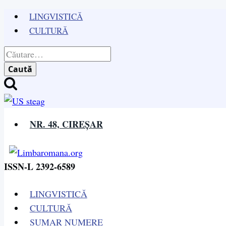
Skip
LINGVISTICĂ
to
CULTURĂ
content
Caută
după:
NR. 48, CIREȘAR
ISSN-L 2392-6589
LINGVISTICĂ
CULTURĂ
SUMAR NUMERE