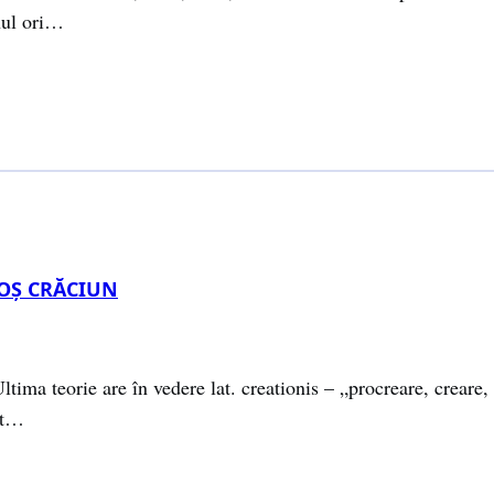
nul ori…
OŞ CRĂCIUN
tima teorie are în vedere lat. creationis – „procreare, creare,
it…