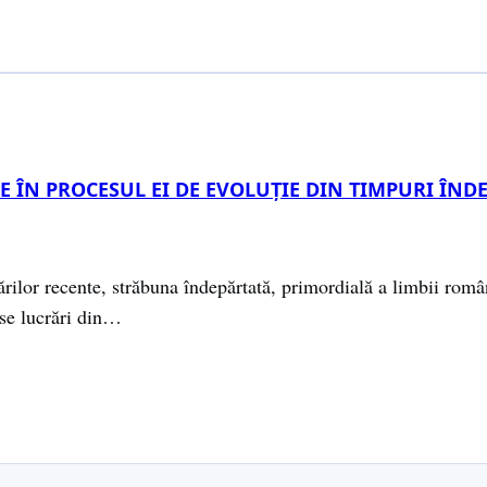
 ÎN PROCESUL EI DE EVOLUŢIE DIN TIMPURI ÎND
ărilor recente, străbuna îndepărtată, primordială a limbii româ
-se lucrări din…