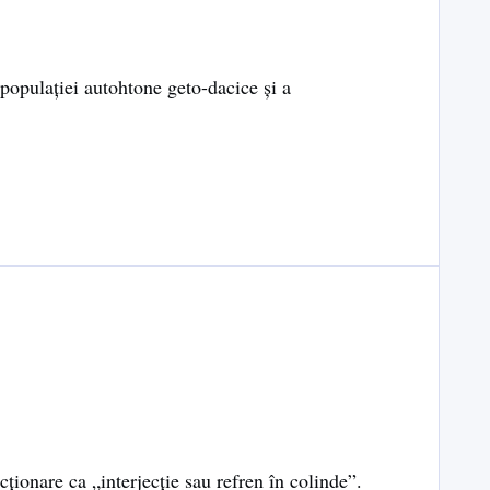
populaţiei autohtone geto-dacice şi a
cționare ca „interjecţie sau refren în colinde”.