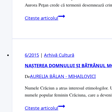
Aurora Pețan crede că termenii desemnează cri
Lerui
Citește articolul
Ler,
Domn
din
cer
6/2015
|
Arhivă Cultură
NAŞTEREA DOMNULUI ŞI BĂTRÂNUL M
De
AURELIA BĂLAN - MIHAILOVICI
Numele Crăciun a atras interesul etimologilor. Ul
numele popular feminin Crăciuna, care a deven
Naşterea
Citește articolul