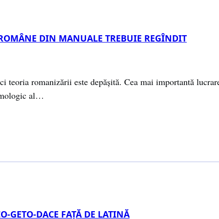
 ROMÂNE DIN MANUALE TREBUIE REGÎNDIT
 teoria romanizării este depășită. Cea mai importantă lucrare c
timologic al…
O-GETO-DACE FAŢĂ DE LATINĂ