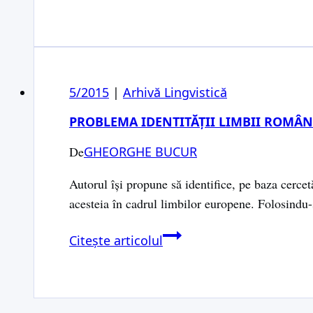
Domnului
şi
bătrânul
Moş
Crăciun
5/2015
|
Arhivă Lingvistică
PROBLEMA IDENTITĂŢII LIMBII ROMÂNE
De
GHEORGHE BUCUR
Autorul îşi propune să identifice, pe baza cercet
acesteia în cadrul limbilor europene. Folosindu
Problema
Citește articolul
identităţii
limbii
române
în