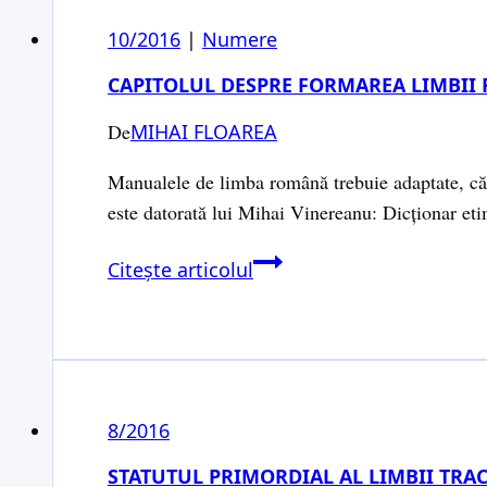
10/2016
|
Numere
CAPITOLUL DESPRE FORMAREA LIMBII
De
MIHAI FLOAREA
Manualele de limba română trebuie adaptate, căci
este datorată lui Mihai Vinereanu: Dicționar e
Capitolul
Citește articolul
despre
formarea
limbii
române
din
8/2016
manuale
trebuie
STATUTUL PRIMORDIAL AL LIMBII TRAC