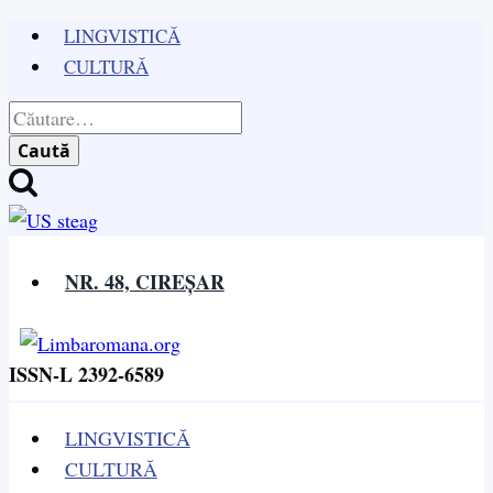
Skip
LINGVISTICĂ
to
CULTURĂ
content
Caută
după:
NR. 48, CIREȘAR
ISSN-L 2392-6589
LINGVISTICĂ
CULTURĂ