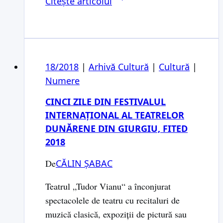
Citește articolul
femeilor”,
o
comedie
populara
18/2018
|
Arhivă Cultură
la
|
Cultură
|
Numere
teatrul
din
CINCI ZILE DIN FESTIVALUL
Giurgiu
INTERNAŢIONAL AL TEATRELOR
DUNĂRENE DIN GIURGIU, FITED
2018
De
CĂLIN ȘABAC
Teatrul „Tudor Vianu“ a înconjurat
spectacolele de teatru cu recitaluri de
muzică clasică, expoziţii de pictură sau