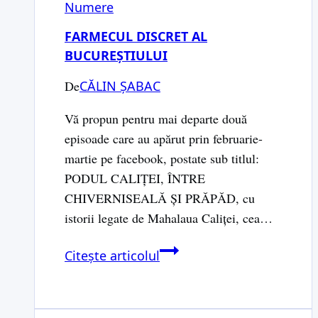
Numere
FARMECUL DISCRET AL
BUCUREȘTIULUI
De
CĂLIN ȘABAC
Vă propun pentru mai departe două
episoade care au apărut prin februarie-
martie pe facebook, postate sub titlul:
PODUL CALIŢEI, ÎNTRE
CHIVERNISEALĂ ŞI PRĂPĂD, cu
istorii legate de Mahalaua Caliţei, cea…
Farmecul
Citește articolul
discret
al
Bucureștiului