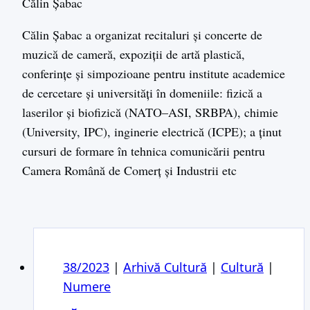
Călin Șabac
Călin Șabac a organizat recitaluri și concerte de
muzică de cameră, expoziții de artă plastică,
conferințe și simpozioane pentru institute academice
de cercetare și universități în domeniile: fizică a
laserilor și biofizică (NATO–ASI, SRBPA), chimie
(University, IPC), inginerie electrică (ICPE); a ținut
cursuri de formare în tehnica comunicării pentru
Camera Română de Comerț și Industrii etc
38/2023
|
Arhivă Cultură
|
Cultură
|
Numere