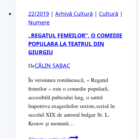
22/2019
|
Arhivă Cultură
|
Cultură
|
Numere
„REGATUL FEMEILOR”, O COMEDIE
POPULARA LA TEATRUL DIN
GIURGIU
De
CĂLIN ȘABAC
În versiunea românească, « Regatul
femeilor » este o comedie populară,
accesibilă pubicului larg, o satiră
împotriva exagerărilor sexiste,scrisă în
secolul XIX de autorul bulgar St. L.
Kostov şi montată…
„Regatul