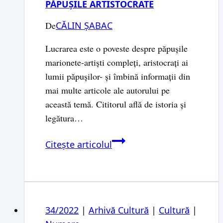
PĂPUȘILE ARTISTOCRATE
De
CĂLIN ȘABAC
Lucrarea este o poveste despre păpuşile
marionete-artişti compleţi, aristocraţi ai
lumii păpuşilor- şi îmbină informaţii din
mai multe articole ale autorului pe
această temă. Cititorul află de istoria şi
legătura…
Păpușile
Citește articolul
artistocrate
34/2022
|
Arhivă Cultură
|
Cultură
|