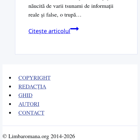
năucită de varii tsunami de informaţii
reale şi false, o trupă…
De
Citește articolul
altfel,
teatrul
un
miracol
COPYRIGHT
REDACȚIA
GHID
AUTORI
CONTACT
© Limbaromana.org 2014-2026