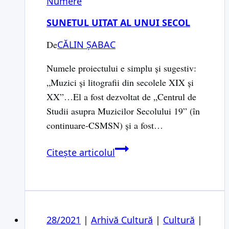
Numere
SUNETUL UITAT AL UNUI SECOL
De
CĂLIN ȘABAC
Numele proiectului e simplu şi sugestiv:
„Muzici şi litografii din secolele XIX şi
XX”…El a fost dezvoltat de „Centrul de
Studii asupra Muzicilor Secolului 19” (în
continuare-CSMSN) şi a fost…
Sunetul
Citește articolul
uitat
al
unui
secol
28/2021
|
Arhivă Cultură
|
Cultură
|