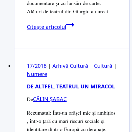
documentare şi cu lansări de carte.
Alături de teatrul din Giurgiu au urcat…
Cinci
Citește articolul
zile
din
Festivalul
Internaţional
17/2018
|
Arhivă Cultură
al
|
Cultură
|
Numere
Teatrelor
Dunărene
DE ALTFEL, TEATRUL UN MIRACOL
din
Giurgiu,
De
CĂLIN ȘABAC
FITeD
Rezumatul: Într-un orăşel mic şi ambiţios
2018
, într-o ţară cu mari riscuri sociale şi
identitare dintr-o Europă cu derapaje,